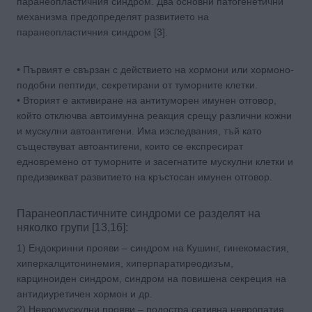
паранеопластичния синдром. Два основни патогенетични
механизма предопределят развитието на
паранеопластичния синдром [3].
• Първият е свързан с действието на хормони или хормоно-
подобни пептиди, секретирани от туморните клетки.
• Вторият е активиране на антитуморен имунен отговор,
който отключва автоимунна реакция срещу различни кожни
и мускулни автоантигени. Има изследвания, тъй като
съществуват автоантигени, които се експресират
едновремено от туморните и засегнатите мускулни клетки и
предизвикват развитието на кръстосан имунен отговор.
Паранеопластичните синдроми се разделят на
няколко групи [13,16]:
1) Ендокринни прояви – синдром на Кушинг, гинекомастия,
хиперкалцитонинемия, хиперпаратиреодизъм,
карциноиден синдром, синдром на повишена секреция на
антидиуретичен хормон и др.
2) Невромускулни прояви – подостра сетивна невропатия,