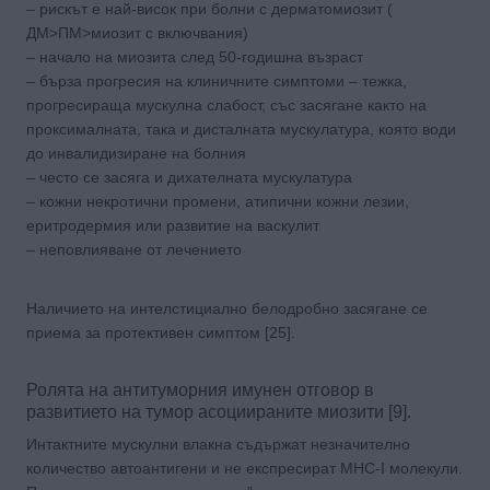
– рискът е най-висок при болни с дерматомиозит (
ДМ>ПМ>миозит с включвания)
– начало на миозита след 50-годишна възраст
– бърза прогресия на клиничните симптоми – тежка,
прогресираща мускулна слабост, със засягане както на
проксималната, така и дисталната мускулатура, която води
до инвалидизиране на болния
– често се засяга и дихателната мускулатура
– кожни некротични промени, атипични кожни лезии,
еритродермия или развитие на васкулит
– неповлияване от лечението
Наличието на интелстициално белодробно засягане се
приема за протективен симптом [25].
Ролята на антитуморния имунен отговор в
развитието на тумор асоциираните миозити [9].
Интактните мускулни влакна съдържат незначително
количество автоантигени и не експресират MHC-I молекули.