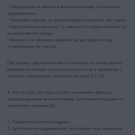
• Симптомите на миозит и малигнен процес се появяват
едновременно.
• Туморният процес се диагностицира в първите три години
след появата на миозита, т.е. миозитът е ранен симптом на
злокачествения процес.
• Миозитът се развива в рамките на две години след
установяване на тумора.
При болни с дерматомиозит е установен по-висок риск от
развитие на тумори (относителен риск 4.4) в сравнение с
болните с полимиозит (относителен риск 2.1) [3].
A. Airio и сътр. обсъждат ролята на няколко фактора,
предопределящи връзката между малигнените процеси и
миозитните промени [4]:
1. Паранеопластичен синдром.
2. Цитотоксични медикаменти, използвани при лечението
на миозит, които могат да индуцират малигнена