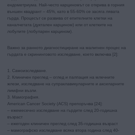
ендометриума. Най-често карциномът се открива в горния
външен квадрант – 45%, като в 55-60% се засяга лявата
гърда. Процесът се развива от епителните клетки на
каналчетата (дуктален карцином) или от клетките на
лобулите (лобуларен карцином).
Важно за ранното диагностициране на малигнен процес на
гърдата е скрининговото изследване, което включва [2]:
1. Самоизследване.
2. Клиничен преглед – оглед и палпация на млечните
жлези, изследване на супраклавикуларните и аксиларните
лимфни възли.
3. Мамография.
American Cancer Society (ACS) препоръчва [24]:
– ежемесечно изследване на гърдите след 20-годишна
възраст
– ежегоден клиничен преглед след 35-годишна възраст
– мамографско изследване всяка втора година след 40-