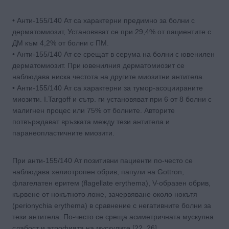
• Анти-155/140 Ат са характерни предимно за болни с
дерматомиозит, Установяват се при 29,4% от пациентите с
ДМ към 4,2% от болни с ПМ.
• Анти-155/140 Ат се срещат в серума на болни с ювенилен
дерматомиозит. При ювенилния дерматомиозит се
наблюдава ниска честота на другите миозитни антитела.
• Анти-155/140 Ат са характерни за тумор-асоциираните
миозити. I.Targoff и сътр. ги установяват при 6 от 8 болни с
малигнен процес или 75% от болните. Авторите
потвърждават връзката между тези антитела и
паранеопластичните миозити.
При анти-155/140 Ат позитивни пациенти по-често се
наблюдава хелиотропен обрив, папули на Gottron,
флагелатен еритем (flagellate erythema), V-образен обрив,
кървене от нокътното ложе, зачервяване около нокътя
(perionychia erythema) в сравнение с негативните болни за
тези антитела. По-често се среща асиметричната мускулна
слабост и атрофията на мускулите [22, 26].