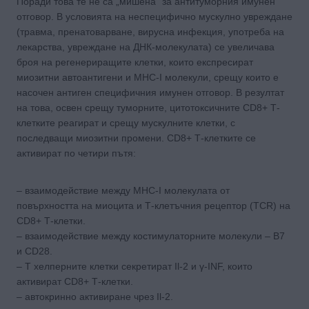
Поради това те не са „мишена” за антитуморния имунен
отговор. В условията на неспецифично мускулно увреждане
(травма, пренатоварване, вирусна инфекция, употреба на
лекарства, увреждане на ДНК-молекулата) се увеличава
броя на регенериращите клетки, които експресират
миозитни автоантигени и MHC-I молекули, срещу които е
насочен антиген специфичния имунен отговор. В резултат
на това, освен срещу туморните, цитотоксичните CD8+ Т-
клетките реагират и срещу мускулните клетки, с
последващи миозитни промени. CD8+ Т-клетките се
активират по четири пътя:
– взаимодействие между MHC-I молекулата от
повърхността на миоцита и Т-клетъчния рецептор (TCR) на
CD8+ Т-клетки.
– взаимодействие между костимулаторните молекули – В7
и CD28.
– Т хелперните клетки секретират Il-2 и γ-INF, които
активират CD8+ Т-клетки.
– автокринно активиране чрез Il-2.