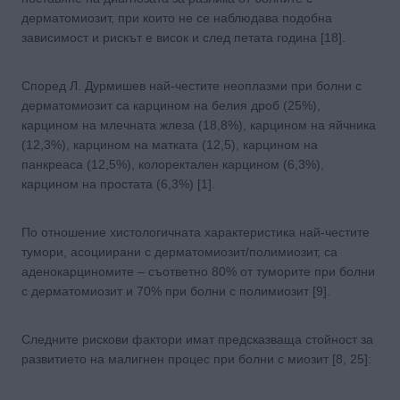
дерматомиозит, при които не се наблюдава подобна
зависимост и рискът е висок и след петата година [18].
Според Л. Дурмишев най-честите неоплазми при болни с
дерматомиозит са карцином на белия дроб (25%),
карцином на млечната жлеза (18,8%), карцином на яйчника
(12,3%), карцином на матката (12,5), карцином на
панкреаса (12,5%), колоректален карцином (6,3%),
карцином на простата (6,3%) [1].
По отношение хистологичната характеристика най-честите
тумори, асоциирани с дерматомиозит/полимиозит, са
аденокарциномите – съответно 80% от туморите при болни
с дерматомиозит и 70% при болни с полимиозит [9].
Следните рискови фактори имат предсказваща стойност за
развитието на малигнен процес при болни с миозит [8, 25]: