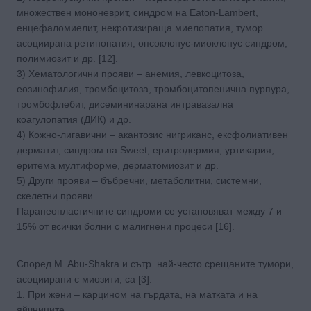
множествен мононеврит, синдром на Eaton-Lambert,
енцефаломиелит, некротизираща миелопатия, тумор
асоциирана ретинопатия, опсоклонус-миоклонус синдром,
полимиозит и др. [12].
3) Хематологични прояви – анемия, левкоцитоза,
еозинофилия, тромбоцитоза, тромбоцитопенична пурпура,
тромбофлебит, дисемининарана интравазална
коагулопатия (ДИК) и др.
4) Кожно-лигавични – акантозис нигриканс, ексфолиативен
дерматит, синдром на Sweet, еритродермия, уртикария,
еритема мултиформе, дерматомиозит и др.
5) Други прояви – бъбречни, метаболитни, системни,
скелетни прояви.
Паранеопластичните синдроми се установяват между 7 и
15% от всички болни с малигнени процеси [16].
Според M. Abu-Shakra и сътр. най-често срещаните тумори,
асоциирани с миозити, са [3]:
1. При жени – карцином на гърдата, на матката и на
яйчниците.