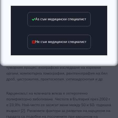
яйчниците [15, 19].
Съществени за диагнозата са [15, 19]:
Аз съм медицински специалист
1. Анамнезата – болните съобщават за интерменструално
кървене, хиперменорея, менорагия, пременопаузално и
перименопаузално кръвотечение. Кръвотечението при
Не съм медицински специалист
жени в постменопауза е суспектен за злокачествен процес.
2. Сепарирано абразиране – установява обема на тумора,
разположението, разпространението към шийката.
3. Допълнителни изследвания за определяне стадия на
туморния процес: ехографско изследване на коремни
органи, компютърна томография, рентгенография на бял
дроб, цистоскопия, проктоскопия, сигмоидоскопия и др.
Карциномът на млечната жлеза е хетерогенно
полифакторно заболяване. Честота в България през 2002 г
е 23,9%. Най-често се засягат жени между 50 и 60- годишна
възраст [2]. Рисковите фактори за развитие на карцином на
гърдата са подобни на посочените при карцином на