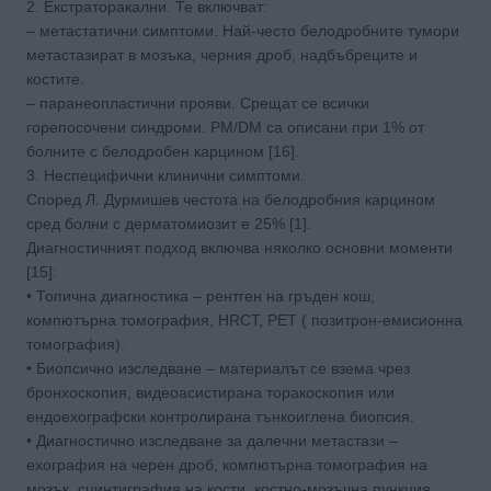
2. Екстраторакални. Те включват:
– метастатични симптоми. Най-често белодробните тумори
метастазират в мозъка, черния дроб, надбъбреците и
костите.
– паранеопластични прояви. Срещат се всички
горепосочени синдроми. PM/DM са описани при 1% от
болните с белодробен карцином [16].
3. Неспецифични клинични симптоми.
Според Л. Дурмишев честота на белодробния карцином
сред болни с дерматомиозит е 25% [1].
Диагностичният подход включва няколко основни моменти
[15]:
• Топична диагностика – рентген на гръден кош,
компютърна томография, HRCT, PET ( позитрон-емисионна
томография).
• Биопсично изследване – материалът се взема чрез
бронхоскопия, видеоасистирана торакоскопия или
ендоехографски контролирана тънкоиглена биопсия.
• Диагностично изследване за далечни метастази –
ехография на черен дроб, компютърна томография на
мозък, сцинтиграфия на кости, костно-мозъчна пункция.