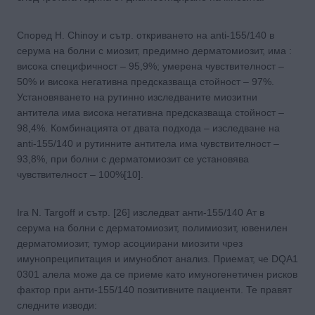
Според H. Chinoy и сътр. откриването на anti-155/140 в
серума на болни с миозит, предимно дерматомиозит, има :
висока специфичност – 95,9%; умерена чувствителност –
50% и висока негативна предсказваща стойност – 97%.
Установяването на рутинно изследваните миозитни
антитела има висока негативна предсказваща стойност –
98,4%. Комбинацията от двата подхода – изследване на
anti-155/140 и рутинните антитела има чувствителност –
93,8%, при болни с дерматомиозит се установява
чувствителност – 100%[10].
Ira N. Targoff и сътр. [26] изследват анти-155/140 Ат в
серума на болни с дерматомиозит, полимиозит, ювенилен
дерматомиозит, тумор асоциирани миозити чрез
имунопреципитация и имуноблот анализ. Приемат, че DQA1
0301 алела може да се приеме като имуногенетичен рисков
фактор при анти-155/140 позитивните пациенти. Те правят
следните изводи: