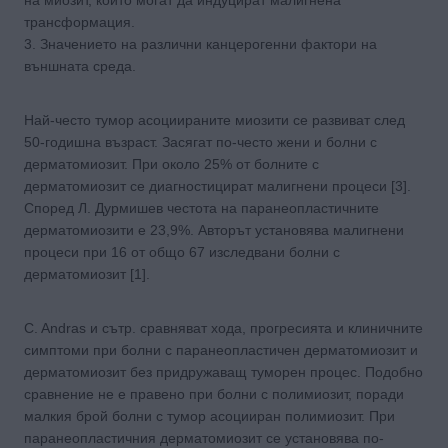
трансформация.
3. Значението на различни канцерогенни фактори на
външната среда.
Най-често тумор асоциираните миозити се развиват след
50-годишна възраст. Засягат по-често жени и болни с
дерматомиозит. При около 25% от болните с
дерматомиозит се диагностицират малигнени процеси [3].
Според Л. Дурмишев честота на паранеопластичните
дерматомиозити е 23,9%. Авторът установява малигнени
процеси при 16 от общо 67 изследвани болни с
дерматомиозит [1].
C. Andras и сътр. сравняват хода, прогресията и клиничните
симптоми при болни с паранеопластичен дерматомиозит и
дерматомиозит без придружаващ туморен процес. Подобно
сравнение не е правено при болни с полимиозит, поради
малкия брой болни с тумор асоцииран полимиозит. При
паранеопластичния дерматомиозит се установява по-