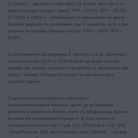
2) CA19-9 – увеличен е при общо 11 болни, като при 3 се
диагностицира солиден тумор. PPV – 27,3%; NPV – 92,2%.
3) CA125 и CA19-9 – комбинация от увеличение на двата
туморни маркера се установява при 3 пациенти, като и при
тримата се развива туморен процес. PPV – 100%, NPV –
92,5%.
От направените изследвания Z. Amoura и сътр. заключват,
че оценката на CA125 и CA19-9 може да бъде полезен
маркер при оценка на риска от развитие на неоплазма при
болни с миозит. Според тях рискът е най-висок през
първата години.
Съвременните изследвания, свързани с
паранеопластичните миозити, целят да установяват
антитела в серума на болни, които са предсказващ фактор
за развитие на малигнени процеси. В тази насока са
изследванията на K.Kaji и сътр. [22], H.Chinoy и сътр. [10],
I.Targoff и сътр. [26], които описват анти-155/140 – нов вид