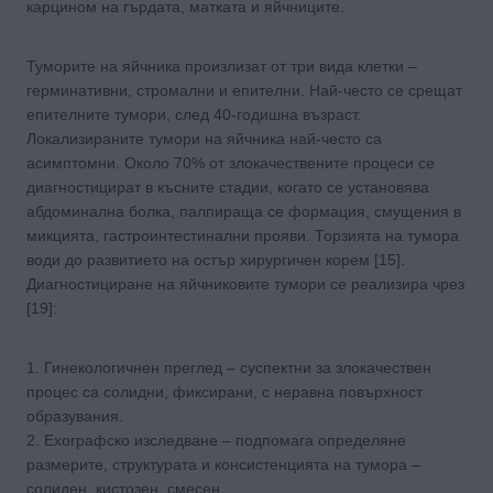
карцином на гърдата, матката и яйчниците.
Туморите на яйчника произлизат от три вида клетки –
герминативни, стромални и епителни. Най-често се срещат
епителните тумори, след 40-годишна възраст.
Локализираните тумори на яйчника най-често са
асимптомни. Около 70% от злокачествените процеси се
диагностицират в късните стадии, когато се установява
абдоминална болка, палпираща се формация, смущения в
микцията, гастроинтестинални прояви. Торзията на тумора
води до развитието на остър хирургичен корем [15].
Диагностициране на яйчниковите тумори се реализира чрез
[19]:
1. Гинекологичнен преглед – суспектни за злокачествен
процес са солидни, фиксирани, с неравна повърхност
образувания.
2. Ехографско изследване – подпомага определяне
размерите, структурата и консистенцията на тумора –
солиден, кистозен, смесен.