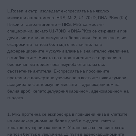
L.Rosen и сътр. изследват експресията на няколко
миозитни автоантигена: HRS, Mi-2, U1-70kD, DNA-PKcs (Ku).
Някои от автоантигените – HRS, Mi-2 са миозит-
специфични, докато U1-70kD и DNA-PKcs се откриват и при
други системни автоимунни заболявания. Установено е, че
експресията на тези белтъци е незначителна в
диференцираните мускулни влакна и значително увеличена
в миобластите. Нивата на автоантигените се определя в
биопсичен материал чрез имуноблот анализ със
съответните антитела. Експресията на посочените
протеини е подчертано увеличена в клетките някои тумори
асоциирани с автоимунни миозити – аденокарцином на
белия дроб, хепатоцелуарния карцином, аденокарцином на
гърдата.
1. Mi-2 протеина се експресира в повишени нива в клетките
на аденокарцинома на белия дроб и гърдата, както и
хепатоцелуларния карцином. Установява се, че синтезата
на този белтък е увеличена 11 пъти в аденокарциномните