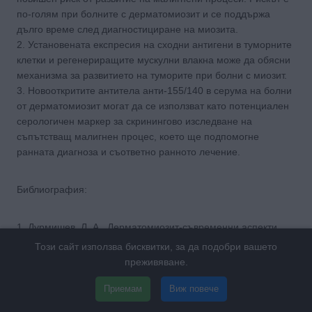
по-голям при болните с дерматомиозит и се поддържа
дълго време след диагностициране на миозита.
2. Установената експресия на сходни антигени в туморните
клетки и регенериращите мускулни влакна може да обясни
механизма за развитието на туморите при болни с миозит.
3. Новооткритите антитела анти-155/140 в серума на болни
от дерматомиозит могат да се използват като потенциален
серологичен маркер за скринингово изследване на
съпътстващ малигнен процес, което ще подпомогне
ранната диагноза и съответно ранното лечение.
Библиография:
1. Дурмишев, Л. А.. Дерматомиозит-съвременни аспекти.
Дисертация. Автореферат. С., 2002, 23-24.
Този сайт използва бисквитки, за да подобри вашето
2. Яръмов, Н., Хирургични болести. С., АРСО, 2007, 159-
преживяване.
163, 203-210.
3. Abu-Shakra, M., et al.. Cancer and autoimmunity:
Приемам
Виж повече
autoimmune and rheumatic features in patients with