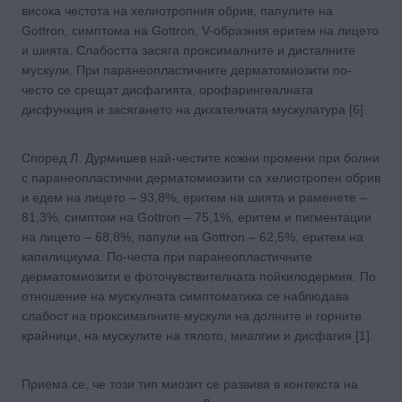
висока честота на хелиотропния обрив, папулите на
Gottron, симптома на Gottron, V-образния еритем на лицето
и шията. Слабостта засяга проксималните и дисталните
мускули. При паранеопластичните дерматомиозити по-
често се срещат дисфагията, орофарингеалната
дисфункция и засягането на дихателната мускулатура [6].
Според Л. Дурмишев най-честите кожни промени при болни
с паранеопластични дерматомиозити са хелиотропен обрив
и едем на лицето – 93,8%, еритем на шията и раменете –
81,3%, симптом на Gottron – 75,1%, еритем и пигментации
на лицето – 68,8%, папули на Gottron – 62,5%, еритем на
капилициума. По-честа при паранеопластичните
дерматомиозити е фоточувствителната пойкилодермия. По
отношение на мускулната симптоматика се наблюдава
слабост на проксималните мускули на долните и горните
крайници, на мускулите на тялото, миалгии и дисфагия [1].
Приема се, че този тип миозит се развива в контекста на