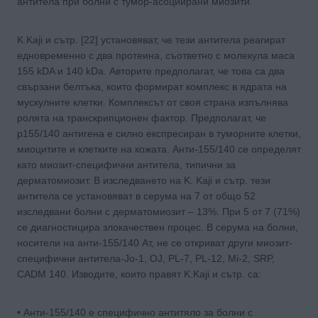
антитела при болни с тумор-асоциирани миозити.
K.Kaji и сътр. [22] установяват, че тези антитела реагират
едновременно с два протеина, съответно с молекула маса
155 kDA и 140 kDa. Авторите предполагат, че това са два
свързани белтъка, които формират комплекс в ядрата на
мускулните клетки. Комплексът от своя страна изпълнява
ролята на транскрипционен фактор. Предполагат, че
р155/140 антигена е силно експресиран в туморните клетки,
миоцитите и клетките на кожата. Анти-155/140 се определят
като миозит-специфични антитела, типични за
дерматомиозит. В изследването на K. Kaji и сътр. тези
антитела се установяват в серума на 7 от общо 52
изследвани болни с дерматомиозит – 13%. При 5 от 7 (71%)
се диагностицира злокачествен процес. В серума на болни,
носители на анти-155/140 Ат, не се откриват други миозит-
специфични антитела-Jo-1, OJ, PL-7, PL-12, Mi-2, SRP,
CADM 140. Изводите, които правят K.Kaji и сътр. са:
• Анти-155/140 е специфично антитяло за болни с