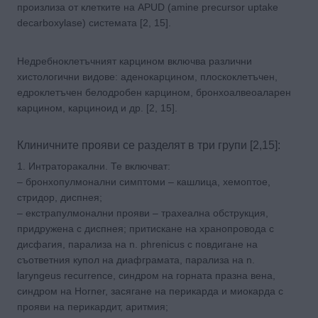
произлиза от клетките на APUD (amine precursor uptake
decarboxylase) системата [2, 15].
Недребноклетъчният карцином включва различни
хистологични видове: аденокарцином, плоскоклетъчен,
едроклетъчен белодробен карцином, бронхоалвеоаларен
карцином, карциноид и др. [2, 15].
Клиничните прояви се разделят в три групи [2,15]:
1. Интраторакални. Те включват:
– бронхопулмонални симптоми – кашлица, хемоптое,
стридор, диспнея;
– екстрапулмонални прояви – трахеална обструкция,
придружена с диспнея; притискане на хранопровода с
дисфагия, парализа на n. phrenicus с повдигане на
съответния купол на диафграмата, парализа на n.
laryngeus recurrence, синдром на горната празна вена,
синдром на Horner, засягане на перикарда и миокарда с
прояви на перикардит, аритмия;