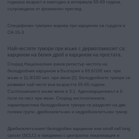
годишна възраст и ежегодно в интервала 50-69 години,
съпроводени от физикален преглед.
Специфичен туморен маркер при карцином на гърдата е
CA-15-3.
Най-честите тумори при мъже с дерматомиозит са:
карцином на белия дроб и карцином на простата.
Според Националния раков регистър честота на
белодробния карцином в България е 69,6/100 хил. при
мъже и 11,9/100 хил. при жени [2]. Белодробните тумори се
развиват най-често във възрастта 55-65 години.
Съотношението мъже:жени е 3:1. Аденокарциномът е 6
пъти по-чест при жени. Според хистологичната
характеристика белодробните тумори се разделят на две
големи групи: дребноклетъчен и недребноклетъчен тумор.
Дребноклетъчният белодробен карцином или small cell lung
cancer (SCLC) е предимно с централна локализация и