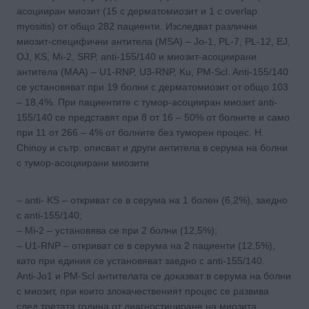
асоцииран миозит (15 с дерматомиозит и 1 с overlap
myositis) от общо 282 пациенти. Изследват различни
миозит-специфични антитела (MSA) – Jo-1, PL-7, PL-12, EJ,
OJ, KS, Mi-2, SRP, anti-155/140 и миозит-асоциирани
антитела (MAA) – U1-RNP, U3-RNP, Ku, PM-Scl. Anti-155/140
се установяват при 19 болни с дерматомиозит от общо 103
– 18,4%. При пациентите с тумор-асоцииран миозит anti-
155/140 се представят при 8 от 16 – 50% от болните и само
при 11 от 266 – 4% от болните без туморен процес. H.
Chinoy и сътр. описват и други антитела в серума на болни
с тумор-асоциирани миозити
– anti- KS – откриват се в серума на 1 болен (6,2%), заедно
с anti-155/140;
– Mi-2 – установява се при 2 болни (12,5%);
– U1-RNP – откриват се в серума на 2 пациенти (12,5%),
като при единия се установяват заедно с anti-155/140.
Anti-Jo1 и PM-Scl антителата се доказват в серума на болни
с миозит, при които злокачественият процес се развива
след третата година от диагностициране на миозита.