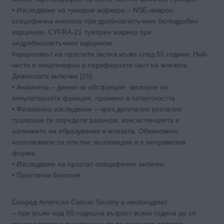
• Изследване на туморни маркери – NSE-неврон-
специфична енолаза при дребноклетъчния белодробен
карцином, CYFRA-21 туморен маркер при
недребноклетъчния карцином.
Карциномът на простата засяга мъже след 55 години. Най-
често е локализиран в периферната част на жлезата.
Диагнозата включва [15]:
• Анамнеза – данни за обструкция, засягане на
еякулаторната функция, промени в потентността.
• Физикално изследване – чрез дигитално ректално
туширане се определя размера, консистенцията и
наличието на образувания в жлезата. Обикновено
неоплазмите са плътни, възловидни и с неправилна
форма.
• Изследване на простат-специфичен антиген.
• Простатна биопсия.
Според American Cancer Society e необходимо:
– при мъже над 50-годишна възраст всяка година да се
прави ректално туширане и да се изследва простат-