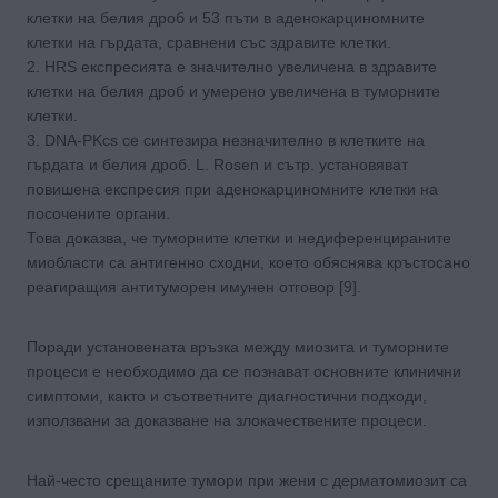
клетки на белия дроб и 53 пъти в аденокарциномните
клетки на гърдата, сравнени със здравите клетки.
2. HRS експресията е значително увеличена в здравите
клетки на белия дроб и умерено увеличена в туморните
клетки.
3. DNA-PKcs се синтезира незначително в клетките на
гърдата и белия дроб. L. Rosen и сътр. установяват
повишена експресия при аденокарциномните клетки на
посочените органи.
Това доказва, че туморните клетки и недиференцираните
миобласти са антигенно сходни, което обяснява кръстосано
реагиращия антитуморен имунен отговор [9].
Поради установената връзка между миозита и туморните
процеси е необходимо да се познават основните клинични
симптоми, както и съответните диагностични подходи,
използвани за доказване на злокачествените процеси.
Най-често срещаните тумори при жени с дерматомиозит са