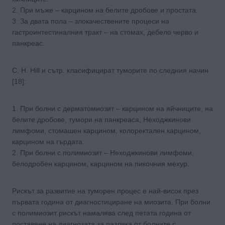
2. При мъже – карцином на белите дробове и простата.
3. За двата пола – злокачествените процеси на
гастроинтестиналния тракт – на стомах, дебело черво и
панкреас.
C. H. Hill и сътр. класифицират туморите по следния начин
[18]:
1. При болни с дерматомиозит – карцином на яйчниците, на
белите дробове, тумори на панкреаса, Неходжкинови
лимфоми, стомашен карцином, колоректален карцином,
карцином на гърдата.
2. При болни с полимиозит – Неходжкинови лимфоми,
белодробен карцином, карцином на пикочния мехур.
Рискът за развитие на туморен процес е най-висок през
първата година от диагностициране на миозита. При болни
с полимиозит рискът намалява след петата година от
поставяне на диагнозата за разлика от болните с