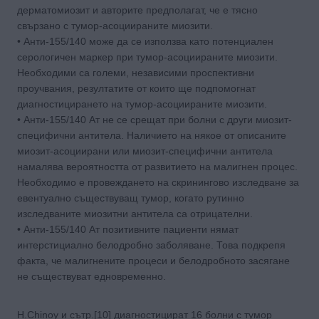
дерматомиозит и авторите предполагат, че е тясно
свързано с тумор-асоциираните миозити.
• Анти-155/140 може да се използва като потенциален
серологичен маркер при тумор-асоциираните миозити.
Необходими са големи, независими проспективни
проучвания, резултатите от които ще подпомогнат
диагностицирането на тумор-асоциираните миозити.
• Анти-155/140 Ат не се срещат при болни с други миозит-
специфични антитела. Наличието на някое от описаните
миозит-асоциирани или миозит-специфични антитела
намалява вероятността от развитието на малигнен процес.
Необходимо е провеждането на скринингово изследване за
евентуално съществуващ тумор, когато рутинно
изследваните миозитни антитела са отрицателни.
• Анти-155/140 Ат позитивните пациенти нямат
интерстициално белодробно заболяване. Това подкрепя
факта, че малигнените процеси и белодробното засягане
не съществуват едновременно.
H.Chinoy и сътр.[10] диагностицират 16 болни с тумор