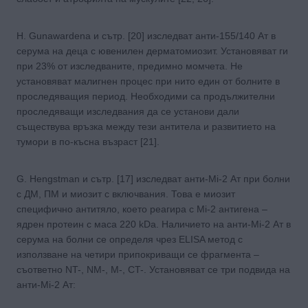
H. Gunawardena и сътр. [20] изследват анти-155/140 Ат в
серума на деца с ювенилен дерматомиозит. Установяват ги
при 23% от изследваните, предимно момчета. Не
установяват малигнен процес при нито един от болните в
проследяващия период. Необходими са продължителни
проследяващи изследвания да се установи дали
съществува връзка между тези антитела и развитието на
тумори в по-късна възраст [21].
G. Hengstman и сътр. [17] изследват анти-Mi-2 Ат при болни
с ДМ, ПМ и миозит с включвания. Това е миозит
специфично антитяло, което реагира с Mi-2 антигена –
ядрен протеин с маса 220 kDa. Наличието на анти-Mi-2 Ат в
серума на болни се определя чрез ELISA метод с
използване на четири припокриващи се фрагмента –
съответно NT-, NM-, M-, CT-. Установяват се три подвида на
анти-Mi-2 Ат: