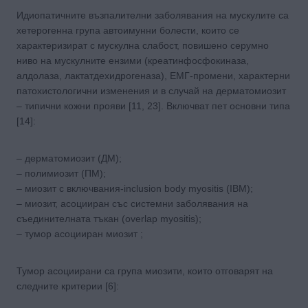
Идиопатичните възпалителни заболявания на мускулите са
хетерогенна група автоимунни болести, които се
характеризират с мускулна слабост, повишено серумно
ниво на мускулните ензими (креатинфосфокиназа,
алдолаза, лактатдехидрогеназа), ЕМГ-промени, характерни
патохистологични изменeния и в случай на дерматомиозит
– типични кожни прояви [11, 23]. Включват пет основни типа
[14]:
– дерматомиозит (ДМ);
– полимиозит (ПМ);
– миозит с включвания-inclusion body myositis (IBM);
– миозит, асоцииран със системни заболявания на
съединителната тъкан (overlap myositis);
– тумор асоцииран миозит ;
Тумор асоциирани са група миозити, които отговарят на
следните критерии [6]: