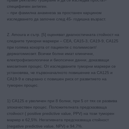
специфичен антиген.
– при фамилна анамнеза за простанен карцином
изследването да започне след 45- годишна възраст.
Z. Amoura и сътр. [5] оценяват диагностичната стойност на
следните туморни маркери – CEA, CA15-3, CA19-9, CA125
при голяма кохорта от пациенти с полимиозит/
дерматомиозит. Всички болни имат клинични,
електрофизиологични и биопсични данни, доказващи
миозитния процес. От изследваните туморни маркери се
установява, че първоначалното повишение на CA125 и
CA19-9 е свързано с повишен риск от развитието на
туморен процес.
1) CA125 е увеличен при 8 болни, при 5 от тях се развива
злокачествен процес. Положителната предсказваща
стойност ( positive predictive value, PPV) на този туморен
маркер е 62,5%. Негативната предсказваща стойност
(negative predictive value, NPV) е 94,7%.