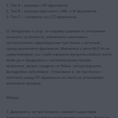
1. Тип А – реагира с NT-фрагмента.
2. Тип В – реагира най-силно с NM- и M-фрагмента.
3. Тип С – съответно със СТ-фрагмента.
G. Hengstman и сътр. не откриват разлики по отношение
началото на болестта, клиничните симптоми и
хистологичните характеристики при болни с антитела
срещу различните фрагменти. Миозитите с анти-Mi-2 Ат се
характеризират със слабо изразена мускулна слабост, която
може да е придружена с екстрамускулни прояви –
артралгии, артрит, синдром на Рейно, интерстициално
белодробно заболяване. Установено е, че при болни с
антитела срещу NT-фрагмента по-често се установяват
малигнени процеси.
Изводи:
1. Доказано е, че при болните с миозит съществува
повишен риск от развитие на малигнени процеси. Рискът е