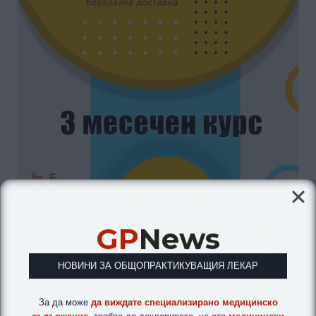
GP
News
НОВИНИ ЗА ОБЩОПРАКТИКУВАЩИЯ ЛЕКАР
За да може
да виждате специализирано медицинско
съдържание
, трябва да декларирате, че сте
медицински