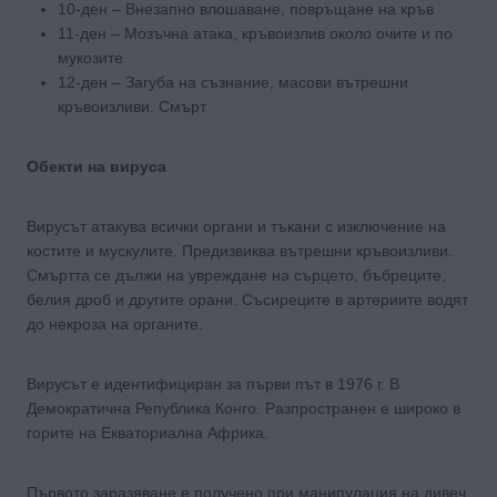
10-ден – Внезапно влошаване, повръщане на кръв
11-ден – Мозъчна атака, кръвоизлив около очите и по
мукозите
12-ден – Загуба на съзнание, масови вътрешни
кръвоизливи. Смърт
Обекти на вируса
Вирусът атакува всички органи и тъкани с изключение на
костите и мускулите. Предизвиква вътрешни кръвоизливи.
Смъртта се дължи на увреждане на сърцето, бъбреците,
белия дроб и другите орани. Съсиреците в артериите водят
до некроза на органите.
Вирусът е идентифициран за първи път в 1976 г. В
Демократична Република Конго. Разпространен е широко в
горите на Екваториална Африка.
Първото заразяване е получено при манипулация на дивеч,