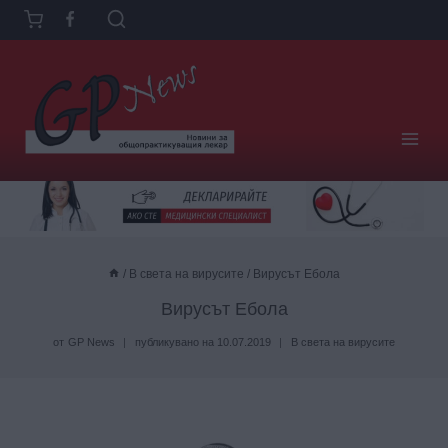
Към
съдържанието
/
В света на вирусите
/
Вирусът Ебола
Вирусът Ебола
от
GP News
публикувано на
10.07.2019
В света на вирусите