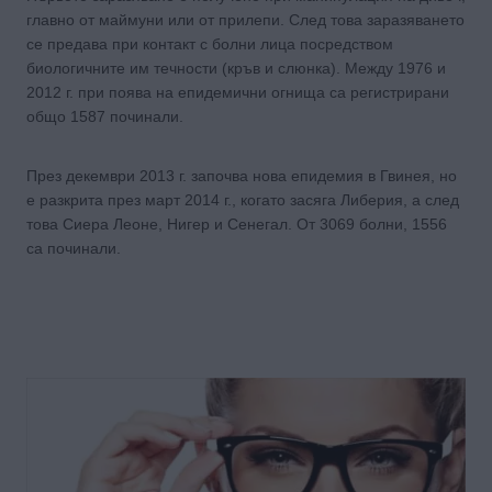
главно от маймуни или от прилепи. След това заразяването
се предава при контакт с болни лица посредством
биологичните им течности (кръв и слюнка). Между 1976 и
2012 г. при поява на епидемични огнища са регистрирани
общо 1587 починали.
През декември 2013 г. започва нова епидемия в Гвинея, но
е разкрита през март 2014 г., когато засяга Либерия, а след
това Сиера Леоне, Нигер и Сенегал. От 3069 болни, 1556
са починали.