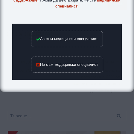
специалист
!
Аз съм медицински специалист
Навигация
ПРЕДИШНА
СЛЕДВАЩА
Не съм медицински специалист
Брой 7/2019
Белодробната
патология е 65% от
всичките заболявания в
детска възраст
Търсене
за: