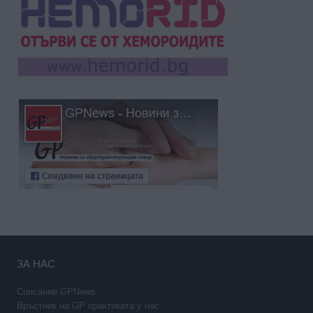
ЗА НАС
Списание GPNews
Връстник на GP практиката у нас