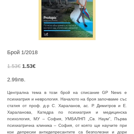
Брой 1/2018
Original
Текущата
1.53
€
1.53
€
price
цена
2.99
лв.
was:
е:
1.53€.
1.53€.
Централна тема в този брой на списание GP News е
психиатрия и неврология. Началото на броя започваме със
статия от проф. д-р С. Хараланов, ас. Р. Димитров и Е.
Хараланова, Катедра по психиатрия и медицинска
психология, МУ – София, УМБАЛНП „Св. Наум“, Първа
психиатрична клиника – София, от която ще научите при
кои депресии антидепресантите са безполезни и дори