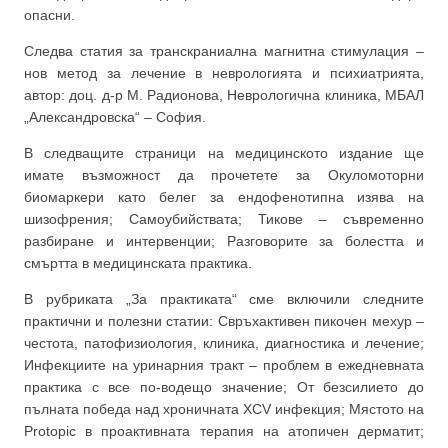
опасни.
Следва статия за транскраниална магнитна стимулация –
нов метод за лечение в неврологията и психиатрията,
автор: доц. д-р М. Радионова, Неврологична клиника, МБАЛ
„Александровска“ – София.
В следващите страници на медицинското издание ще
имате възможност да прочетете за Окуломоторни
биомаркери като белег за ендофенотипна изява на
шизофрения; Самоубийствата; Тикове – съвременно
разбиране и интервенции; Разговорите за болестта и
смъртта в медицинската практика.
В рубриката „За практиката“ сме включили следните
практични и полезни статии: Свръхактивен пикочен мехур –
честота, патофизиология, клиника, диагностика и лечение;
Инфекциите на уринарния тракт – проблем в ежедневната
практика с все по-водещо значение; От безсилието до
пълната победа над хроничната ХСV инфекция; Мястото на
Protopic в проактивната терапия на атопичен дерматит;