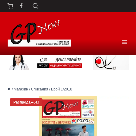
Към
съдържанието
/
Магазин
/
Списания
/
Брой 1/2018
Разпродажба!