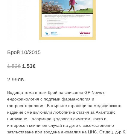
Брой 10/2015
Original
Текущата
1.53
€
1.53
€
price
цена
2.99
лв.
was:
е:
1.53€.
1.53€.
Водеща тема в този брой на списание GP News е
ендокринология с подтеми фармакология и
гастроентерология. В първите страници на медицинското
издание сме включили любопитна статия за Акантозис
нигриканс – алармиращ здравен симптом, както и
интересен клиничен случай на дете с високостепенно
затлъстяване при вродена аномалия на ЦНС. От доц. д-р К.