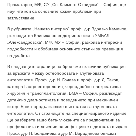
Праматаров, МФ, СУ „Св. Климент Охридски“ – София, ще
научите кои са основните кoжни проблеми при
затлъстяване.
В рубриката „Нашето интервю“ проф. д-р Здравко Каменов,
ръководител Клиника по ендокринология в УМБАЛ
„Александровска“, МФ, МУ – София, разкрива интересни
подробности и обобщава основните стъпки за превенция
на диабета.
В следващите страници на броя сме включили публикация
за връзката между остеопорозата и глутеновата
ентеропатия. Проф. д-р Н. Гочева и проф. д-р Д. Таков,
кaтедра Гастроентерология, чернодробно-панкреатична
хирургия и трансплантология, ВМА – София, разглеждат
детайлно диагностиката и поведението при механичен
иктер. Броят продължаваме със статия за глутеновата
ентеропатия. От страниците на специализираното издание
ще разберете защо бета-глюканите са предпочитани за
профилактика и лечение на инфекциите в детската възраст.
Проф. д-р Н. Бояджиева и д-р М. Варадинова описват