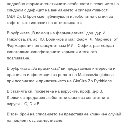
подробно фармакогенетичните особености в лечението на
синдром с дефицит на вниманието и хиперактивност
(ADHD). В броя сме публикували и любопитна статия за
кафето като източник на антиоксиданти.
В рубриката „В помощ на фармацевтите“ доц. д-р И.
Николова, гл. ас. Ю. Войников и маг. фарм. Л. Маринов, от
Фармацевтичния факултет към МУ – София, разглеждат
хипоталамо-хипофизарните хормони и тяхното
повлияване.
В рубриката „За практиката“ ви представяме интересна и
практична информация за ролята на Malassezia globosa
при псориазис и приложението на GinGira Zn Pyrithione.
В статията си, посветена на вирусите, проф. д-р З.
Кълвачев представя любопитни факти за хепатитните
вируси – С, D и Е.
В този брой на списанието ви представяме клиничен случай
на пациент със затлъстяване.