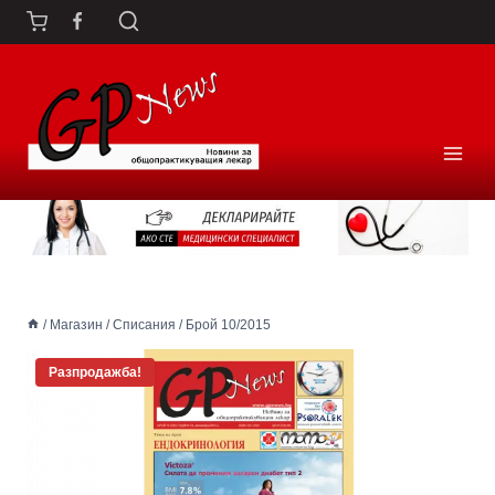
Към
съдържанието
/
Магазин
/
Списания
/
Брой 10/2015
Разпродажба!