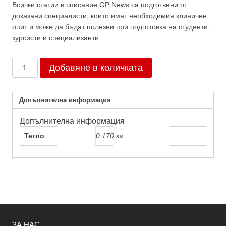
Всички статии в списание GP News са подготвени от
доказани специалисти, които имат необходимия клиничен
опит и може да бъдат полезни при подготовка на студенти,
курсисти и специализанти.
количество
Добавяне в количката
за
Брой
10/2015
Допълнителна информация
Допълнителна информация
Тегло
0.170 кг
ЗА НАС