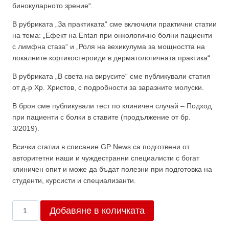
бинокуларното зрение“.
В рубриката „За практиката“ сме включили практични статии
на тема: „Ефект на Entan при онкологично болни пациенти
с лимфна стаза“ и „Роля на вехикулума за мощността на
локалните кортикостероиди в дерматологичната практика“.
В рубриката „В света на вирусите“ сме публикували статия
от д-р Хр. Христов, с подробности за заразните молуски.
В броя сме публикували тест по клиничен случай – Подход
при пациенти с болки в ставите (продължение от бр.
3/2019).
Всички статии в списание GP News са подготвени от
авторитетни наши и чуждестранни специалисти с богат
клиничен опит и може да бъдат полезни при подготовка на
студенти, курсисти и специализанти.
количество
Добавяне в количката
за
Брой