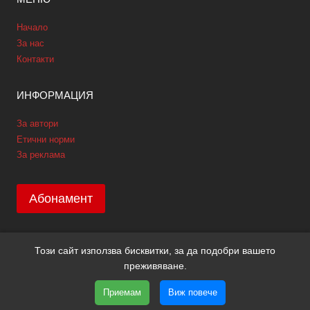
Начало
За нас
Контакти
ИНФОРМАЦИЯ
За автори
Етични норми
За реклама
Абонамент
Този сайт използва бисквитки, за да подобри вашето
Copyright © 2026 GPNews. Всички права запазени.
преживяване.
Уеб дизайн и SEO от Трибест
ПОЛИТИКА GDPR
Приемам
Виж повече