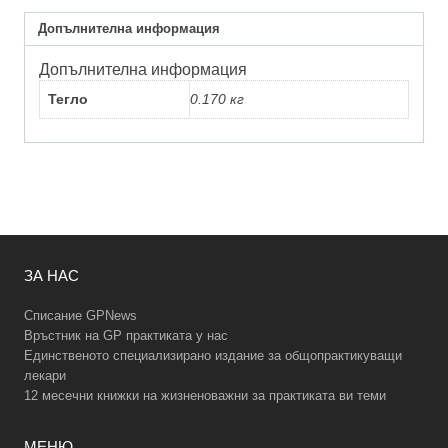
4/2019
Допълнителна информация
Допълнителна информация
Тегло
0.170 кг
ЗА НАС
Списание GPNews
Връстник на GP практиката у нас
Единственото специализирано издание за общопрактикуващи
лекари
12 месечни книжки на жизненоважни за практиката ви теми
МЕНЮ