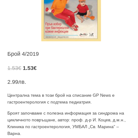
Брой 4/2019
Original
Текущата
1.53
€
1.53
€
price
цена
2.99
лв.
was:
е:
1.53€.
1.53€.
Централна тема в този брой на списание GP News е
гастроентерология с подтема педиатрия.
Броят започваме с полезна информация за синдрома на
цикличното повръщане, автор: проф. д-р И. Коцев, д.м.н.,
Клиника по гастроентерология, УМБАЛ „Св. Марина“ –
Варна.