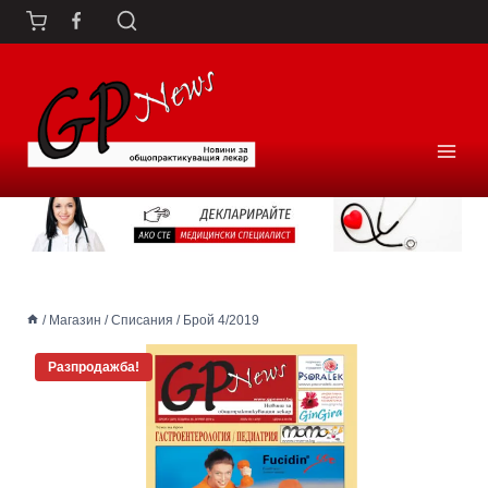
Към
съдържанието
/
Магазин
/
Списания
/
Брой 4/2019
Разпродажба!