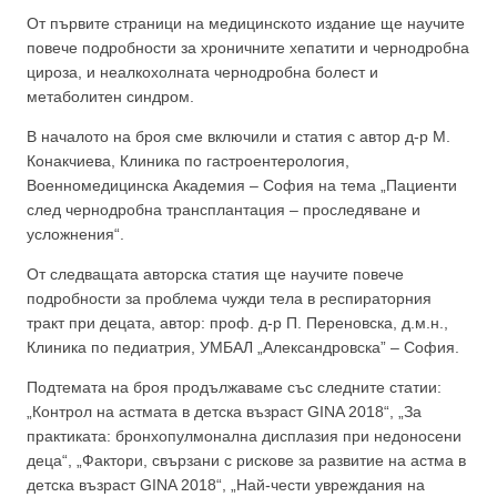
От първите страници на медицинското издание ще научите
повече подробности за хроничните хепатити и чернодробна
цироза, и неалкохолната чернодробна болест и
метаболитен синдром.
В началото на броя сме включили и статия с автор д-р М.
Конакчиева, Клиника по гастроентерология,
Военномедицинска Академия – София на тема „Пациенти
след чернодробна трансплантация – проследяване и
усложнения“.
От следващата авторска статия ще научите повече
подробности за проблема чужди тела в респираторния
тракт при децата, автор: проф. д-р П. Переновска, д.м.н.,
Клиника по педиатрия, УМБАЛ „Александровска” – София.
Подтемата на броя продължаваме със следните статии:
„Контрол на астмата в детска възраст GINA 2018“, „За
практиката: бронхопулмонална дисплазия при недоносени
деца“, „Фактори, свързани с рискове за развитие на астма в
детска възраст GINA 2018“, „Най-чести увреждания на