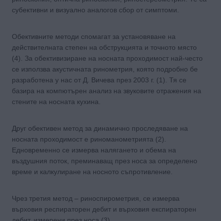
субективни и визуално аналогов сбор от симптоми.
Обективните методи спомагат за установяване на
действителната степен на обструкцията и точното място
(4). За обективизиране на носната проходимост най-често
се използва акустичната ринометрия, която подробно бе
разработена у нас от Д. Вичева през 2003 г. (1). Тя се
базира на компютърен анализ на звуковите отражения на
стените на носната кухина.
Друг обективен метод за динамично проследяване на
носната проходимост е риноманометрията (2).
Едновременно се измерва налягането и обема на
въздушния поток, преминаващ през носа за определено
време и калкулиране на носното съпротивление.
Чрез третия метод – риноспирометрия, се измерва
върховия респираторен дебит и върховия експираторен
дебит, измерени през носа (3).