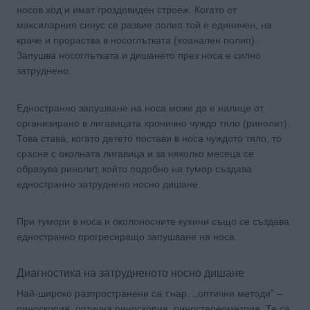
носов ход и имат гроздовиден строеж. Когато от
максиларния синус се развие полип той е единичен, на
краче и прораства в носоглътката (хоанален полип).
Запушва носоглътката и дишането през носа е силно
затруднено.
Едностранно запушване на носа може да е налице от
организирано в лигавицата хронично чуждо тяло (ринолит).
Това става, когато детето постави в носа чуждото тяло, то
срасне с околната лигавица и за няколко месеца се
образува ринолит, който подобно на тумор създава
едностранно затруднено носно дишане.
При тумори в носа и околоносните кухини също се създава
едностранно прогресиращо запушване на носа.
Диагностика на затрудненото носно дишане
Най-широко разпространени са т.нар. ,,оптични методи” –
риноскопия, оптична риноскопия, риностереометрия. Те са