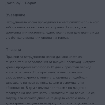
„Лозенец” – София
Въведение
Затруднената носна проходимост е чест симптом при много
заболявания на околоносните кухини. Тя може да е
временна или постоянна, едностранна или двустранна и да
е с функционална или органична генеза.
Причини
Причини за затрудненото носно дишане често са
възпалителни заболявания от вирусен произход. Острите
хреми продължават около 8-12 дни и през този период
носът е запушен. При пристъпи от алергична или
вазомоторна хрема клиничната картина е подобна –
запушване на носа за няколко дни и увреждане на
обонянието. В други случаи при травми на лицето с
фрактура на носните кости и хематом също временно се
затруднява носното дишане. У децата често е налице
едностранно запушване от чуждо тяло, което детето си е