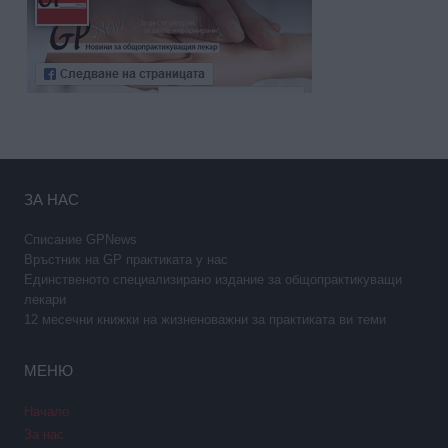
ЗА НАС
Списание GPNews
Връстник на GP практиката у нас
Единственото специализирано издание за общопрактикуващи
лекари
12 месечни книжки на жизненоважни за практиката ви теми
МЕНЮ
Начало
За нас