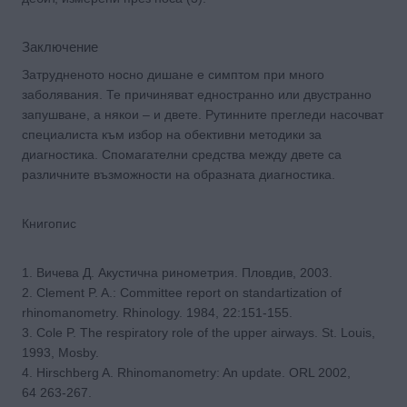
Заключение
Затрудненото носно дишане е симптом при много
заболявания. Те причиняват едностранно или двустранно
запушване, а някои – и двете. Рутинните прегледи насочват
специалиста към избор на обективни методики за
диагностика. Спомагателни средства между двете са
различните възможности на образната диагностика.
Книгопис
1. Вичева Д. Акустична ринометрия. Пловдив, 2003.
2. Clement P. A.: Committee report on standartization of
rhinomanometry. Rhinology. 1984, 22:151-155.
3. Cole P. The respiratory role of the upper airways. St. Louis,
1993, Mosby.
4. Hirschberg A. Rhinomanometry: An update. ORL 2002,
64 263-267.