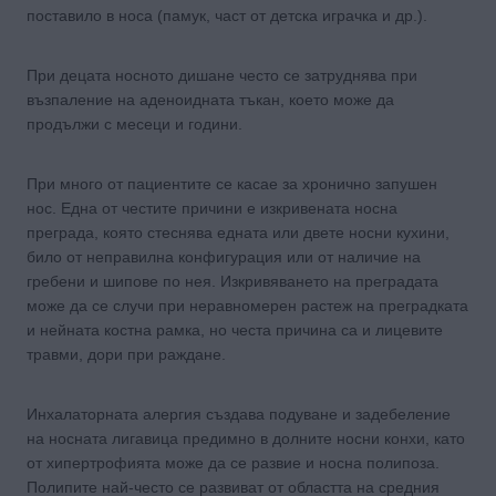
поставило в носа (памук, част от детска играчка и др.).
При децата носното дишане често се затруднява при
възпаление на аденоидната тъкан, което може да
продължи с месеци и години.
При много от пациентите се касае за хронично запушен
нос. Една от честите причини е изкривената носна
преграда, която стеснява едната или двете носни кухини,
било от неправилна конфигурация или от наличие на
гребени и шипове по нея. Изкривяването на преградата
може да се случи при неравномерен растеж на преградката
и нейната костна рамка, но честа причина са и лицевите
травми, дори при раждане.
Инхалаторната алергия създава подуване и задебеление
на носната лигавица предимно в долните носни конхи, като
от хипертрофията може да се развие и носна полипоза.
Полипите най-често се развиват от областта на средния