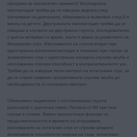
програма за неонатален скрининг)! Кохлеарната
имплантация трябва да се извърши веднага след
уточняване на диагнозата, обикновено е възможно след 6-я
месец на детето. Двустранната имплантация трябва да се
извърши в случаите на двустранна глухота, последователно
с кратък интервал от време, което е важно за развитието на
бинаурален слух. Използването на слухов апарат при
едностранна кохлеоимплантация е показано при случаи на
асиметричен слух с едностранна сензорна слухова загуба и
използваема слухова способност в контралатералното ухо.
Трябва да се извърши тесен контрол на остатъчния слух, за
да се открие навреме прогресивната слухова загуба до
необходимостта от кохлеарен имплант.
Обикновено пациентите с постлингвална глухота
разполагат с акустична памет. Ползата от КИ при тези
случаи е голяма. Важни прогностични фактори са
продължителността и времето на оглушаване,
използването на остатъчен слух от слухови апарати,
когнитивните способности (оценка на т.нар. когнитивен