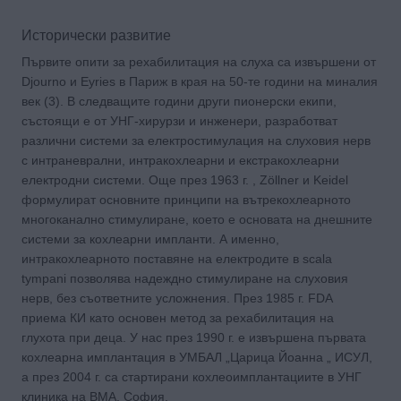
Исторически развитие
Първите опити за рехабилитация на слуха са извършени от
Djourno и Eyries в Париж в края на 50-те години на миналия
век (3). В следващите години други пионерски екипи,
състоящи е от УНГ-хирурзи и инженери, разработват
различни системи за електростимулация на слуховия нерв
с интраневрални, интракохлеарни и екстракохлеарни
електродни системи. Още през 1963 г. , Zöllner и Keidel
формулират основните принципи на вътрекохлеарното
многоканално стимулиране, което е основата на днешните
системи за кохлеарни импланти. А именно,
интракохлеарното поставяне на електродите в scala
tympani позволява надеждно стимулиране на слуховия
нерв, без съответните усложнения. През 1985 г. FDA
приема КИ като основен метод за рехабилитация на
глухота при деца. У нас през 1990 г. e извършена първата
кохлеарна имплантация в УМБАЛ „Царица Йоанна „ ИСУЛ,
а през 2004 г. са стартирани кохлеоимплантациите в УНГ
клиника на ВМА, София.