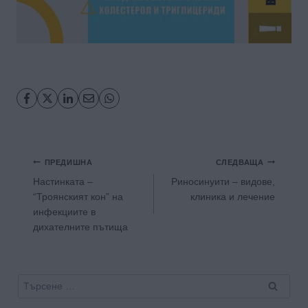
Навигация
ПРЕДИШНА
СЛЕДВАЩА
Настинката –
Риносинуити – видове,
“Троянският кон” на
клиника и лечение
инфекциите в
дихателните пътища
Търсене
за: