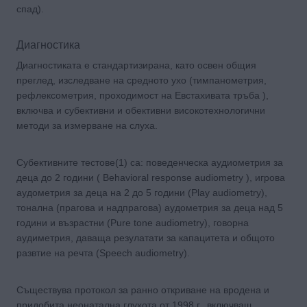
спад).
Диагностика
Диагностиката е стандартизирана, като освен общия
преглед, изследване на средното ухо (тимпанометрия,
рефлексометрия, проходимост на Евстахивата тръба ),
включва и субективни и обективни високотехнологични
методи за измерване на слуха.
Субективните тестове(1) са: поведенческа аудиометрия за
деца до 2 години ( Behavioral response audiometry ), игрова
аудометрия за деца на 2 до 5 години (Play audiometry),
тонална (прагова и надпрагова) аудометрия за деца над 5
години и възрастни (Pure tone audiometry), говорна
аудиметрия, даваща резулатати за капацитета и общото
развтие на речта (Speech audiometry).
Съществува протокол за ранно откриване на вродена и
придобита неонатална глухота от 1998 г., включващ