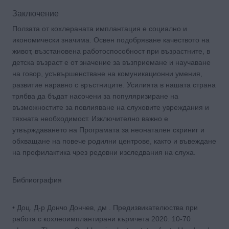
Заключение
Ползата от кохлераната имплантация е социално и
икономически значима. Освен подобряване качеството на
живот, възстановена работоспособност при възрастните, в
детска възраст е от значение за възприемане и научаване
на говор, усъвършенстване на комуникационни умения,
развитие наравно с връстниците. Усилията в нашата страна
трябва да бъдат насочени за популяризиране на
възможностите за повлияване на слуховите увреждания и
тяхната необходимост. Изключително важно е
утвърждаването на Програмата за неонатален скриниг и
обхващане на повече родилни центрове, както и въвеждане
на профилактика чрез редовни изследвания на слуха.
Библиография
• Доц. Д-р Дончо Дончев, дм . Предизвикателюства при
работа с кохлеоимплантирани кърмчета 2020: 10-70