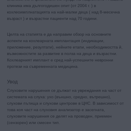
клиника има дългогодишен опит (от 2004 г. ) в
кохлеоимплнатацията на най-малки деца ( над 8-месечна
възраст ) и възрастни пациенти над 70 години.
Целта на статията е да направим обзор на основните
аспекти на кохлеарната имплантация (индикации,
приложение, резултати), нейните етапи, необходимостта й,
възможностите за развитие в полза на деца и възрастни.
Кохлеарният имплант е сред най-успешните невронни
протези на съвременната медицина.
Увод
Слуховите нарушения се дължат на увреждания на част от
системата на слуха: ухо (външно, средно, вътрешно),
слухови пътища и слухови центрове в ЦНС. В зависимост от
това коя част на слуховия анализатор е засегната,
слуховите нарушения се делят на проводен, приемен
(сензорен) или смесен тип.