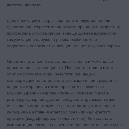
честотен диапазон.
Днес индикациите са разширени, като двустранна или
едностранна невросензорна глухота при деца и възрастни;
прогресивна слухова загуба, водеща до невъзможност за
комуникация и нарушена речева разбираемост с
недостатъчна полза от конвенционалните слухови апарати.
Оперативната техника е стандартизирана и може да се
прилага при всички пациенти. Последните години имаме
опит и постигнати добри резултати при деца с
малформации на вътрешното ухо, както и при възрастни
пациенти с хронични отити, при които се използват
модифицирани хирургични техники. Основно приет е
ретроаурикуларният достъп, след което трансмастоидно
със задна тимпанотомия се достига до кавум тимпани, с
инсерция на активния електрод през или над кръглото
прозорче (модифицирана кохлеостомия). Кохлеарната
имплантация позволява лечение и на пациенти с остатъчен