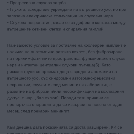
• Прогресивна слухова загуба
• Глухота, вследствие увреждане на вътрешното ухо, но при
запазена електрическа стимулация на слуховия нерв
• Слухова невропатия, касае се за дефект в контакта между
вътрешните сетивни клетки и спиралния ганглий
Най-важното условие за поставяне на кохлеарен имплант е
наличие на анатомично развита кохлея, без фиброзиране
на перилимфатичните пространства, функционален слухов
нерв и интактни централни слухови пътища(5). Като
рискови групи се приемат деца с вродени аномалии на
вътрешното ухо, със синдромни автозомно-рецесивни
невропатии, случаите след менингит и лабиринтит, с
развитие на фибрози и/или неоосификация на кохлеарния
дуктус, т. нар. „бял охлюв“. Поради тези причини се
препоръчва операцията да се извърши не повече от един
месец след прекаран менингит.
Към днешна дата показанията са доста разширени. КИ се
прилага и при случаите на едностранна сензорна глухота,