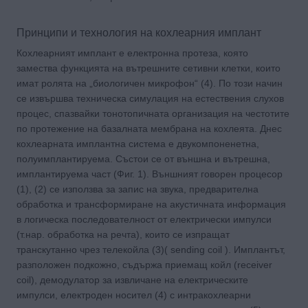
Принципи и технология на кохлеарния имплант
Кохлеарният имплант е електронна протеза, която
замества функцията на вътрешните сетивни клетки, които
имат ролята на „биологичен микрофон“ (4). По този начин
се извършва техническа симулация на естествения слухов
процес, спазвайки тонотопичната организация на честотите
по протежение на базалната мембрана на кохлеята. Днес
кохлеарната имплантна система е двукомпоненетна,
полуимплантируема. Състои се от външна и вътрешна,
имплантируема част (Фиг. 1). Външният говорен процесор
(1), (2) се използва за запис на звука, предварителна
обработка и трансформиране на акустичната информация
в логическа последователност от електрически импулси
(т.нар. обработка на речта), които се изпращат
транскутанно чрез телекойла (3)( sending coil ). Имплантът,
разположен подкожно, съдържа приемащ койл (receiver
coil), демодулатор за извличане на електрическите
импулси, електроден носител (4) с интракохлеарни