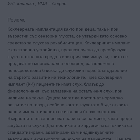
УНГ клиника , ВМА – София
Резюме
Кохлеарната имплантация както при деца, така и при
възрастни със сензорна глухота, се утвърди като основно
средство за слухова рехабилитация. Кохлеарният имплант
е електронно устройство, предназначено да преобразува
звука от околната среда в електрически импулси, които се
предават по многоканален електрод, разположен в
непосредствена близост до слуховия нерв. Благодарение
на бързото развитие на технологиите, чрез кохлеарния
имплант (КИ) пациентите имат слух, близък до
физиологичния, със запазване на остатъчния слух, при
наличие на такъв. Децата могат да постигнат нормално
развитие на говор, особено когато глухотата бъде открита
рано и имплантирането се извърши бързо след това.
Възрастните възстановяват начина си на живот, както преди
загубата на слуха. Диагностиката и хирургичната техника са
стандартизирани, адаптирани към индивидуалните
анатомични и физиологични нужди на пациентите . Нашата