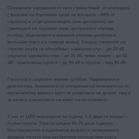
Сензорните нарушения от своя страна биват: от кохлеарен
( засягане на Кортиевия орган на кохлеата – 98% от
случаите) и от ретрокохлеарен (или централен) тип
(увреждане на слуховия нерв, централните слухови
пътища, подкоровите и коровите слухови центрове в
мозъчния ствол и в главния мозък). Според степените на
слухова загуба се обособяват: нормален слух – до 20 dB,
социално адекватен слух – до 35 dB, тежко чуване – до 60
dB , практическа глухота – до 90 dB и глухота – над 90 dB.
Глухотата е социално значим проблем. Навременната
диагностика, познанията по отношение на лечението са от
изключителна важност както за развитието на детето, така и
за начина и качеството на живот на по-големите.
У нас от 1000 новородени на година, 1-3 деца се раждат с
пълна глухота. Това са средно 60-70 деца годишно.
Неустановената в кърмаческа възраст и нелекуваната
вродена глухота има необратими последствия върху