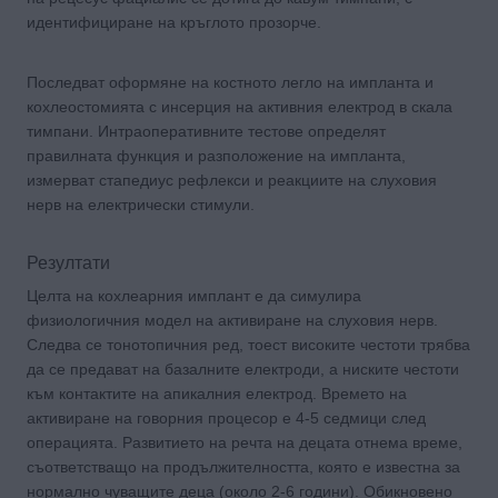
идентифициране на кръглото прозорче.
Последват оформяне на костното легло на импланта и
кохлеостомията с инсерция на активния електрод в скала
тимпани. Интраоперативните тестове определят
правилната функция и разположение на импланта,
измерват стапедиус рефлекси и реакциите на слуховия
нерв на електрически стимули.
Резултати
Целта на кохлеарния имплант е да симулира
физиологичния модел на активиране на слуховия нерв.
Следва се тонотопичния ред, тоест високите честоти трябва
да се предават на базалните електроди, а ниските честоти
към контактите на апикалния електрод. Времето на
активиране на говорния процесор е 4-5 седмици след
операцията. Развитието на речта на децата отнема време,
съответстващо на продължителността, която е известна за
нормално чуващите деца (около 2-6 години). Обикновено