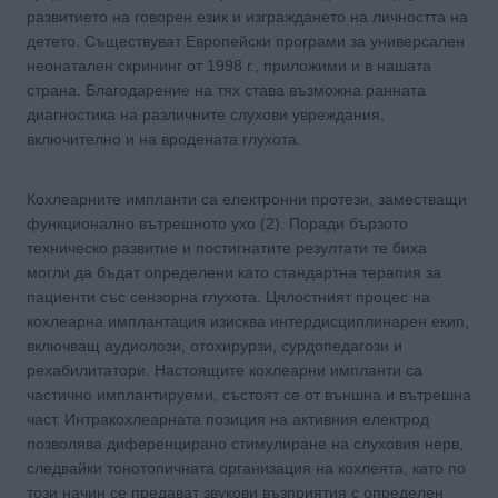
развитието на говорен език и изграждането на личността на
детето. Съществуват Европейски програми за универсален
неонатален скрининг от 1998 г., приложими и в нашата
страна. Благодарение на тях става възможна ранната
диагностика на различните слухови увреждания,
включително и на вродената глухота.
Кохлеарните импланти са електронни протези, заместващи
функционално вътрешното ухо (2). Поради бързото
техническо развитие и постигнатите резултати те биха
могли да бъдат определени като стандартна терапия за
пациенти със сензорна глухота. Цялостният процес на
кохлеарна имплантация изисква интердисциплинарен екип,
включващ аудиолози, отохирурзи, сурдопедагози и
рехабилитатори. Настоящите кохлеарни импланти са
частично имплантируеми, състоят се от външна и вътрешна
част. Интракохлеарната позиция на активния електрод
позволява диференцирано стимулиране на слуховия нерв,
следвайки тонотопичната организация на кохлеята, като по
този начин се предават звукови възприятия с определен