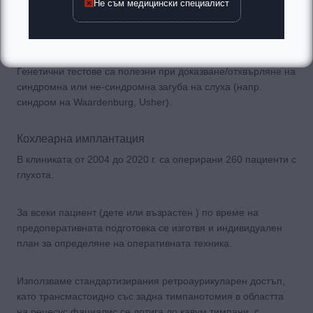
състоянието на слуховия, вестибуларния и лицевия нерв
Не съм медицински специалист
във вътрешния слухов канал, засягане на централната
нервна система.
Генетични тестове са полезни при доказване/отхвърляне на
синдромна или не-синдромна загуба на слуха (напр.
синдром на Waardenburg, Usher).
Кохлеарна имплантация
В клиниката от 2004 до 2020 г. са оперирани 260 пациенти с
глухота.
За всеки пациент (дете или възрастен ) по време на
предоперативната подготовка се изготвя и индивидуален
план за определяне на оперативната техника.
Използваме стандартизирания ретроаурикуларен достъп,
като трансмастоидно със задна тимпанотомия в областта
на рецесус фациалис се дотига до кавум тимпани, с