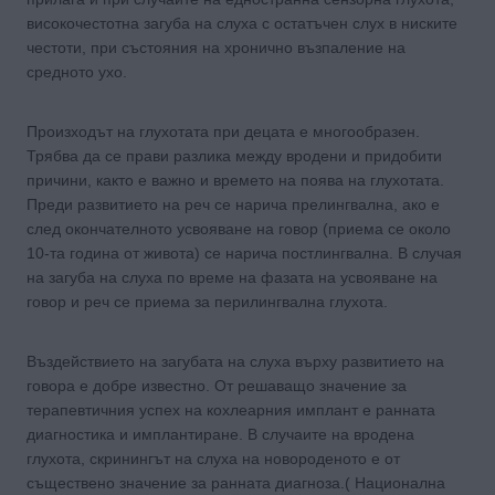
високочестотна загуба на слуха с остатъчен слух в ниските
честоти, при състояния на хронично възпаление на
средното ухо.
Произходът на глухотата при децата е многообразен.
Трябва да се прави разлика между вродени и придобити
причини, както е важно и времето на поява на глухотата.
Преди развитието на реч се нарича прелингвална, ако е
след окончателното усвояване на говор (приема се около
10-та година от живота) се нарича постлингвална. В случая
на загуба на слуха по време на фазата на усвояване на
говор и реч се приема за перилингвална глухота.
Въздействието на загубата на слуха върху развитието на
говора е добре известно. От решаващо значение за
терапевтичния успех на кохлеарния имплант е ранната
диагностика и имплантиране. В случаите на вродена
глухота, скринингът на слуха на новороденото е от
съществено значение за ранната диагноза.( Национална