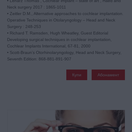
• Lenarz Thomas , Cochlear implant – state of art , Haed and
Neck surgery 2017 : 1865-1011
• Zeitler D.M., Alternative approaches to cochlear implantation.
Operative Techniques in Otolaryngology – Head and Neck
Surgery : 248-253
• Richard T. Ramsden, Hugh Wheatley, Guest Editorial
Developing surgical techniques in cochlear implantation,
Cochlear Implants International, 67-81, 2000
• Scott-Braun’s Otorhinolaryngology, Head and Neck Surgery,
Seventh Edition: 868-881-891-907
Купи
Абонамент