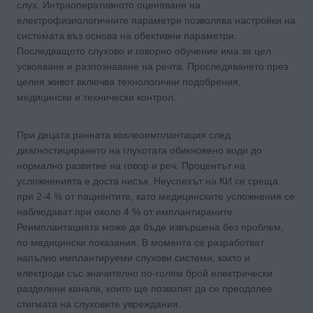
слух. Интраоперативното оценяване на
електрофизиологичните параметри позволява настройки на
системата въз основа на обективни параметри.
Последващото слухово и говорно обучение има за цел
усвояване и разпознаване на речта. Проследяването през
целия живот включва технологични подобрения,
медицински и технически контрол.
При децата ранната кохлеоимплантация след
диагностицирането на глухотата обикновено води до
нормално развитие на говор и реч. Процентът на
усложненията е доста нисък. Неуспехът на КИ се среща
при 2-4 % от пациентите, като медицинските усложнения се
наблюдават при около 4 % от имплантираните.
Реимплантацията може да бъде извършена без проблем,
по медицински показания. В момента се разработват
напълно имплантируеми слухови системи, както и
електроди със значително по-голям брой електрически
разделени канали, които ще позволят да се преодолее
стигмата на слуховите увреждания.