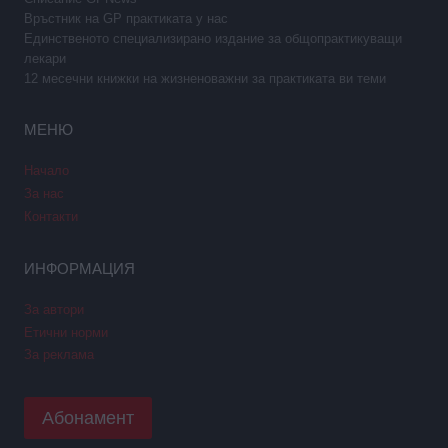
Връстник на GP практиката у нас
Единственото специализирано издание за общопрактикуващи
лекари
12 месечни книжки на жизненоважни за практиката ви теми
МЕНЮ
Начало
За нас
Контакти
ИНФОРМАЦИЯ
За автори
Етични норми
За реклама
Абонамент