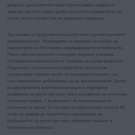
децата с ранна имплантация (през първата година от
живота), постигат много добри резултати в развитието на
речта, което съответства на нормално чуващите.
Тук основна и продължителна роля имат слухово-речевите
рехабилитатори. Необходими са редовни настройки на
параметрите на КИ спрямо индивидуалните потребности.
Ранно имплантираните посещават редовни училища.
Кохлераната имплантация е показана за всички възрасти.
Пациенти с постлингвална придобита глухота или
прогресивна слухова загуба се повлияват успешно, със
слух максимално доближаващ се до физиологичния. Целта
на двустранната кохлеоимплантация е подобрено
разбиране на речта при шум, както и развитие на ототопика
(насочено чуване, с възможност за локализиране на
източника на звука). В случаите на едностранна глухота КИ
може да доведе до значително подобряване на
разбирането на речта при шум, насочено слушане и
потискане на тинитуса.