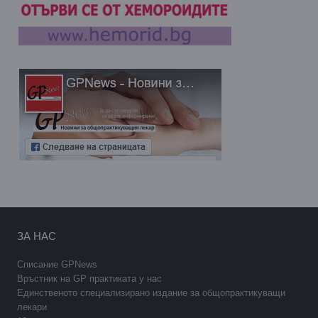
ЗА НАС
Списание GPNews
Връстник на GP практиката у нас
Единственото специализирано издание за общопрактикуващи
лекари