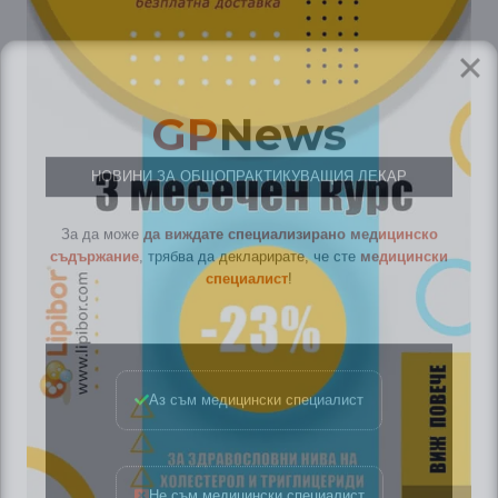
GP
News
НОВИНИ ЗА ОБЩОПРАКТИКУВАЩИЯ ЛЕКАР
За да може
да виждате специализирано медицинско
съдържание
, трябва да декларирате, че сте
медицински
специалист
!
Аз съм медицински специалист
Не съм медицински специалист