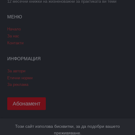
12 месечни книжки на жизненоважни за практиката ви теми
МЕНЮ
Начало
За нас
Контакти
ИНФОРМАЦИЯ
За автори
Етични норми
За реклама
Абонамент
Този сайт използва бисквитки, за да подобри вашето
Copyright © 2026 GPNews. Всички права запазени.
преживяване.