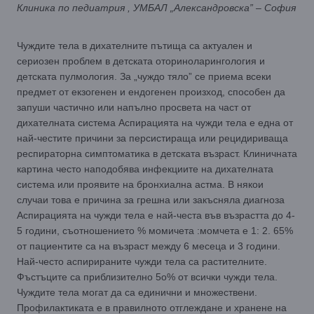
Клиника по педиатрия , УМБАЛ „Александровска” – София
Чуждите тела в дихателните пътища са актуален и
сериозен проблем в детската оториноларингология и
детската пулмология. За „чуждо тяло” се приема всеки
предмет от екзогенен и ендогенен произход, способен да
запуши частично или напълно просвета на част от
дихателната система Аспирацията на чужди тела е една от
най-честите причини за персистираща или рецидириваща
респираторна симптоматика в детската възраст. Клиничната
картина често наподобява инфекциите на дихателната
система или проявите на бронхиална астма. В някои
случаи това е причина за грешна или закъсняла диагноза
Аспирацията на чужди тела е най-честа във възрастта до 4-
5 години, съотношението % момичета :момчета е 1: 2. 65%
от пациентите са на възраст между 6 месеца и 3 години.
Най-често аспирираните чужди тела са растителните.
Фъстъците са приблизително 5о% от всички чужди тела.
Чуждите тела могат да са единични и множествени.
Профилактиката е в правилното отглеждане и хранене на