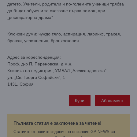
детето. Учители, родители и по-големите ученици трябва
да бъдат обучени за оказване първа помощ при
„респираторна драма”.
Ключови думи: чуждо тяло, аспирация, ларинкс, трахея,
бронхи, усложнения, бронхоскопия
Адрес за кореспонденция:
Проф. д-р П. Переновска, д.м.н.
Клиника по педиатрия, УМБАЛ „Александровска”,
ул. „Св. Георги Софийски“, 1
1431, София
Купи
Абонамент
Пълната статия е заключена за четене!
Статиите от новите издания на списание GP NEWS са