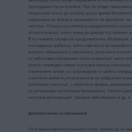
непосредствено преди нахранване и постепенно отс
проходимостта на жлезата. При по-рядко срещаните 
пациентите могат да останат дълго време безсимпто
паренхима на жлезата конкременти не достигнат по-
система. Стазата на слюнката предразполага наслаг
устната кухина), която може да доведе постепенно д
В по-тежките случаи на продължителна обструкция, 
последваща фиброза, което най-често се манифести
жлезата обикновено е увеличена, уплътнена и палп
се забелязват хиперемия и/или инфилтрат около отв
изтича гноевиден секрет в устната кухина спонтанн
слюнчените жлези са съпроводени от шийна лимфаде
слюнчени жлези в устната кухина се представят кли
уплътнени участъци, с окръглена форма, разположе
се установява палпаторна болезненост. Тяхното разг
кистична дегенерация, туморни заболявания и др. е
Диагностични съображения
От оториноларингологичният статус трябва да се им