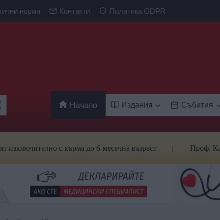
тични норми
Контакти
Политика GDPR
Издания
Събития
Начало
ително с кърма до 6-месечна възраст
Проф. Кантарджие