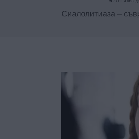
/
УНГ и белод
Сиалолитиаза – съв