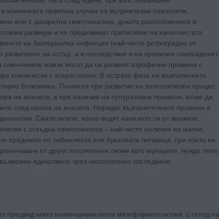
лабва няколко часа след ядене, при възстановяване
в клиничната практика случаи на вътрежлезни сиалолити,
мни или с дискретна симптоматика, докато разположените в
големи размери и не предизвикат притискане на каналчестата
ването на бактериална инфекция (най-често ретроградно от
о развитието на остър, а в последствие и на хроничен сиалоаденит.
в слюнчените жлези могат да се развият атрофични промени с
ра клинически с ксеростомия. В острата фаза на възпалението
аторно болезнена. Понякога при развитие на възпалителен процес
ора на жлезата, а при наличие на супуративни промени, може да
о или след натиск на жлезата. Нерядко възпалителните промени в
нопатия. Сиалолитите, които водят началото си от малките
нически с оскъдна симптоматика – най-често наличие на малки,
ни предимно по лабиалната или букалната лигавица, при които не
раничаване от други патологични лезии като мукоцеле, чуждо тяло,
 възможно единствено чрез хистологично изследване.
ат предвид както конвенционалната мезофарингоскопия, с оглед н