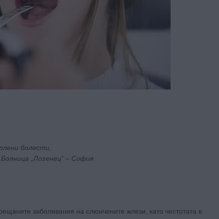
рлени болести,
Болница „Лозенец” – София
о срещаните заболявания на слюнчените жлези, като честотата в