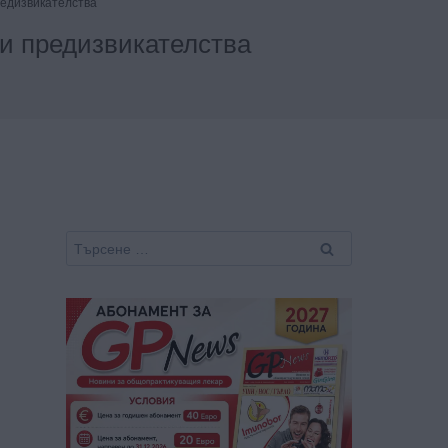
редизвикателства
и предизвикателства
Търсене
за: