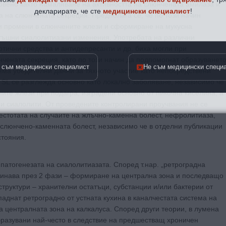
новено както намаляване на активността на слюнчената амилаза и
декларирате, че сте
медицински специалист
!
а на слюнчената секреция. Предполага се, че по този начин
и промени в слюнчените жлези и сформиране на мукусна
атъшни сиалолитиазни изменения. Употребата на различни
тични средства и антидепресанти и др. биха могли при
чената секреция, като по този начин да подпомогнат образуванет
 съм медицински специалист
Не съм медицински специ
яма убедителни данни за тяхното участие като непосредствени
. SL се разглежда основно като локално заболяване, независимо че
ите жлези при подагра, изградени основно от пикочна киселина, а
 и сиалолити. От проведените контролирани проучвания не се
естотата на случаите на жлъчно-каменна болест, нефролитиаза,
 слюнчено-каменната болест, независимо че в отделни публикации
стояния.
патогенезата на сиалолитиазата. Според т.нар. „ретроградна
минава през 2 фази – формиране на централна зона и последващо
труктури – хранителни остатъци, субстанции и/или бактерии от
паднат ретроградно от устната кухина в каналчестата система на
а централната зона на калкалуса. Според други теории, в лумена
бразувани най-често в следствие на предшестващ хроничен