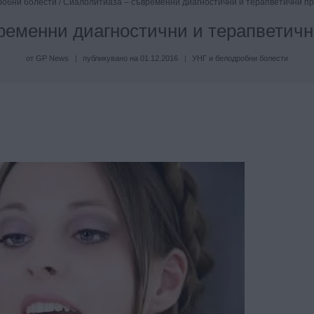
робни болести
/
Сиалолитиаза – съвременни диагностични и терапветични п
ременни диагностични и терапветичн
от
GP News
публикувано на
01.12.2016
УНГ и белодробни болести