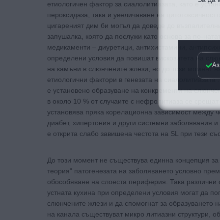
етиологичен фактор за сиалолитиазата, като е уста
пероксидаза, така и увеличаване на цитотоксичностт
цигареният дим би могъл да доведе до възпалителн
запушалка, която да послужи като основа за по-нат
медикаменти – диуретици, антихистамини, антипсихо
определени условия да повишат вискозитета на слюн
Аз
на камъни в слюнчените жлези, но до този момент н
етиологични фактори в генезата на сиалолитиазата 
е установено образуване на конкременти на слюнчен
в около 10 % от случаите с нефролитиаза се срещат
установява пряка корелационна зависимост между ч
диабет, хипертония и други системни заболявания и
е открита слабо завишена честота на SL при тези съ
До този момент не съществува единна концепция за 
теория” патогенезата на заболяването условно пре
обособяване на слоеста периферия. Така различни с
устната кухина при определени условия могат да по
слюнчените жлези и да спомогнат за образуването н
на канала съществуват микро литиазни структури, о