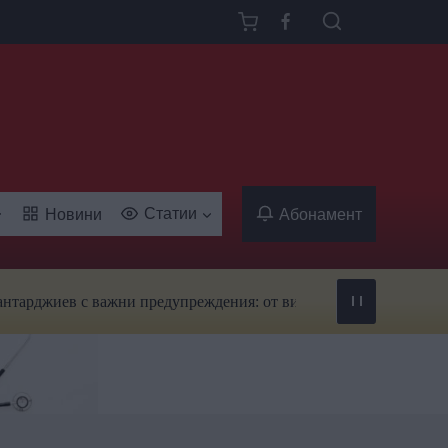
Статии
Новини
Абонамент
в с важни предупреждения: от вируси и ухапвания от комари до