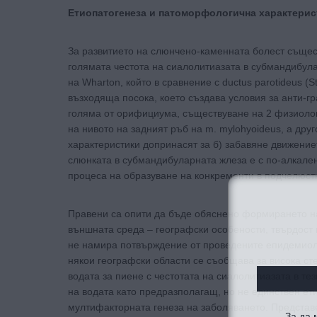
Етиопатогенеза и патоморфологична характерис
За развитието на слюнчено-каменната болест същес
голямата честота на сиалолитиазата в субмандибул
на Wharton, който в сравнение с ductus parotideus (S
възходяща посока, което създава условия за анти-гр
голяма от орифициума, съществуване на 2 физиолог
на нивото на задният ръб на m. mylohyoideus, а др
характеристики допринасят за б) забавяне движениет
слюнката в субмандибуларната жлеза е с по-алкален
процеса на образуване на конкременти в подчелюст
Правени са опити да бъде обяснено формирането на
външната среда – географски особености, твърдост 
не намира потвърждение от проведените епидемиоло
някои географски области се съобщава за висока с
водата за пиене с честотата на сиалолитиазата в те
на водата като предразполагащ, но не единствен ет
мултифакторната генеза на заболяването. Представе
За да