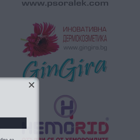
а
ябва да