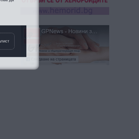
о
алист