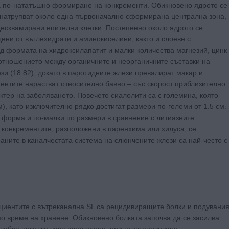
за по-нататъшно формиране на конкременти. Обикновено ядрото се
е натрупват около една първоначално сформирана централна зона,
десквамирани епителни клетки. Постепенно около ядрото се
дени от въглехидрати и аминокиселини, както и слоеве с
д формата на хидроксилапатит и малки количества магнезий, цинк
ъотношението между органичните и неорганичните съставки на
зи (18:82), докато в паротидните жлези превалират макар и
ментите нарастват относително бавно – със скорост приблизително
ктер на заболяването. Повечето сиалолити са с големина, която
), като изключително рядко достигат размери по-големи от 1.5 см.
 форма и по-малки по размери в сравнение с литиазните
конкрементите, разположени в паренхима или хилуса, се
ните в каналчестата система на слюнчените жлези са най-често с
циентите с вътреканална SL са рецидивиращите болки и подувани
по време на хранене. Обикновено болката започва да се засилва