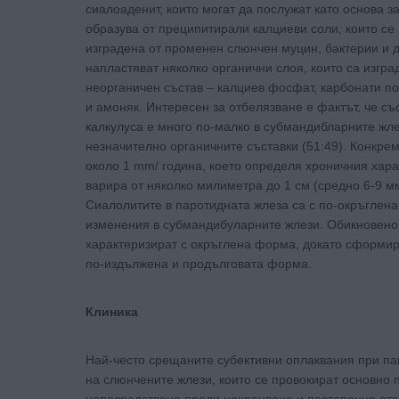
сиалоаденит, които могат да послужат като основа 
образува от преципитирали калциеви соли, които с
изградена от променен слюнчен муцин, бактерии и 
напластяват няколко органични слоя, които са изгра
неорганичен състав – калциев фосфат, карбонати по
и амоняк. Интересен за отбелязване е фактът, че с
калкулуса е много по-малко в субмандибларните жле
незначително органичните съставки (51:49). Конкре
около 1 mm/ година, което определя хроничния хара
варира от няколко милиметра до 1 см (средно 6-9 мм
Сиалолитите в паротидната жлеза са с по-окръглена
изменения в субмандибуларните жлези. Обикновено 
характеризират с окръглена форма, докато сформира
по-издължена и продълговата форма.
Клиника
Най-често срещаните субективни оплаквания при па
на слюнчените жлези, които се провокират основно 