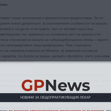
тика
твуват някои анатомични и физиологични предпоставки. За по-
арните жлези допринасят: а) анатомичните особености на канала
tensen) е по-дълъг и по-широк, част от неговия ход е във
авитационен ток, ширината на основната част на канала е по-
ични стеснения на канала на субмандибуларната жлеза – едното
угото непосредствено пред орифициума. Тези структурни
о на слюнката в канала на Wharton, в) химичния състав на
 характер, по-богата на муцин, калций и фосфати, което улеснява
ните слюнчени жлези.
GP
News
 литиазни структури в слюнчените жлези с различни фактори на
на водата, повишено калциево съдържание на храните и др., което
гични проучвания в световен мащаб. През последните години в
тепен на корелация между съдържанието на калций и магнезий във
НОВИНИ ЗА ОБЩОПРАКТИКУВАЩИЯ ЛЕКАР
зи региони, което по-скоро определя ролята на химическия състав
иологичен фактор. Това заключение е в подкрепа на концепцията з
на е хипотеза за ролята на цигарения дим, като потенциален
 може
да виждате специализирано медицинско съдържание
, тр