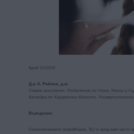
Брой 12/2016
Д-р А. Райнов, д.м.
Главен асистент, Отделениe по Ушни, Носни и Гъ
Катедра по Хирургични болести, Университетска 
Въведение
Сиалолитиазата (sialolithiasis, SL) е сред най-чест