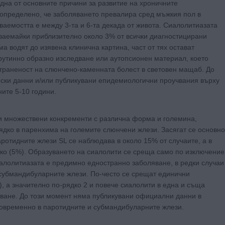
една от основните причини за развитие на хроничните
определено, че заболяването превалира сред мъжкия пол в
ваемостта е между 3-та и 6-та декада от живота. Сиалолитиазата
, заемайки приблизително около 3% от всички диагностицирани
а водят до изявена клинична картина, част от тях остават
рутинно образно изследване или аутопсионен материал, което
траненост на слюнчено-каменната болест в световен мащаб. До
ски данни и/или публикувани епидемиологични проучвания върху
ите 5-10 години.
ли множествени конкременти с различна форма и големина,
ядко в паренхима на големите слюнчени жлези. Засягат се основно
ротидните жлези SL се наблюдава в около 15% от случаите, а в
ко (5%). Образуването на сиалолити се среща само по изключение
иалолитиазата е предимно едностранно заболяване, в редки случаи
 субмандибуларните жлези. По-често се срещат единични
, а значително по-рядко 2 и повече сиалолити в една и съща
яване. До този момент няма публикувани официални данни в
новременно в паротидните и субмандибуларните жлези.