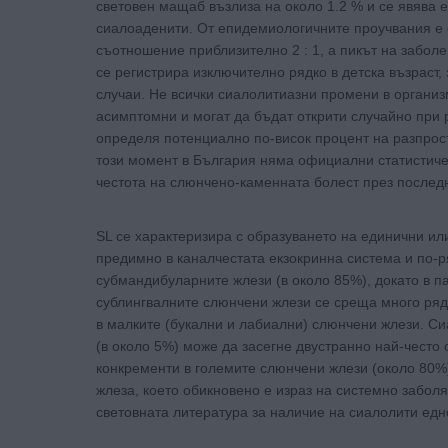
световен мащаб възлиза на около 1.2 % и се явява 
сиалоаденити. От епидемиологичните проучвания е 
съотношение приблизително 2 : 1, а пикът на заболе
се регистрира изключително рядко в детска възраст
случаи. Не всички сиалолитиазни промени в организм
асимптомни и могат да бъдат открити случайно при 
определя потенциално по-висок процент на разпрос
този момент в България няма официални статистиче
честота на слюнчено-каменната болест през последн
SL се характеризира с образуването на единични и
предимно в каналчестата екзокринна система и по-р
субмандибуларните жлези (в около 85%), докато в па
сублингвалните слюнчени жлези се среща много ряд
в малките (букални и лабиални) слюнчени жлези. С
(в около 5%) може да засегне двустранно най-често
конкременти в големите слюнчени жлези (около 80%)
жлеза, което обикновено е израз на системно забол
световната литература за наличие на сиалолити ед