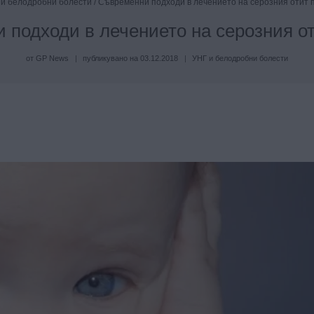
 и белодробни болести
/
Съвременни подходи в лечението на серозния отит 
 подходи в лечението на серозния от
от
GP News
публикувано на
03.12.2018
УНГ и белодробни болести