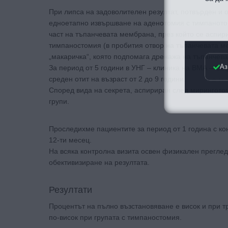
При липса на задоволителен резултат, потвърден и
едноетапно извършване на аденотомия с тимпанотом
част на тъпанчевата мембрана, през който се аспир
тимпаностомия (в пробития отвор на тъпанчевата ме
„макаричка“, която подпомага дренажа на тъпанчева
Аз
За период от 5 години в УНГ – клиника на ВМА – Со
среден отит на възраст от 2 до 9 години.
Според вида на секрета, аспириран след мирингото
групи.
Проследихме пациентите за период от 1 година с кон
12-ти месец.
На всяка контролна визита освен физикален прегле
обективизиране на резултата.
Резултати
Процентът на пълно възстановяване е висок и при т
по-висок при групата с тимпаностомия.