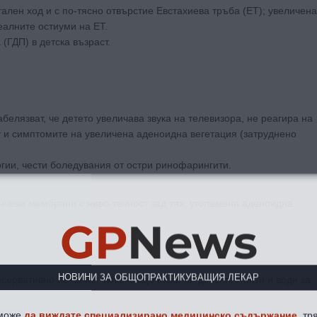
тален ход и с по-тясно отвърстие Евстахиева тръба (ЕТ); увеличена
алните остиуми на ЕТ.
(ГДП) в детска възраст.
белязват, че детето увеличава звука на телевизора, не реагира на
ат и симптомите на увеличена аденоидна вегетация (затруднено
гии, чести боледувания от остри ринофарингити.
нчеви мембрани с ниво-течност зад тях, уголемена аденоидна
GP
News
НОВИНИ ЗА ОБЩОПРАКТИКУВАЩИЯ ЛЕКАР
нсервативно лечение, включващо назални деконгестанти и води за
 може
да виждате специализирано медицинско съдържание
, тр