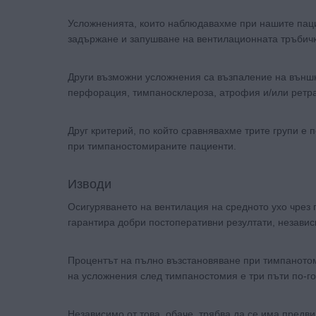
Усложненията, които наблюдавахмe при нашите паци
задържане и запушване на вентилационната тръбичк
Други възможни усложнения са възпаление на външн
перфорация, тимпаносклероза, атрофия и/или ретра
Друг критерий, по който сравнявахме трите групи е 
при тимпаностомираните пациенти.
Изводи
Осигуряването на вентилация на средното ухо чрез
гарантира добри постоперативни резултати, независ
Процентът на пълно възстановяване при тимпанотом
на усложнения след тимпаностомия е три пъти по-г
Независимо от това, обаче, трябва да се има предвид