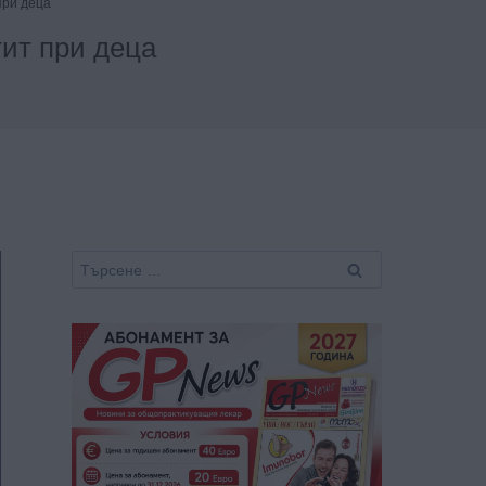
при деца
ит при деца
Търсене
за: