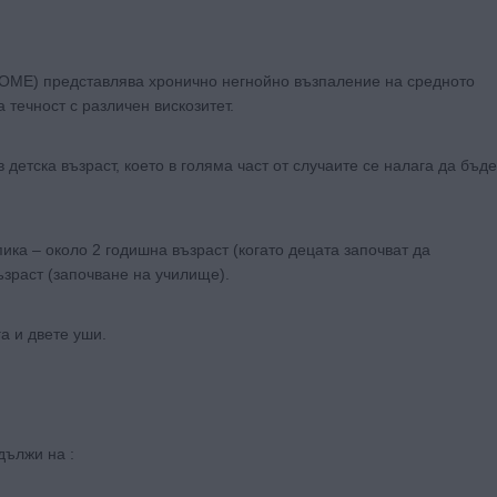
n – OME) представлява хронично негнойно възпаление на средното
а течност с различен вискозитет.
детска възраст, което в голяма част от случаите се налага да бъде
пика – около 2 годишна възраст (когато децата започват да
ъзраст (започване на училище).
а и двете уши.
дължи на :