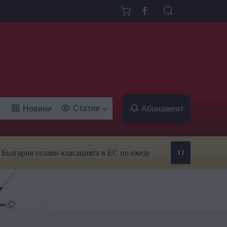
Статии
Новини
Абонамент
ия оглави класацията в ЕС по ежедневна употреба на тютюн