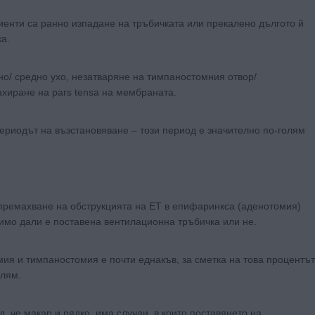
енти са ранно изпадане на тръбичката или прекалено дългото й
а.
о/ средно ухо, незатваряне на тимпаностомния отвор/
хиране на pars tensa на мембраната.
периодът на възстановяване – този период е значително по-голям
 премахване на обструкцията на ЕТ в епифаринкса (аденотомия)
имо дали е поставена вентилационна тръбичка или не.
ия и тимпаностомия е почти еднакъв, за сметка на това процентът
олям.
, че макар и рядко, има случаи, в които поставянето на