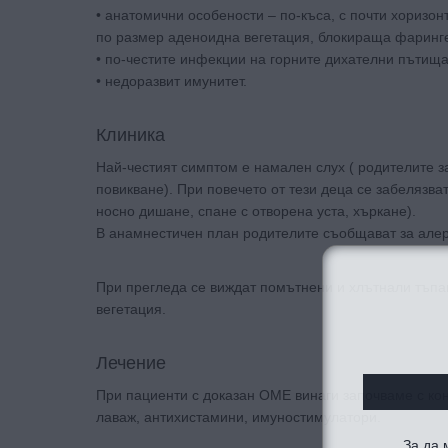
• анатомични особености – по-къса, с почти хоризон
по размер аденоидна вегетация, блокираща фаринге
• по-честите инфекции на горните дихателни пътища 
• недоразвит имунитет.
Клиника
Най-честият симптом е намален слух ( родителите за
повикване). При повечето от тези деца се забелязв
носно дишане, спане с отворена уста, хъркане).
В анамнестичен план родителите съобщават за алер
При прегледа се виждат помътнени и хлътнали тъпа
вегетация.
Лечение
При пациенти с доказан ОМЕ винаги започваме с ко
лаваж, антихистамини, имуностимулатори.
За да