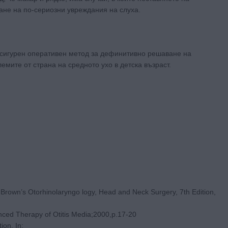
ане на по-сериозни увреждания на слуха.
 сигурен оперативен метод за дефинитивно решаване на
мите от страна на средното ухо в детска възраст.
-Brown’s Otorhinolaryngo logy, Head and Neck Surgery, 7th Edition,
anced Therapy of Otitis Media;2000,p.17-20
ion. In: