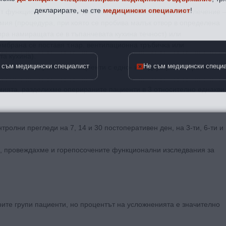
декларирате, че сте
медицински специалист
!
 от функционалните изследвания, предлагаме оперативно лечение 
ия (процедура, при която се пробива малък отвор в определена
ира намиращата се в тъпанчевата кухина течност) или
мбрана се поставя т.нар. вентилационна тръбичка или
та кухина).
 съм медицински специалист
Не съм медицински специ
фия са оперирани 364 пациенти с едно- или двустранен хроничен
мията, разделихме оперираните пациенти в 3 относително еднакви
тролни прегледи на 7, 14 и 30 постоперативен ден, на 3-ти, 6-ти и
д, провеждахме и горепосочените функционални изследвания за
рите групи пациенти, но процентът на усложненията е значително