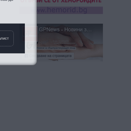
–
алист