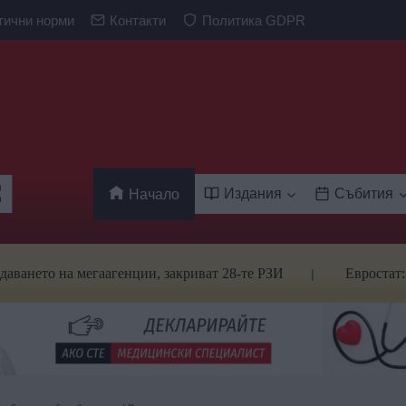
тични норми
Контакти
Политика GDPR
Издания
Събития
Начало
 на мегаагенции, закриват 28-те РЗИ
Евростат: Българ