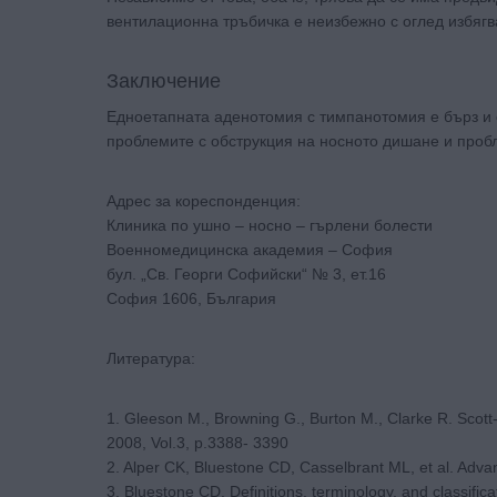
вентилационна тръбичка е неизбежно с оглед избягв
Заключение
Едноетапната аденотомия с тимпанотомия е бърз и
проблемите с обструкция на носното дишане и пробле
Адрес за кореспонденция:
Клиника по ушно – носно – гърлени болести
Военномедицинска академия – София
бул. „Св. Георги Софийски“ № 3, ет.16
София 1606, България
Литература:
1. Gleeson М., Browning G., Burton M., Clarke R. Scott
2008, Vol.3, p.3388- 3390
2. Alper CK, Bluestone CD, Casselbrant ML, et al. Adv
3. Bluestone CD. Definitions, terminology, and classificat