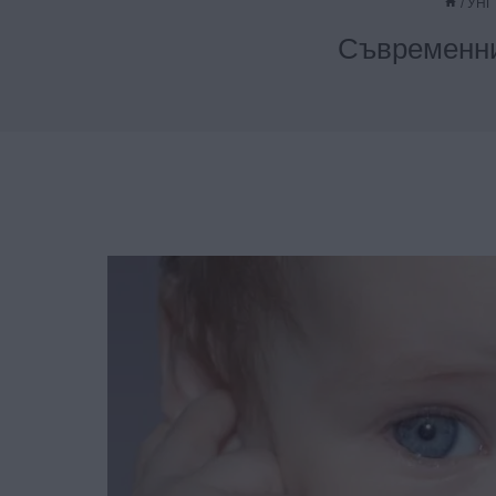
/
УНГ
Съвременни