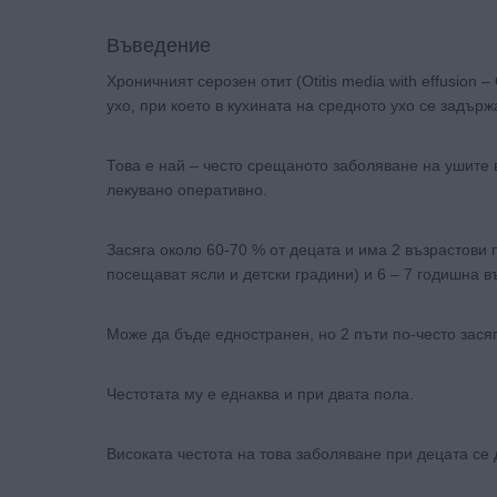
Въведение
Хроничният серозен отит (Otitis media with effusio
ухо, при което в кухината на средното ухо се задърж
Това е най – често срещаното заболяване на ушите в 
лекувано оперативно.
Засяга около 60-70 % от децата и има 2 възрастови 
посещават ясли и детски градини) и 6 – 7 годишна в
Може да бъде едностранен, но 2 пъти по-често засяг
Честотата му е еднаква и при двата пола.
Високата честота на това заболяване при децата се 