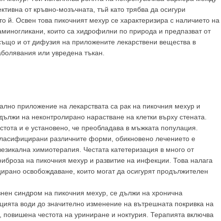
ктивна от кръвно-мозъчната, тъй като трябва да осигури
о й. Освен това пикочният мехур се характеризира с наличието на
аминогликани, които са хидрофилни по природа и предпазват от
 също и от дифузия на приложените лекарствени вещества в
аболявания или увредена тъкан.
кално приложение на лекарствата са рак на пикочния мехур и
 дължи на неконтролирано нарастване на клетки върху стената.
естота и е установено, че преобладава в мъжката популация.
т класифицирани различните форми, обикновено лечението е
GP
News
езикална химиотерапия. Честата катетеризация в много от
иброза на пикочния мехур и развитие на инфекции. Това налага
ирано освобождаване, които могат да осигурят продължителен
НОВИНИ ЗА ОБЩОПРАКТИКУВАЩИЯ ЛЕКАР
нен синдром на пикочния мехур, се дължи на хронична
ията води до значително изменение на вътрешната покривка на
 може
да виждате специализирано медицинско съдържание
, тр
, повишена честота на уриниране и ноктурия. Терапията включва