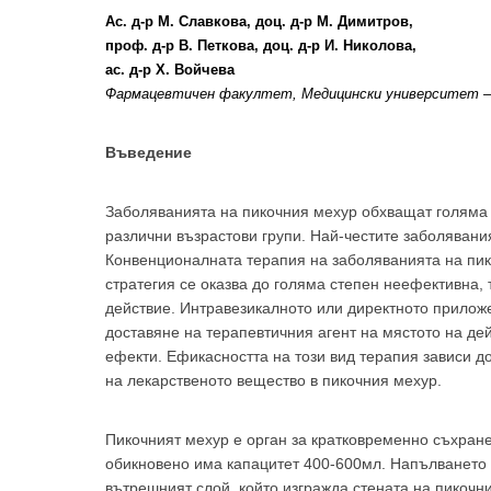
Ас. д-р М. Славкова, доц. д-р М. Димитров,
проф. д-р В. Петкова, доц. д-р И. Николова,
ас. д-р Х. Войчева
Фармацевтичен факултет, Медицински университет 
Въведение
Заболяванията на пикочния мехур обхващат голяма 
различни възрастови групи. Най-честите заболявани
Конвенционалната терапия на заболяванията на пик
стратегия се оказва до голяма степен неефективна, 
действие. Интравезикалното или директното прилож
доставяне на терапевтичния агент на мястото на д
ефекти. Ефикасността на този вид терапия зависи д
на лекарственото вещество в пикочния мехур.
Пикочният мехур е орган за кратковременно съхран
обикновено има капацитет 400-600мл. Напълването м
вътрешният слой, който изгражда стената на пикоч