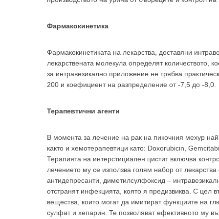
Фармакокинетика
Фармакокинетиката на лекарства, доставяни интраве
лекарствената молекула определят количеството, к
за интравезикално приложение не трябва практическ
200 и коефициент на разпределение от -7,5 до -8,0.
Терапевтични агенти
В момента за лечение на рак на пикочния мехур най
както и хемотерапевтици като: Doxorubicin, Gemcitabin
Терапията на интерстициален цистит включва контр
лечението му се използва голям набор от лекарства 
антидепресанти, диметилсулфоксид – интравезикалн
отстранят инфекцията, която я предизвиква. С цел 
вещества, които могат да имитират функциите на гл
сулфат и хепарин. Те позволяват ефективното му въ