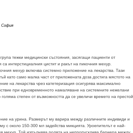
– София
група тежки медицински състояния, засягащи пациенти от
я са интерстициалния цистит и ракът на пикочния мехур.
очния мехур включва системно приложение на лекарства. Тази
тъй като само малка част от приложената доза достига мястото на
ение на лекарства чрез катетеризация осигурява максимално
ействие при едновременното намаляване на системните нежелани
о голяма степен от възможността да се увеличи времето на престой
ение на урина. Размерът му варира между различните индивиди и
у с около 150-300 мл задейства микцията. Уроепителът е най-
ния мехур. Той изпълнява ролята на непропусклива бариера между