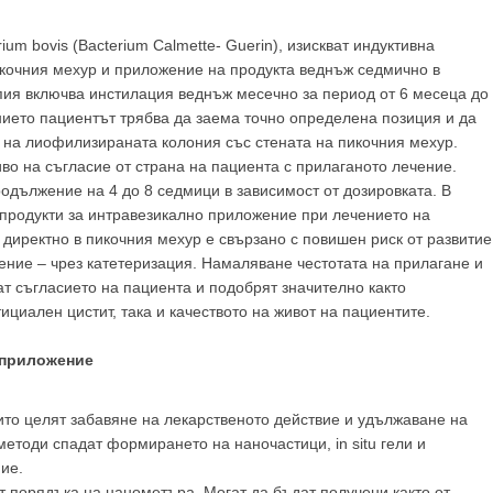
m bovis (Bacterium Calmette- Guerin), изискват индуктивна
икочния мехур и приложение на продукта веднъж седмично в
ия включва инстилация веднъж месечно за период от 6 месеца до
нието пациентът трябва да заема точно определена позиция и да
кт на лиофилизираната колония със стената на пикочния мехур.
во на съгласие от страна на пациента с прилаганото лечение.
родължение на 4 до 8 седмици в зависимост от дозировката. В
продукти за интравезикално приложение при лечението на
 директно в пикочния мехур е свързано с повишен риск от развитие
ние – чрез катетеризация. Намаляване честотата на прилагане и
т съгласието на пациента и подобрят значително както
циален цистит, така и качеството на живот на пациентите.
 приложение
ито целят забавяне на лекарственото действие и удължаване на
методи спадат формирането на наночастици, in situ гели и
ие.
т порядъка на нанометъра. Могат да бъдат получени както от