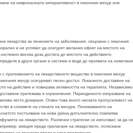
кане на невроналната хиперактивност в пикочния мехур или
декларирате, че сте
медицински специалист
!
 съм медицински специалист
Не съм медицински специ
ни лекарства за лечението на заболявания, свързани с пикочния
рорално и не успяват да осигурят желания ефект на мястото на
истемно висока доза достига до мястото на действието.
пределя в други органи и системи и води до проявата на нежелани
о с приложението на лекарственото вещество в пикочния мехур
икочния мехур осигуряват лесен достъп. Локалното доставяне на
ото на действие и повишава активността на терапията. Независимо
 доставяне притежава и ограничения. Периодичното изпразване на
зисква често дозиране. Освен това много ниската пропускливост на
ство в слоевете на стената на мехура. Понижаването на
ъснатото постъпване на нова урина допълнително повлиява
узията на лекарството. Различни стратегии се използват, за да се
апример: микция преди прилагане на лекарството, потискане
 приема на течности преди и след приложение.