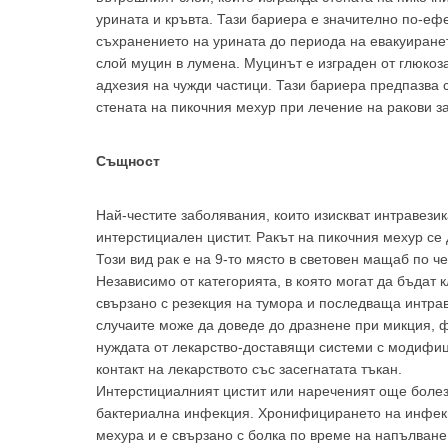
урината и кръвта. Тази бариера е значително по-ефе
съхранението на урината до периода на евакуиранет
слой муцин в лумена. Муцинът е изграден от глюкоз
адхезия на чужди частици. Тази бариера предпазва
стената на пикочния мехур при лечение на ракови з
Същност
Най-честите заболявания, които изискват интравези
интерстициален цистит. Ракът на пикочния мехур се
Този вид рак е на 9-то място в световен мащаб по ч
Независимо от категорията, в която могат да бъда
свързано с резекция на тумора и последваща интрав
случаите може да доведе до дразнене при микция, ф
нуждата от лекарство-доставящи системи с модифиц
контакт на лекарството със засегнатата тъкан.
Интерстициалният цистит или нареченият още болез
бактериална инфекция. Хронифицирането на инфекц
За да
мехура и е свързано с болка по време на напълване