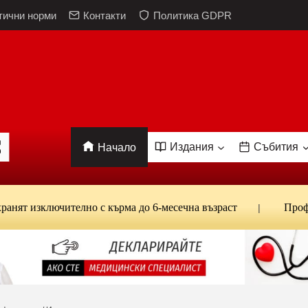
тични норми
Контакти
Политика GDPR
Издания
Събития
Начало
лючително с кърма до 6-месечна възраст
Проф. Кантард