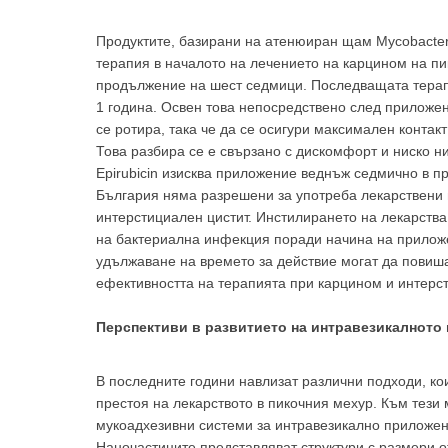
Продуктите, базирани на атенюиран щам Mycobacteriu
терапия в началото на лечението на карцином на п
продължение на шест седмици. Последващата терап
1 година. Освен това непосредствено след приложе
се ротира, така че да се осигури максимален конта
Това разбира се е свързано с дискомфорт и ниско ни
Epirubicin изисква приложение веднъж седмично в п
България няма разрешени за употреба лекарствени 
интерстициален цистит. Инстилирането на лекарства
на бактериална инфекция поради начина на приложе
удължаване на времето за действие могат да повиша
ефективността на терапията при карцином и интерсти
Перспективи в развитието на интравезикалното
В последните години навлизат различни подходи, ко
престоя на лекарството в пикочния мехур. Към тези 
мукоадхезивни системи за интравезикално приложен
Наночастиците представляват структури с размери о