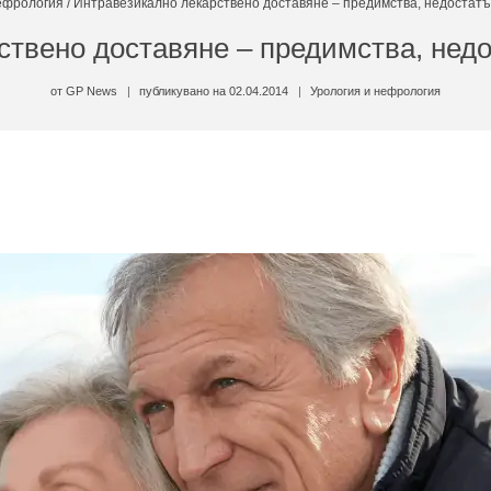
ефрология
/
Интравезикално лекарствено доставяне – предимства, недостатъ
ствено доставяне – предимства, недо
от
GP News
публикувано на
02.04.2014
Урология и нефрология