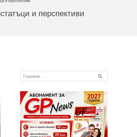
ци и перспективи
статъци и перспективи
Търсене
за: