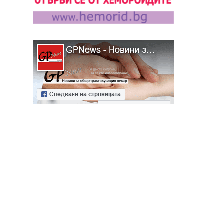
алист