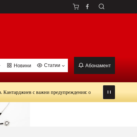
Статии
Новини
Абонамент
жиев с важни предупреждения: от вируси и ухапвания от комари