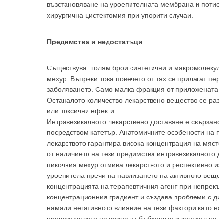
възстановяване на уроепителната мембрана и потис
хирургична цистектомия при упорити случаи.
Предимства и недостатъци
Аз
Съществуват голям брой синтетични и макромолекул
мехур. Въпреки това повечето от тях се прилагат пе
заболяването. Само малка фракция от приложената с
Останалото количество лекарствено вещество се раз
или токсични ефекти.
Интравезикалното лекарствено доставяне е свързан
посредством катетър. Анатомичните особености на п
лекарството гарантира висока концентрация на мяст
от наличието на тези предимства интравезикалното
пикочния мехур отмива лекарството и респективно и
уроепитела пречи на навлизането на активното веще
концентрацията на терапевтичния агент при непрек
концентрационния градиент и създава проблеми с диф
намали негативното влияние на тези фактори като н
производството на урина от бъбреците и контрол на