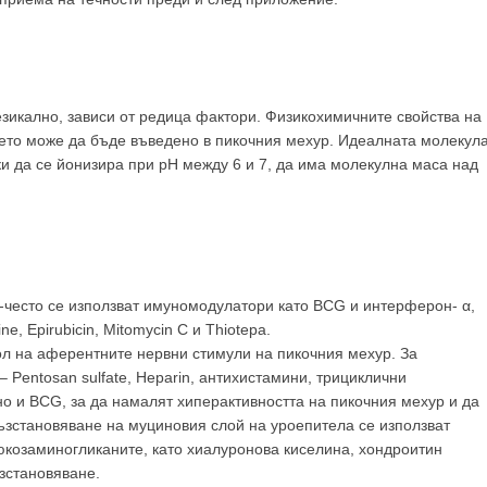
зикално, зависи от редица фактори. Физикохимичните свойства на
оето може да бъде въведено в пикочния мехур. Идеалната молекул
и да се йонизира при рН между 6 и 7, да има молекулна маса над
-често се използват имуномодулатори като BCG и интерферон- α,
e, Epirubicin, Mitomycin C и Thiotepa.
ол на аферентните нервни стимули на пикочния мехур. За
– Pentosan sulfate, Heparin, антихистамини, трициклични
о и BCG, за да намалят хиперактивността на пикочния мехур и да
възстановяване на муциновия слой на уроепитела се използват
юкозаминогликаните, като хиалуронова киселина, хондроитин
зстановяване.