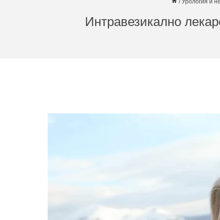
/
Урология и н
Интравезикално лекар