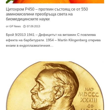
Цитохром Р450 – протеин състоящ се от 550
аминокиселини преобръща света на
биомедицинските науки
от
GP News
07.09.2013
Брой 9/2013 1941 – Дефицитът на витамин С повлиява
ефекта на барбитурати. 1954 – Martin Klingenberg открива
ензим в ендоплазматичния…