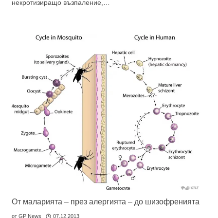
некротизиращо възпаление,…
От маларията – през алергията – до шизофренията
от
GP News
07.12.2013