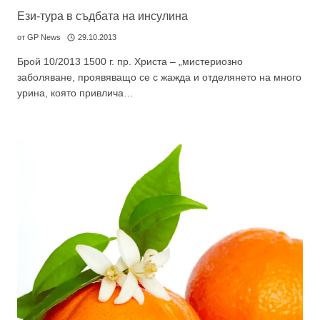
Ези-тура в съдбата на инсулина
Не съм медицински специалист
от
GP News
29.10.2013
Брой 10/2013 1500 г. пр. Христа – „мистериозно
заболяване, проявяващо се с жажда и отделянето на много
урина, която привлича…