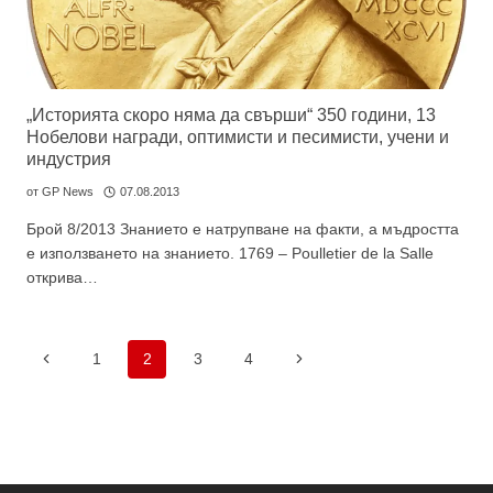
„Историята скоро няма да свърши“ 350 години, 13
Нобелови награди, оптимисти и песимисти, учени и
индустрия
от
GP News
07.08.2013
Брой 8/2013 Знанието е натрупване на факти, а мъдростта
е използването на знанието. 1769 – Poulletier de la Salle
открива…
Навигация
Предишна
Следваща
1
2
3
4
на
страница
страница
страницата