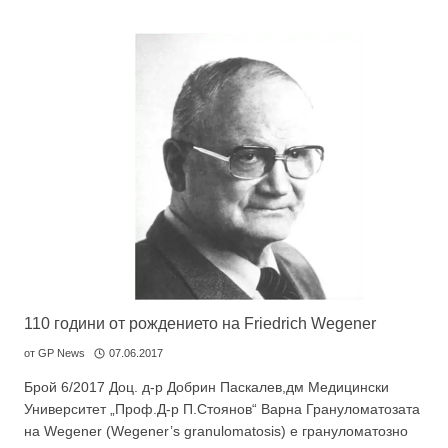
110 години от рождението на Friedrich Wegener
от
GP News
07.06.2017
Брой 6/2017 Доц. д-р Добрин Паскалев,дм Медицински
Университет „Проф.Д-р П.Стоянов“ Варна Грануломатозата
на Wegener (Wegener’s granulomatosis) е грануломатозно