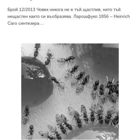
Брой 12/2013 Човек никога не е тъй щастлив, нито тъй
нещастен както си въобразява. Ларошфуко 1856 – Heinrich
Caro синтезира…
GP
News
НОВИНИ ЗА ОБЩОПРАКТИКУВАЩИЯ ЛЕКАР
За да може
да виждате специализирано медицинско
съдържание
, трябва да декларирате, че сте
медицински
специалист
!
Аз съм медицински специалист