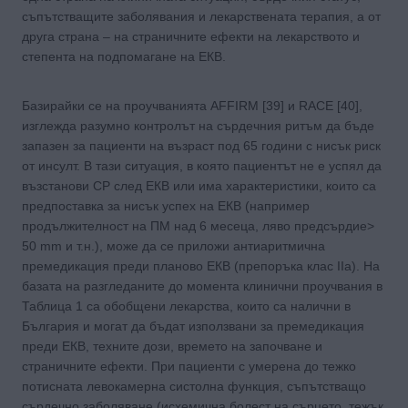
съпътстващите заболявания и лекарствената терапия, а от
друга страна – на страничните ефекти на лекарството и
степента на подпомагане на ЕКВ.
Базирайки се на проучванията AFFIRM [39] и RACE [40],
изглежда разумно контролът на сърдечния ритъм да бъде
запазен за пациенти на възраст под 65 години с нисък риск
от инсулт. В тази ситуация, в която пациентът не е успял да
възстанови СР след ЕКВ или има характеристики, които са
предпоставка за нисък успех на ЕКВ (например
продължителност на ПМ над 6 месеца, ляво предсърдие>
50 mm и т.н.), може да се приложи антиаритмична
премедикация преди планово ЕКВ (препоръка клас IIa). На
базата на разгледаните до момента клинични проучвания в
Таблица 1 са обобщени лекарства, които са налични в
България и могат да бъдат използвани за премедикация
преди ЕКВ, техните дози, времето на започване и
страничните ефекти. При пациенти с умерена до тежко
потисната левокамерна систолна функция, съпътстващо
сърдечно заболяване (исхемична болест на сърцето, тежък