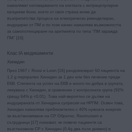
намаляват натоварването на клетката с интрацелуларни
калциеви йони, което от своя страна може да
възпрепятства процеса на електрическо ремоделиран,
индуциран от ПМ и по този начин намалява възможността
за самопотенциране на аритмията по типа “ПМ заражда
ПМ” [15].
Клас IA медикаменти
Хинидин
През 1967 г. Rossi и Lown [16] рандомизират 50 пациента на
1,2 g перорален Хинидин за 1 ден или без лечение преди
ЕКВ. Степента на успех на ЕКВ е много по-добра в групата,
лекувана с Хинидин, в сравнение с контролната група (92%
срещу 64% р <0,01). Това най-вероятно се дължи на
индуцираната от Хинидина супресия на НРПМ. Освен това,
Хинидин намалява приблизително с 40% нужната енергия
за възстановяване на СР. Обратно, Rasmussen и
сътрудници [17] показват, че повече пациенти са
възстановили СР с Хинидин (0,4g два пъти дневно) в