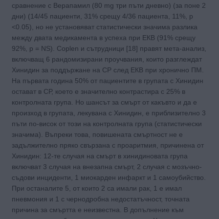
сравнение с Верапамил (80 mg три пъти дневно) (за поне 2
дни) (14/45 пациенти, 31% срещу 4/36 пациента, 11%, р
<0.05), но не установяват статистически значима разлика
между двата медикамента в успеха при ЕКВ (91% срещу
92%, p = NS). Coplen и сътрудници [18] правят мета-анализ,
включващ 6 рандомизирани проучвания, които разглеждат
Хинидин за поддържане на СР след ЕКВ при хронично ПМ.
На първата година 50% от пациентите в групата с Хинидин
остават в СР, което е значителнo контрастира с 25% в
контролната група. Но шансът за смърт от какъвто и да е
произход в групата, лекувана с Хинидин, е приблизително 3
пъти по-висок от този на контролната група (статистически
значима). Въпреки това, повишената смъртност не е
задължително пряко свързана с проаритмия, причинена от
Хинидин: 12-те случая на смърт в хинидиновата група
включват 3 случая на внезапна смърт, 2 случая с мозъчно-
съдови инциденти, 1 миокарден инфаркт и 1 самоубийство.
При останалите 5, от които 2 са имали рак, 1 е имал
пневмония и 1 с чернодробна недостатъчност, точната
причина за смъртта е неизвестна. В допълнение към