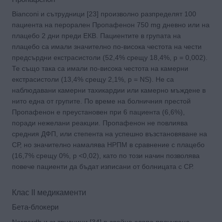
Bianconi и сътрудници [23] произволно разпределят 100
пациента на перорален Пропафенон 750 mg дневно или на
плацебо 2 дни преди ЕКВ. Пациентите в групата на
плацебо са имали значително по-висока честота на чести
предсърдни екстрасистоли (52,4% срещу 18,4%, p = 0,002).
Те също така са имали по-висока честота на камерни
екстрасистоли (13,4% срещу 2,1%, p = NS). Не са
наблюдавани камерни тахикардии или камерно мъждене в
нито една от групите. По време на болничния престой
Пропафенон е преустановен при 6 пациента (6,6%),
поради нежелани реакции. Пропафенон не повлиява
средния ДФП, или степента на успешно възстановяване на
СР, но значително намалява НРПМ в сравнение с плацебо
(16,7% срещу 0%, p <0,02), като по този начин позволява
повече пациенти да бъдат изписани от болницата с СР.
Клас II медикаменти
Бета-блокери
Nergardh и сътрудници [34] в двойно сляпо проучване