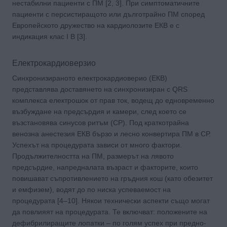
нестабилни пациенти с ПМ [2, 3]. При симптоматичните
пациенти с персистиращото или дълготрайно ПМ според
Европейското дружество на кардиолозите ЕКВ е с
индикация клас I B [3].
Електрокардиоверзио
Синхронизираното електрокардиоверио (ЕКВ)
представлява доставянето на синхронизиран с QRS
комплекса електрошок от прав ток, водещ до едновременно
възбуждане на предсърдия и камери, след което се
възстановява синусов ритъм (СР). Под краткотрайна
венозна анестезия ЕКВ бързо и лесно конвертира ПМ в СР.
Успехът на процедурата зависи от много фактори.
Продължителността на ПМ, размерът на лявото
предсърдие, напредналата възраст и факторите, които
повишават съпротивлението на гръдния кош (като обезитет
и емфизем), водят до по ниска успеваемост на
процедурата [4–10]. Някои технически аспекти също могат
да повлияят на процедурата. Те включват: положените на
дефибрилиращите лопатки – по голям успех при предно-