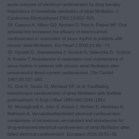
acute outcome of electrical cardioversion by drug therapy:
Importance of immediate reinitiation of atrial fibrillation. J
Cardiovasc Electrophysiol 2002;13:822–825.
29. Capucci A, Villani GQ, Aschieri D, Rosi A, Piepoli MF. Oral
amiodarone increases the efficacy of direct-current
cardioversion in restoration of sinus rhythm in patients with
chronic atrial fibrillation. Eur Heart J 2000;21:66– 73.
30. Opolski G, Stanislawska J, Gorecki A, Swiecicka G, Torbicki
A, Kraska T: Amiodarone in restoration and maintenance of
sinus rhythm in patients with chronic atrial fibrillation after
unsuccessful direct-current cardioversion. Clin Cardiol
1997;20:337–340.
31. Oral H, Souza JJ, Michaud GF, et al: Facilitating
transthoracic cardioversion of atrial fibrillation with ibutilide
pretreatment. N Engl J Med 1999;340:1849–1854.
32. Mussigbrodt A, John S, Kosiuk J, Richter S, Hindricks G,
Bollmann A. Vernakalantfacilitated electrical cardioversion:
comparison of intravenous vernakalant and amiodarone for
drug-enhanced electrical cardioversion of atrial fibrillation after
failed electrical cardioversion. Europace 2016;18:51–56.