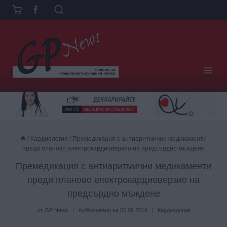
Към
съдържанието
/
Кардиология
/
Премедикация с антиаритмични медикaменти
преди планово електрoкардиоверзио на предсърдно мъждене
Премедикация с антиаритмични медикaменти
преди планово електрoкардиоверзио на
предсърдно мъждене
от
GP News
публикувано на
05.06.2019
Кардиология