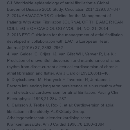
CJ. Worldwide epidemiology of atrial fibrillation:a Global
Burden of Disease 2010 Study. Circulation 2014;129:837–847.
2. 2014 AHA/ACC/HRS Guideline for the Management of
Patients With Atrial Fibrillation JOURNAL OF TH E AME R ICAN
COL L EG E OF CARDIOL OGY VOL. 64, NO. 21, 2014
3. 2016 ESC Guidelines for the management of atrial fibrillation
developed in collaboration with EACTS European Heart
Journal (2016) 37, 2893–2962
4. Van Gelder IC, Crijns HJ, Van Gilst WH, Verwer R, Lie KI:
Prediction of uneventful rdioversion and maintenance of sinus
rhythm from direct-current electrical cardioversion of chronic
atrial fibrillation and flutter. Am J Cardiol 1991;68:41–46.
5. Duytschaever M, Haerynck F, Tavernier R, Jordaens L:
Factors influencing long term persistence of sinus rhythm after
a first electrical cardioversion for atrial fibrillation. Pacing Clin
Electrophysiol 1998;21:284–287.
6. Carlsson J, Tebbe U, Rox J, et al: Cardioversion of atrial
fibrillation in the elderly. ALKKStudy Group.
Arbeitsgemeinschaft leitender kardiologischer
Krankenhausärzte. Am J Cardiol 1996;78:1380–1384.