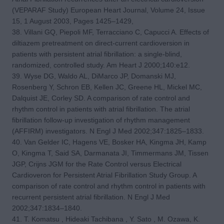
(VEPARAF Study) European Heart Journal, Volume 24, Issue
15, 1 August 2003, Pages 1425–1429,
38. Villani GQ, Piepoli MF, Terracciano C, Capucci A. Effects of
diltiazem pretreatment on direct-current cardioversion in
patients with persistent atrial fibrillation: a single-blind,
randomized, controlled study. Am Heart J 2000;140:e12.
39. Wyse DG, Waldo AL, DiMarco JP, Domanski MJ,
Rosenberg Y, Schron EB, Kellen JC, Greene HL, Mickel MC,
Dalquist JE, Corley SD. A comparison of rate control and
rhythm control in patients with atrial fibrillation. The atrial
fibrillation follow-up investigation of rhythm management
(AFFIRM) investigators. N Engl J Med 2002;347:1825–1833.
40. Van Gelder IC, Hagens VE, Bosker HA, Kingma JH, Kamp
O, Kingma T, Said SA, Darmanata JI, Timmermans JM, Tissen
JGP, Crijns JGM for the Rate Control versus Electrical
Cardioveron for Persistent Atrial Fibrillation Study Group. A
comparison of rate control and rhythm control in patients with
recurrent persistent atrial fibrillation. N Engl J Med
2002;347:1834–1840.
41. T. Komatsu , Hideaki Tachibana , Y. Sato , M. Ozawa, K.