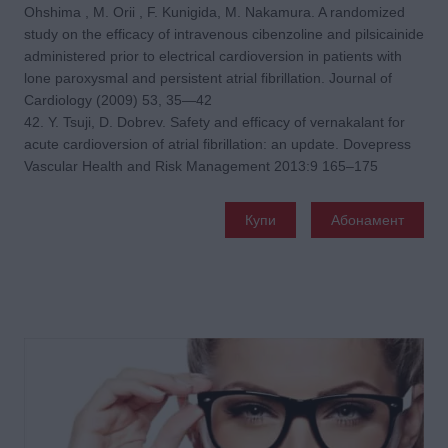
Ohshima , M. Orii , F. Kunigida, M. Nakamura. A randomized
study on the efficacy of intravenous cibenzoline and pilsicainide
administered prior to electrical cardioversion in patients with
lone paroxysmal and persistent atrial fibrillation. Journal of
Cardiology (2009) 53, 35—42
42. Y. Tsuji, D. Dobrev. Safety and efficacy of vernakalant for
acute cardioversion of atrial fibrillation: an update. Dovepress
Vascular Health and Risk Management 2013:9 165–175
Купи
Абонамент