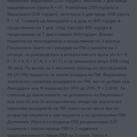
перорален Верапамил (240 mg/ден), започнат 3 дни преди
кардиоверсия (група А + V); Флекайнид (200 mg/ден) и
Верапамил (240 mg/ден), започнати 3 дни преди ЕКВ (група
F + V). Схемата на Амиодарон е в доза от 600 mg/ден в
продължение на 7 дни, след това при 400 mg/ден в
продължение на 7 дни и накрая 200 mg/ден. Всички
пациенти са проследявани в продължение на 3 месеца.
Пациентите, които са с рецидив на ПМ в рамките на 3
месеца, са разпределени в алтернативната група (A / A + V,
F / F + V, A + V / A, F + V / F) и са преминали второ ЕКВ след
48 часа. По време на 3-месечния период на проследяване
89 (27,5%) пациента са имали рецидив на ПМ. Верапамил
значително намалява рецидивите на ПМ, ако се добави към
Амиодарон или Флекаинид (от 35% до 20%, Р = 0,004). Те
стигнали до заключението, че добавянето на Верапамил
към клас IC или III антиаритмично лекарство значително
намалява рецидивите на ПМ, които са по-чести при по-
възрастни пациенти и при пациенти с по-дълготрайно ПМ.
Дилтиазем Villani и сътрудници [38] рандомизират 120
пациента с персистиращо ПМ (> 2 седмична
продължителност) преди ЕКВ на 3 групи: Група А