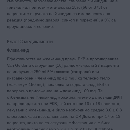
смъртността, заболеваемостта, свързана с Хинидин, не е
тривиална: при този мета-анализ 18% (66 от 373) от
пациентите в групата на Хинидин са имали нежелана
реакция (предимно диария, синкоп и пирексия), а 9% са
преустановили лечение.
Клас IC медикаменти
Флекаинид
Ефективността на Флекаинид преди ЕКВ е противоречива.
Van Gelder и сътрудници [16] рандомизирали 27 пациенти
на инфузия с 250 ml 5% глюкоза (контрола) или
интравенозен Флекаинид при 2 mg / kg телесно тегло
(максимум 150 mg), последвани веднага след ЕКВ от
перорално приложение на Флекаинид 100 mg. Те
отбелязват, че Флекаинид може значително да повиши ДФП
на предсърдията при ЕКВ, тъй като при 16 от 18 пациента,
лекувани с Флекаинид, е било необходимо средно 3.6 ± 0.8
електрошока за възстановяване на СР. Докато при 17 от 19
пациента, които не са лекувани с Флекаинид е е било
необходими средно само 2.7 ± 1.2 (p < 0.05). Kirchhof и