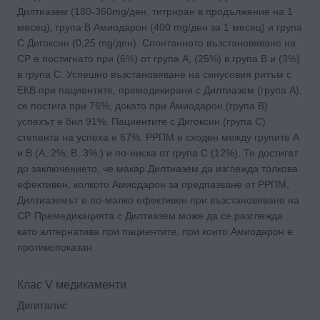
Дилтиазем (180-360mg/ден, титриран в продължение на 1
месец), група В Амиодарон (400 mg/ден за 1 месец) и група
С Дигоксин (0,25 mg/ден). Спонтанното възстановяване на
СР е постигнато при (6%) от група А, (25%) в група В и (3%)
в група С. Успешно възстановяване на синусовия ритъм с
ЕКВ при пациентите, премедикирани с Дилтиазем (група А),
се постига при 76%, докато при Амиодарон (група В)
успехът е бил 91%. Пациентите с Дигоксин (група С)
степента на успеха е 67%. РРПМ е сходен между групите А
и В (А, 2%; В, 3%;) и по-ниска от група С (12%). Те достигат
до заключението, че макар Дилтиазем да изглежда толкова
ефективен, колкото Амиодарон за предпазване от РРПМ,
Дилтиаземът е по-малко ефективен при възстановяване на
СР. Премедикацията с Дилтиазем може да се разглежда
като алтернатива при пациентите, при които Амиодарон е
противопоказан.
Клас V медикаменти
Дигиталис