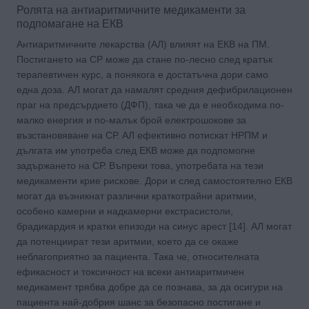
Ролята на антиаритмичните медикаменти за
подпомагане на ЕКВ
Антиаритмичните лекарства (АЛ) влияят на ЕКВ на ПМ.
Постигането на СР може да стане по-лесно след кратък
терапевтичен курс, а понякога е достатъчна дори само
една доза. АЛ могат да намалят средния дефибрилационен
праг на предсърдието (ДФП), така че да е необходима по-
малко енергия и по-малък брой електрошокове за
възстановяване на СР. АЛ ефективно потискат НРПМ и
дългата им употреба след ЕКВ може да подпомогне
задържането на СР. Въпреки това, употребата на тези
медикаменти крие рискове. Дори и след самостоятелно ЕКВ
могат да възникнат различни краткотрайни аритмии,
особено камерни и надкамерни екстрасистоли,
брадикардия и кратки епизоди на синус арест [14]. АЛ могат
да потенциират тези аритмии, което да се окаже
неблагоприятно за пациента. Така че, относителната
ефикасност и токсичност на всеки антиаритмичен
медикамент трябва добре да се познава, за да осигури на
пациента най-добрия шанс за безопасно постигане и