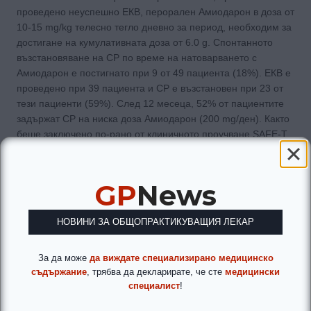
проведено неуспешно ЕКВ, перорален Амиодарон в доза от
10-15 mg/kg телесно тегло дневно за период, необходим за
достигане на кумулативната доза от 6.0 g. Спонтанното
възстановяване на СР по време на натоварването с
Амиодарон е постигнато при 9 от 49 пациента (18%). ЕКВ е
проведено при 39 пациента и СР е възстановен при 23 от
тези пациенти (59%). След 12 месеца, 52% от пациентите
задържат СР на ниска доза Амиодарон (200 mg/ден). Както
беше заключено по-рано от клиничното проучване SAFE-T,
пероралният Амиодарон улеснява ЕКВ и е по-добра
стратегия от Соталола.
GP
News
Клас IV медикаменти
Верапамил
НОВИНИ ЗА ОБЩОПРАКТИКУВАЩИЯ ЛЕКАР
Daoud и сътрудници [35] премедикират 19 пациента с
Верапамил (10 mg инфузия в продължение на 5 до 10
За да може
да виждате специализирано медицинско
съдържание
, трябва да декларирате, че сте
медицински
минути) след три последователни неуспешни електрошока
специалист
!
от ЕКВ. Девет (41%) от 19 пациента са без рецидив след
повторно ЕКВ (р <0,001 срещу Верапамил). Те заключават,