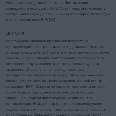
Няма клинични доказателства, че Дигиталисовите
медикаменти подпомагат ЕКВ. Освен това, дигоксиновата
интоксикация може да повиши риска от камерни тахикардии
и фибрилации след ЕКВ [33].
Дискусия
Многобройни клинични проучвания показват, че
премедикацията с антиаритмични медикаменти може да
повиши успеха на ЕКВ. Повечето от тези проучвания, обаче
са малки и не са плацебо контролирани, съставени са от
хетерогенни групи пациенти, което ги прави трудни за
сравнение. Става ясно, че премедикацията с
антиаритмични медикаменти преди ЕКВ е свързана с по-
висока успеваемост, по-малко рецидиви, а някой агенти
намаляват ДФП. Въпреки че някои от тези агенти имат по-
голям успех от други, не е възможно да се направи
унифициран подход при избора на медикамент за
премедикация. Най-добрата стратегия е индивидуалният
подход към всеки пациент. Това трябва да се основава от
една страна на клиничната ситуация, сърдечния статус,