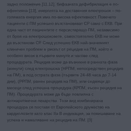
задно положение [11,12], бифазната дефибрилация е по-
ефективна [13], енергията на доставения електрошок – по-
голямата енергия има по-висока ефективност. Повечето
пациенти с ПМ успешно възстановяват СР само с ЕКВ. При
една част от пациентите с персистиращо ПМ, независимо
от броя на електрошоковете, самостоятелно ЕКВ не може
да възстанови СР. След успешно ЕКВ най-значимият
клиничен проблем е рискът от рецидив на ПМ, който е
особено висок в първите минути и часове след
процедурата. Рецидив може да възникне в ранната фаза
(минути) след електрошока (НРПМ, непосредствен рецидив
на ПМ), в под острата фаза (първите 24-48 часа до 7-14
дни), (РРПМ, ранен рецидив на ПМ), или седмици до
месеци след успешна процедура (КРПМ, късен рецидив на
ПМ). Процедурата може да бъде повлияна с
антиаритмични лекарства. Този вид комбинирана
процедура се поставя от Европейското дружество на
кардиолозите като клас IIa B индикaция, за повишаване на
успеха и намаляване на рецидив на ПМ. [3]