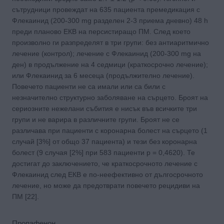
сътрудници провеждат на 635 пациента премедикация с
Флекаинид (200-300 mg разделен 2-3 приема дневно) 48 h
преди планово ЕКВ на персистиращо ПМ. След което
произволно ги разпределят в три групи: без антиаритмично
лечение (контрол); лечение с Флекаинид (200-300 mg на
ден) в продължение на 4 седмици (краткосрочно лечение);
или Флекаинид за 6 месеца (продължително лечение).
Повечето пациенти не са имали или са били с
незначително структурно заболяване на сърцето. Броят на
сериозните нежелани събития е нисък във всичките три
групи и не варира в различните групи. Броят не се
различава при пациенти с коронарна болест на сърцето (1
случай [3%] от общо 37 пациента) и тези без коронарна
болест (9 случая [2%] при 583 пациенти p = 0,4620). Те
достигат до заключението, че краткосрочното лечение с
Флекаинид след ЕКВ е по-неефективно от дългосрочното
лечение, но може да предотврати повечето рецидиви на
ПМ [22].
Пропафенон