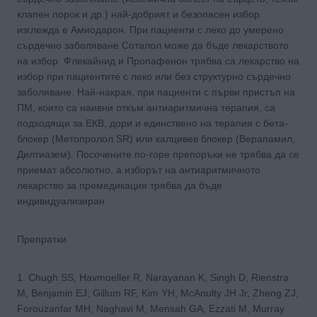
клапен порок и др.) най-добрият и безопасен избор
изглежда е Амиодарон. При пациенти с леко до умерено
сърдечно заболяване Соталол може да бъде лекарството
на избор. Флекайнид и Пропафенон трябва са лекарство на
избор при пациентите с леко или без структурно сърдечно
заболяване. Най-накрая, при пациенти с първи пристъп на
ПМ, които са наивни откъм антиаритмична терапия, са
подходящи за ЕКВ, дори и единствено на терапия с бета-
блокер (Метопролол SR) или калцивев блокер (Верапамил,
Дилтиазем). Посочените по-горе препоръки не трябва да се
приемат абсолютно, а изборът на антиаритмичното
лекарство за премедикация трябва да бъде
индивидуализиран.
Препратки
1. Chugh SS, Havmoeller R, Narayanan K, Singh D, Rienstra
M, Benjamin EJ, Gillum RF, Kim YH, McAnulty JH Jr, Zheng ZJ,
Forouzanfar MH, Naghavi M, Mensah GA, Ezzati M, Murray