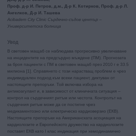
Проф. д-р И. Петров, д.м., Д-р К. Котирков, Проф. д-р Л.
Ангелков, Д-р И. Ташева
Acibadem City Clinic Сърдечно-съдов център –
Университетска болница
Увод
В световен мащаб се наблюдава прогресивно увеличаване
на инцидентите на предсърдно мъждене (ПМ). Прогнозата
за броя пациенти с ПМ в световен мащаб през 2010 г е 33.5
милиона [1]. Справянето с този нарастващ проблем е чрез
индивидуален подход към всеки пациент, диктуван от
настоящите препоръки. Той включва избора на
антикоагулант и, в зависимост от клиничната ситуация –
контрол на сърдечният ритъм или честота. Контролът на
сърдечния ритъм може да се постигне чрез
медикаментозно или електрическо кардиоверзио (ЕКВ).
Настоящите препоръки на Американската асоциация на
кардиолозите и Европейското дружество на кардиолозите
поставят ЕКВ като I клас индикация при хемодинамично