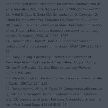
and hand-held paddle electrodes for external cardioversion of
atrial fibrillation (MOBIPAPA). Eur Heart J 2005;26:1292–1297.
13. Mittal S, Ayati S, Stein KM, Schwartzman D, Cavlovich D,
Tchou PJ, Markowitz SM, Slotwiner DJ, Scheiner MA, Lerman
BB. Transthoracic cardioversion of atrial fibrillation: comparison
of rectilinear biphasic versus damped sine wave monophasic
shocks. Circulation 2000;101:1282–1287.
14. Rabbino MD, Likoff W, Dreifus LS. Complications and
limitations of direct current countershock. JAMA 1964;190:417–
20.
15. Ruey J. Sung. Facilitating Electrical Cardioversion of
Persistant Atrial Fibrillation by Antiarrhythmic Drugs: Update on
Clinical Trial Results. Cardiac Electrophysiology Review
2003;7:300–303
16. Rossi M, Lown B. The use of quinidine in cardioversion. Am
J Cardiol 1967;17:234–238.
17. Rasmussen K, Wang H, Fausa D. Comparative efficiency of
quinidine and verapamil in the maintenance of sinus rhythm
after DC conversion of atrial fibrillation. A controlled clinical trial.
Acta Med Scand Suppl 1981;645:23–28.