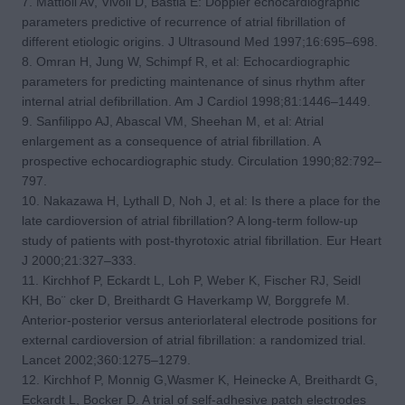
7. Mattioli AV, Vivoli D, Bastia E: Doppler echocardiographic
parameters predictive of recurrence of atrial fibrillation of
different etiologic origins. J Ultrasound Med 1997;16:695–698.
8. Omran H, Jung W, Schimpf R, et al: Echocardiographic
parameters for predicting maintenance of sinus rhythm after
internal atrial defibrillation. Am J Cardiol 1998;81:1446–1449.
9. Sanfilippo AJ, Abascal VM, Sheehan M, et al: Atrial
enlargement as a consequence of atrial fibrillation. A
prospective echocardiographic study. Circulation 1990;82:792–
797.
10. Nakazawa H, Lythall D, Noh J, et al: Is there a place for the
late cardioversion of atrial fibrillation? A long-term follow-up
study of patients with post-thyrotoxic atrial fibrillation. Eur Heart
J 2000;21:327–333.
11. Kirchhof P, Eckardt L, Loh P, Weber K, Fischer RJ, Seidl
KH, Bo¨ cker D, Breithardt G Haverkamp W, Borggrefe M.
Anterior-posterior versus anteriorlateral electrode positions for
external cardioversion of atrial fibrillation: a randomized trial.
Lancet 2002;360:1275–1279.
12. Kirchhof P, Monnig G,Wasmer K, Heinecke A, Breithardt G,
Eckardt L, Bocker D. A trial of self-adhesive patch electrodes