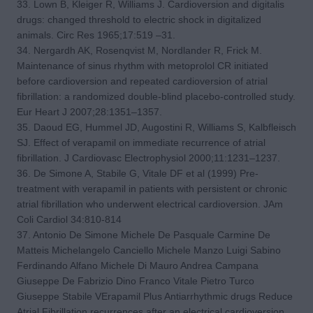
33. Lown B, Kleiger R, Williams J. Cardioversion and digitalis
drugs: changed threshold to electric shock in digitalized
animals. Circ Res 1965;17:519 –31.
34. Nergardh AK, Rosenqvist M, Nordlander R, Frick M.
Maintenance of sinus rhythm with metoprolol CR initiated
before cardioversion and repeated cardioversion of atrial
fibrillation: a randomized double-blind placebo-controlled study.
Eur Heart J 2007;28:1351–1357.
35. Daoud EG, Hummel JD, Augostini R, Williams S, Kalbfleisch
SJ. Effect of verapamil on immediate recurrence of atrial
fibrillation. J Cardiovasc Electrophysiol 2000;11:1231–1237.
36. De Simone A, Stabile G, Vitale DF et al (1999) Pre-
treatment with verapamil in patients with persistent or chronic
atrial fibrillation who underwent electrical cardioversion. JAm
Coli Cardiol 34:810-814
37. Antonio De Simone Michele De Pasquale Carmine De
Matteis Michelangelo Canciello Michele Manzo Luigi Sabino
Ferdinando Alfano Michele Di Mauro Andrea Campana
Giuseppe De Fabrizio Dino Franco Vitale Pietro Turco
Giuseppe Stabile VErapamil Plus Antiarrhythmic drugs Reduce
Atrial Fibrillation recurrences after an electrical cardioversion