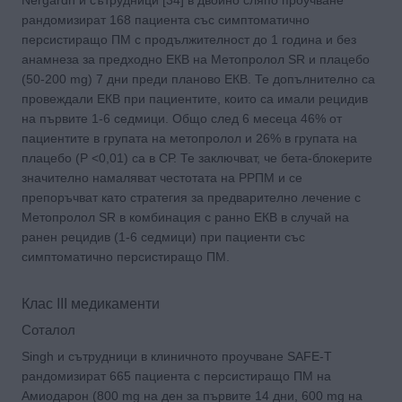
рандомизират 168 пациента със симптоматично
персистиращо ПМ с продължителност до 1 година и без
анамнеза за предходно ЕКВ на Метопролол SR и плацебо
(50-200 mg) 7 дни преди планово ЕКВ. Те допълнително са
провеждали ЕКВ при пациентите, които са имали рецидив
на първите 1-6 седмици. Общо след 6 месеца 46% от
пациентите в групата на метопролол и 26% в групата на
плацебо (P <0,01) са в СР. Те заключват, че бета-блокерите
значително намаляват честотата на РРПМ и се
препоръчват като стратегия за предварително лечение с
Метопролол SR в комбинация с ранно ЕКВ в случай на
ранен рецидив (1-6 седмици) при пациенти със
симптоматично персистиращо ПМ.
Клас III медикаменти
Соталол
Singh и сътрудници в клиничното проучване SAFE-T
рандомизират 665 пациента с персистиращо ПМ на
Амиодарон (800 mg на ден за първите 14 дни, 600 mg на