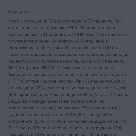
Амиодарон
Noord и сътрудници [28] са изследвали 27 пациента, при
които е проведено неуспешно ЕКВ: 16 пациента след
неуспешен шок и 11 пациента с НРПМ. Всички 27 пациента
получават перорален Амиодарон (600 mg / ден) в
продължение на 4 седмици. Възстановяване на СР по
време на натоварване с Амиодарон се наблюдава при един
пациент (6%) от групата на неуспешния шок и 5 пациента
(46%) от групата НРПМ. Те заключават, че терапия с
Амиодарон повишава успеха при ЕКВ повече при пациенти
с НРПМ, от тези с шоков неуспех. При 31 пациента Capucci
и сътрудници [29] демонстират, че Амиодарон в ниска доза
(400 mg/ден за един месец преди и 200 mg/ден за 2 месеца
след ЕКВ) може да предизвика фармакологично
възстановяване на синусов ритъм в 25% от пациентите,
подобрява ефективността на ЕКВ (88% срещу 65% в
контролната група, р <0.05) и намалява рецидивите на ПМ
(32% срещу 52% за 2 месеца). Opolski и сътрудници [30]
назначават на 49 пациента с хронично ПМ, при които е