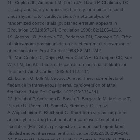
18. Coplen SE, Antman EM, Berlin JA, Hewitt P, Chalmers TC:
Efficacy and safety of quinidine therapy for maintenance of
sinus rhythm after cardioversion. A meta-analysis of
randomized control trials [published erratum appears in
Circulation 1991;83:714]. Circulation 1990; 82:1106–1116.
19. Jacobs LO, Andrews TC, Pederson DN, Donovan DJ. Effect
of intravenous procainamide on direct-current cardioversion of
atrial fibrillation. Am J Cardiol 1998;82:241–242.
20. Van Gelder IC, Crijns HJ, Van Gilst WH, DeLangen CD, Van
Wijk LM, Lie KI: Effects of flecainide on the atrial defibrillation
threshold. Am J Cardiol 1989;63:112–114.
21. Boriani G, Biffi M, Capucci A, et al: Favorable effects of
flecainide in transvenous internal cardioversion of atrial
fibrillation. J Am Coll Cardiol 1999;33:333–341.
22. Kirchhof P, Andresen D, Bosch R, Borggrefe M, Meinertz T,
Parade U, Ravens U, Samol A, Steinbeck G, Treszl
A,Wegscheider K, Breithardt G. Short-term versus long-term
antiarrhythmic drug treatment after cardioversion of atrial
fibrillation (Flec-SL): a prospective, randomised, open-label,
blinded endpoint assessment trial. Lancet 2012;380:238–246.
23. Bianconi L, Mennuni M, Lukic V, Castro A, Chieffi M. Effect