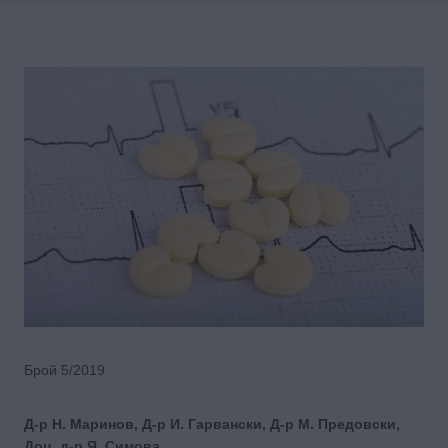
Брой 5/2019
Д-р Н. Маринов, Д-р И. Гарвански, Д-р М. Предовски,
Доц. д-р Я. Симова,