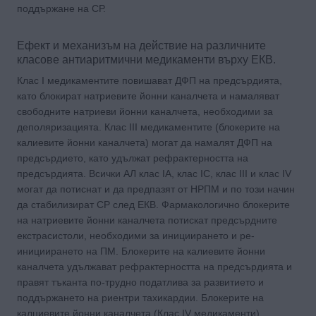
поддържане на СР.
Ефект и механизъм на действие на различните
класове антиаритмични медикаменти върху ЕКВ.
Клас I медикаментите повишават ДФП на предсърдията,
като блокират натриевите йонни каналчета и намаляват
свободните натриеви йонни каналчета, необходими за
деполяризацията. Клас III медикаментите (блокерите на
калиевите йонни каналчета) могат да намалят ДФП на
предсърдието, като удължат рефрактерността на
предсърдията. Всички АЛ клас IA, клас IC, клас III и клас IV
могат да потиснат и да предпазят от НРПМ и по този начин
да стабилизират СР след ЕКВ. Фармакологично блокерите
на натриевите йонни каналчета потискат предсърдните
екстрасистоли, необходими за инициирането и ре-
инициирането на ПМ. Блокерите на калиевите йонни
каналчета удължават рефрактерността на предсърдията и
правят тъканта по-трудно податлива за развитието и
поддържането на риентри тахикардии. Блокерите на
калциевите йонни каналчета (Клас IV медикаменти)