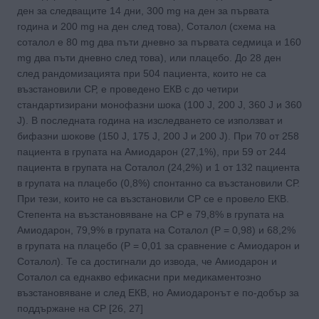
ден за следващите 14 дни, 300 mg на ден за първата
година и 200 mg на ден след това), Соталол (схема на
соталол е 80 mg два пъти дневно за първата седмица и 160
mg два пъти дневно след това), или плацебо. До 28 ден
след рандомизацията при 504 пациента, които не са
възстановили СР, е проведено ЕКВ с до четири
стандартизирани монофазни шока (100 J, 200 J, 360 J и 360
J). В последната година на изследването се използват и
бифазни шокове (150 J, 175 J, 200 J и 200 J). При 70 от 258
пациента в групата на Амиодарон (27,1%), при 59 от 244
пациента в групата на Соталол (24,2%) и 1 от 132 пациента
в групата на плацебо (0,8%) спонтанно са възстановили СР.
При тези, които не са възстановили СР се е провело ЕКВ.
Степента на възстановяване на СР е 79,8% в групата на
Амиодарон, 79,9% в групата на Соталол (Р = 0,98) и 68,2%
в групата на плацебо (Р = 0,01 за сравнение с Амиодарон и
Соталол). Те са достигнали до извода, че Амиодарон и
Соталол са еднакво ефикасни при медикаментозно
възстановяване и след ЕКВ, но Амиодаронът е по-добър за
поддържане на СР [26, 27]