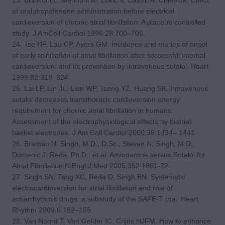
of oral propafenone administration before electrical
cardioversion of chronic atrial fibrillation: A placebo controlled
study. J AmColl Cardiol 1996;28:700–706.
24. Tse HF, Lau CP, Ayers GM. Incidence and modes of onset
of early reinitiation of atrial fibrillation after successful internal
cardioversion, and its prevention by intravenous sotalol. Heart
1999;82:319–324.
25. Lai LP, Lin JL, Lien WP, Tseng YZ, Huang SK. Intravenous
sotalol decreases transthoracic cardioversion energy
requirement for chornic atrial fibrillation in humans:
Assessment of the electrophysiological effects by biatrial
basket electrodes. J Am Coll Cardiol 2000;35:1434– 1441.
26. Bramah N. Singh, M.D., D.Sc., Steven N. Singh, M.D.,
Domenic J. Reda, Ph.D., et al. Amiodarone versus Sotalol for
Atrial Fibrillation N Engl J Med 2005;352:1861-72.
27. Singh SN, Tang XC, Reda D, Singh BN. Systematic
electrocardioversion for atrial fibrillation and role of
antiarrhythmic drugs: a substudy of the SAFE-T trial. Heart
Rhythm 2009;6:152–155.
28. Van Noord T, Van Gelder IC, Crijns HJFM. How to enhance