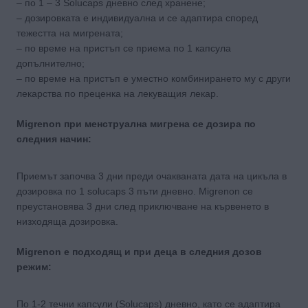
– по 1 – 3 Solucaps дневно след хранене;
– дозировката е индивидуална и се адаптира според
тежестта на мигрената;
– по време на пристъп се приема по 1 капсула
допълнително;
– по време на пристъп е уместно комбинирането му с други
лекарства по преценка на лекуващия лекар.
Migrenon при менструална мигрена се дозира по
следния начин:
Приемът започва 3 дни преди очакваната дата на цикъла в
дозировка по 1 solucaps 3 пъти дневно. Migrenon се
преустановява 3 дни след приключване на кървенето в
низходяща дозировка.
Migrenon е подходящ и при деца в следния дозов
режим:
По 1-2 течни капсули (Solucaps) дневно, като се адаптира