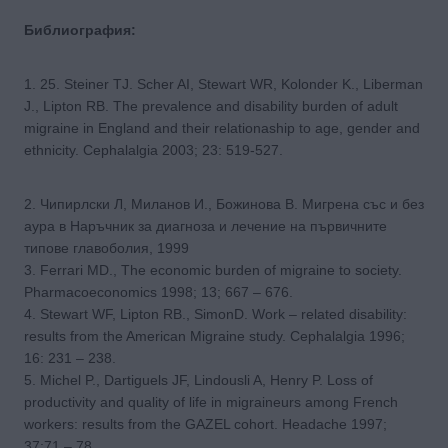
Библиография:
1. 25. Steiner TJ. Scher AI, Stewart WR, Kolonder K., Liberman
J., Lipton RB. The prevalence and disability burden of adult
migraine in England and their relationaship to age, gender and
ethnicity. Cephalalgia 2003; 23: 519-527.
2. Чипирлски Л, Миланов И., Божинова В. Мигрена със и без
аура в Наръчник за диагноза и лечение на първичните
типове главоболия, 1999
3. Ferrari MD., The economic burden of migraine to society.
Pharmacoeconomics 1998; 13; 667 – 676.
4. Stewart WF, Lipton RB., SimonD. Work – related disability:
results from the American Migraine study. Cephalalgia 1996;
16: 231 – 238.
5. Michel P., Dartiguels JF, Lindousli A, Henry P. Loss of
productivity and quality of life in migraineurs among French
workers: results from the GAZEL cohort. Headache 1997;
37:71 – 78.