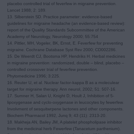
placebo controlled trial of feverfew in migraine prevention.
Lancet 1988; 2: 189.
13. Silberstein SD. Practice parameter: evidence-based
guidelines for migraine headache (an evidence-based review):
report of the Quality Standards Subcommittee of the American
Academy of Neurology, Neurology 2000; 55:754
14. Pittler, MH, Vogeler, BK, Ernst, E. Feverfew for preventing
migraine. Cochrane Database Syst Rev 2000; CD002286.
15. De Weerdt CJ, Bootsma HP, Hendriks H. Herbal medicines
in migraine prevention: randomized, double – blind, placebo –
controlled crossover trial of feverfew prevention.
Phytomedicine 1996; 3:225.
16. Reuter U, et al. Nuclear factor-kappa B as a moleculear
target for migraine therapy. Ann neurol, 2002; 51: 507-16.
17. Sumner H, Salan U, Knight D, Hoult J, Inhibition of 5-
lipoxygenase and cyclo-oxygenase in leucocytes by fewerfew.
Involvment of sesquitwrpene lactones and other components.
Biochem Pharmacol 1992, Junq 9; 43 (11): 2313-20.
18. Makheja AN, Bailey JM, A platelet phospholipase inhibitor
from the medicinal herb Fewerfew (Tanacetum parthenium).