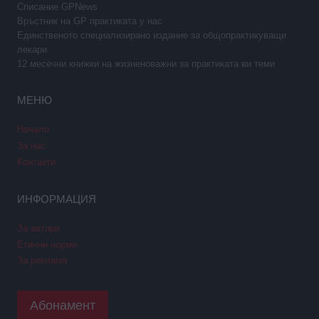
Списание GPNews
Връстник на GP практиката у нас
Единственото специализирано издание за общопрактикуващи
лекари
12 месечни книжки на жизненоважни за практиката ви теми
МЕНЮ
Начало
За нас
Контакти
ИНФОРМАЦИЯ
За автори
Етични норми
За реклама
Абонамент