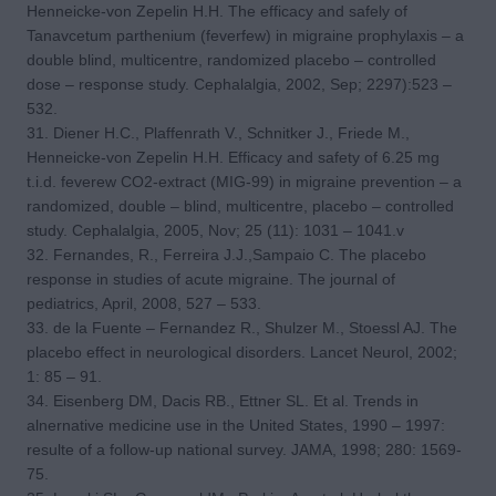
Henneicke-von Zepelin H.H. The efficacy and safely of
Tanavcetum parthenium (feverfew) in migraine prophylaxis – a
double blind, multicentre, randomized placebo – controlled
dose – response study. Cephalalgia, 2002, Sep; 2297):523 –
532.
31. Diener H.C., Plaffenrath V., Schnitker J., Friede M.,
Henneicke-von Zepelin H.H. Efficacy and safety of 6.25 mg
t.i.d. feverew CO2-extract (MIG-99) in migraine prevention – a
randomized, double – blind, multicentre, placebo – controlled
study. Cephalalgia, 2005, Nov; 25 (11): 1031 – 1041.v
32. Fernandes, R., Ferreira J.J.,Sampaio C. The placebo
response in studies of acute migraine. The journal of
pediatrics, April, 2008, 527 – 533.
33. de la Fuente – Fernandez R., Shulzer M., Stoessl AJ. The
placebo effect in neurological disorders. Lancet Neurol, 2002;
1: 85 – 91.
34. Eisenberg DM, Dacis RB., Ettner SL. Et al. Trends in
alnernative medicine use in the United States, 1990 – 1997:
resulte of a follow-up national survey. JAMA, 1998; 280: 1569-
75.