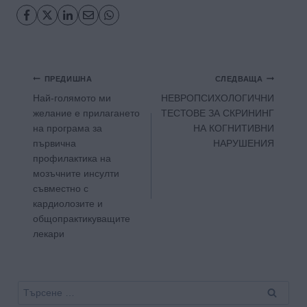
Навигация
ПРЕДИШНА
СЛЕДВАЩА
Най-голямото ми
НЕВРОПСИХОЛОГИЧНИ
желание е прилагането
ТЕСТОВЕ ЗА СКРИНИНГ
на програма за
НА КОГНИТИВНИ
първична
НАРУШЕНИЯ
профилактика на
мозъчните инсулти
съвместно с
кардиолозите и
общопрактикуващите
лекари
Търсене
за: