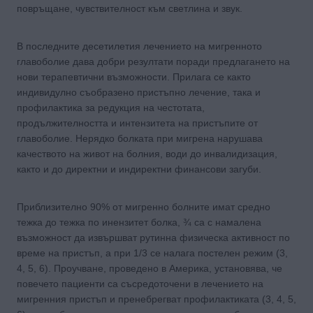
повръщане, чувствителност към светлина и звук.
В последните десетилетия лечението на мигренното
главоболие дава добри резултати поради предлагането на
нови терапевтични възможности. Прилага се както
индивидулно съобразено пристъпно лечение, така и
профилактика за редукция на честотата,
продължителността и интензитета на пристъпите от
главоболие. Нерядко болката при мигрена нарушава
качеството на живот на болния, води до инвалидизация,
както и до директни и индиректни финансови загуби.
Приблизително 90% от мигренно болните имат средно
тежка до тежка по инензитет болка, ¾ са с намалена
възможност да извършват рутинна физическа активност по
време на пристъп, а при 1/3 се налага постелен режим (3,
4, 5, 6). Проучване, проведено в Америка, установява, че
повечето пациенти са съсредоточени в лечението на
мигренния пристъп и пренебрегват профилактиката (3, 4, 5,