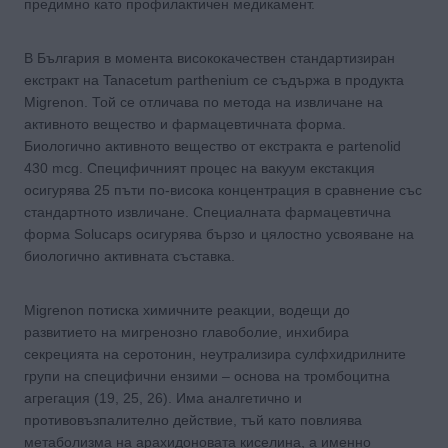
предимно като профилактичен медикамент.
В България в момента висококачествен стандартизиран
екстракт на Tanacetum parthenium се съдържа в продукта
Migrenon. Той се отличава по метода на извличане на
активното вещество и фармацевтичната форма.
Биологично активното вещество от екстракта е partenolid
430 mcg. Специфичният процес на вакуум екстакция
осигурява 25 пъти по-висока концентрация в сравнение със
стандартното извличане. Специалната фармацевтична
форма Solucaps осигурява бързо и цялостно усвояване на
биологично активната съставка.
Migrenon потиска химичните реакции, водещи до
развитието на мигренозно главоболие, инхибира
секрецията на серотонин, неутрализира сулфхидрилните
групи на специфични ензими – основа на тромбоцитна
агрегация (19, 25, 26). Има аналгетично и
противовъзпалително действие, тъй като повлиява
метаболизма на арахидоновата киселина, а именно