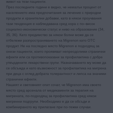
живот на тези пациенти.
През последните години е видно, че немалък процент от
населението има предпочитания за лечение с природни
продукти и хранителни добавки, като в някои проучвания
тази тенденция е наблюдавана сред хора с по–висок
социално-икономически статус и ниво на образование (34,
35, 36). Като предимство за някои болни може да се
отбележи разпространяването на Migrenon като ОТС
продукт. Не на последно място Migrenon e подходящ за
онези пациенти, които проявяват непреодолими странични
ефекти или са противопоказани за профилактика с добре
утвърдените лекарствени групи. Назначаването му може да
се обсъжда и като възможност за профилактика на мигрена
при деца с оглед добрата толерантност и липса на значими
странични ефекти.
Нашият и световният опит сочат, че Migrenon има своето
място сред арсенала от медикаменти за терапия на
мигрената, по-подходящ за профилактика сред някои
мигренни подгрупи. Необходимо е да се обсъди и
комбинираното му прилагане при по-тежки случаи.