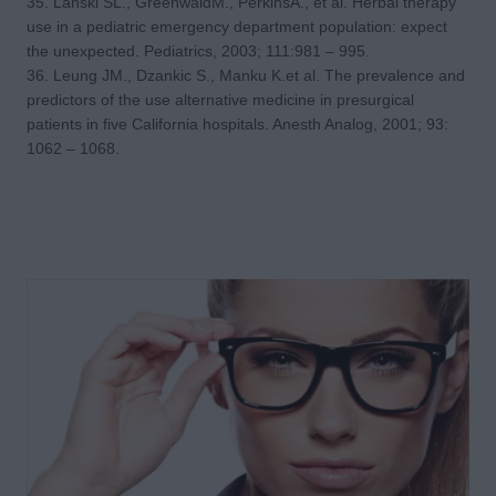
35. Lanski SL., GreenwaldM., PerkinsA., et al. Herbal therapy
use in a pediatric emergency department population: expect
the unexpected. Pediatrics, 2003; 111:981 – 995.
36. Leung JM., Dzankic S., Manku K.et al. The prevalence and
predictors of the use alternative medicine in presurgical
patients in five California hospitals. Anesth Analog, 2001; 93:
1062 – 1068.