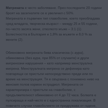
Мигрената
е често заболяване. През последните 20 години
броят на засегнатите се е увеличил с 50%.
Мигрената е първичeн тип главоболие, което преобладава
сред младата, творческа възраст – между 25 и 55 години,
по–често засяга жени, отколкото мъже – 3:1 (1).
Болестността в България е 1,8% за мъжете и 8,0 % за
жените (2).
Обикновено мигрената бива класическа (с аура),
обикновена (без аура, при 85% от случаите) и други
мигренозни нарушения – като например менструална
мигрена. Менструалната мигрена се дефинира като
повтарящи се пристъпи непосредствено преди или по
време на менструация. Тя е свързана с понижено ниво на
женския полов хормон естрадиол. Мигрената се
характеризира с пристъпи на главоболие, с
продължителност обикновено от 4 до 72 часа. Болката е
пулсираща и най-често е с едностранна локализация. В
повечето случаи главоболието се придружава от гадене,