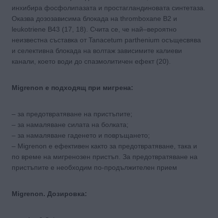
инхибира фосфолипазата и простагландиновата синтетаза.
Оказва дозозависима блокада на thromboxane B2 и
leukotriene B43 (17, 18). Счита се, че най–вероятно
неизвестна съставка от Tanacetum parthenium осъщесвява
и селективна блокада на волтаж зависимите калиеви
канали, което води до спазмолитичен ефект (20).
Migrenon е подходящ при мигрена:
– за предотвратяване на пристъпите;
– за намаляване силата на болката;
– за намаляване гаденето и повръщането;
– Migrenon е ефективен както за предотвратяване, така и
по време на мигренозен пристъп. За предотвратяване на
пристъпите е необходим по-продължителен прием
Migrenon. Дозировка: