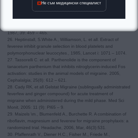
Не съм медицински специалист
127953.
25. Heptinstall, S., Groenewegen, W.A., Spangenberg P. et all.
Extract of feverfew may inhibit platelet behavior via
neutralizationof sulphydryl groups. J. Pharm. Pharmacol.,
1987, 39: 459 – 465.
26. Heptinstall, S.White A., Williamson, L. et all. Extract of
feverew inhibit granule selection in blood platelets and
polymorphonuclear leucocytes., 1985, Lancet i: 1071 – 1074.
27. Tassorelli C. et all. Parthenolide is the component of
tanacetum parthenium that inhibits nitroglycerin-induced Fos
activation: studies in the animal models of migraine. 2005,
Cephalalgia; 25(8): 612 – 621.
28. Cady RK, et all.Gelstat Migraine (sublingually administrated
feverfew and ginger compound) for acute treatment of
migraine when administered during the mild phase. Med Sci
Monit, 2005: 11 (9): PI65 – 9.
29. Maizels \m., Blumenfeld A., Burchette R. A combination of
riboflavin, magnesium and feverew for migraine prophylaxis: a
randomized trial. Headache, 2006, Mar, 46(3):531.
30. Pfaffenrath V., Diener H.C., Fisher M., Friede M.,