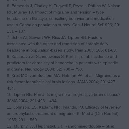
6. Edmeads J, Findlay H, Tugwell P, Pryse – Phillips W, Nelson
RF, Murray TJ. Impact of migraine and tension – type
headache on life-style, consulting behavior and medication
use: a Canadian population survey. Can J Neurol Sci1993; 20:
131 – 137.
7. Scher AI, Stewart WF, Ricc JA, Lipton RB. Factors
associated with the onset and remission of chronic daily
headache in population-based study. Pain 2003; 106: 81-89.
8. Katsarava Z, Schneeweiss S, Kurth T, et al. Incidence and
predictors for chronicity of headache in patients with episodic
migraine. Neurology 2004; 62; 788 – 790.
9. Kruit MC, van Buchem MA, Hofman PA, et all. Migraine as a
risk factor for subclinical brain lesions. JAMA 2004; 291:427 –
434.
10. Lipton RB, Pan J. Is migraine a progressive brain disease?
JAMA 2004; 291:493 – 494.
11. Johnson, ES, Kadam, NP, Hylands, PJ. Efficacy of feverfew
as prophylactic treatment of migraine. Br Med J (Clin Res Ed)
1985; 291 – 569
12. Murphy, JJ, Heptinstall, JR. Randomised double – blind