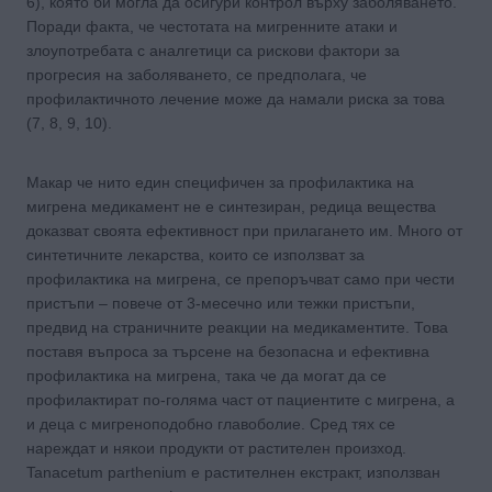
6), която би могла да осигури контрол върху заболяването.
Поради факта, че честотата на мигренните атаки и
злоупотребата с аналгетици са рискови фактори за
прогресия на заболяването, се предполага, че
профилактичното лечение може да намали риска за това
(7, 8, 9, 10).
Макар че нито един специфичен за профилактика на
мигрена медикамент не е синтезиран, редица вещества
доказват своята ефективност при прилагането им. Много от
синтетичните лекарства, които се използват за
профилактика на мигрена, се препоръчват само при чести
пристъпи – повече от 3-месечно или тежки пристъпи,
предвид на страничните реакции на медикаментите. Това
поставя въпроса за търсене на безопасна и ефективна
профилактика на мигрена, така че да могат да се
профилактират по-голяма част от пациентите с мигрена, а
и деца с мигреноподобно главоболие. Сред тях се
нареждат и някои продукти от растителен произход.
Tanacetum parthenium е растителнен екстракт, използван