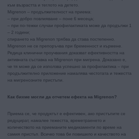
към възрастта и теглото на детето.
Migrenon – продължителност на приема:
– при добро повлияване – поне 6 месеца;
– при по-тежки случаи профилактиката може да продължи 1
– 2 години;
спирането на Migrenon трябва да става постепенно.
Migrenon не се препоръчва при бременност и кърмене.
Редица клинични проучвания доказват ефективността на
активната съставка на Migrenon при мигренa. Доказано е,
че тя може да се използва успешно за профилактика – при
продължително приложение намалява честотата и тежестта
на мигренозните пристъпи.
Как бихме могли да отчетем ефекта на Migrenon?
Приема се, че продуктът е ефективен, ако пристъпите се
редуцират, намалее тежестта, времетраенето и
количеството на приеманите медикаменти по време на
самия пристъп. Всичко това би повишило и качеството на