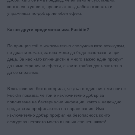
когато са в унгвент, проникват по-дълбоко в кожата и
упражняват по-добър лечебен ефект.
Какви други предимства има Fucidin?
По принцип той е изключително сполучлив като вехикулум,
не дразни кожата, затова може да бъде използван и при
деца. За нас като клиницисти е много важно един продукт
да няма странични ефекти, с които трябва допълнително
да се справяме.
В заключение бих повторила, че дългогодишният ми опит с
Fucidin показва, че той е изключително добър за
повлияване на бактериални инфекции, както и надеждно
средство за профилактика на наранявания. Има
изключително добър профил на безопасност, който
осигурява неговото място в нашия спешен шкаф!