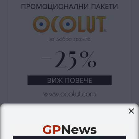
GP
News