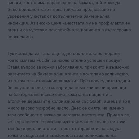
винаги, когато има нараняване на кожата, той може да
бъде приложен като първа грижа за предпазване на
увредения участък от допълнителна бактериална
инфекция. Аз високо ценя качествата му на профилактичен
агент и се чувствам по-спокойна за пациента в дългосрочна
перспектива.
Тук искам да изтъкна още едно обстоятелство, поради
което смятам Fucidin за изключително успешен продукт.
Става въпрос за кожни заболявания, при които е възможно
развитието на бактериални агенти в по-голямо количество,
и по-точно за атопичния дерматит. През последните години
беше установено, че макар и да няма клинични признаци
на бактериално възпаление, кожата на пациенти с
атопичен дерматит е колонизирана със Staph. aureus и то в
много високо микробно число. Днес се смята, че именно
тази особеност е важна за неговата патогенеза. Приема се,
че в организма се развива чувствителност точно към този
тип бактериални агенти. Тоест, от терапевтична гледна
точка е съществена възможността за понижаване на