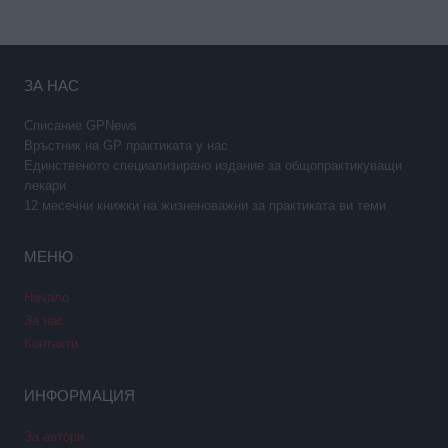
ЗА НАС
Списание GPNews
Връстник на GP практиката у нас
Единственото специализирано издание за общопрактикуващи
лекари
12 месечни книжки на жизненоважни за практиката ви теми
МЕНЮ
Начало
За нас
Контакти
ИНФОРМАЦИЯ
За автори