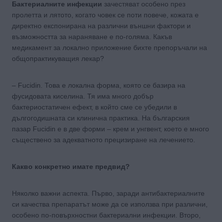
Бактериалните инфекции
зачестяват особено през
пролетта и лятото, когато човек се поти повече, кожата е
директно експонирана на различни външни фактори и
възможността за нараняване е по-голяма. Какъв
медикамент за локално приложение бихте препоръчали на
общопрактикуващия лекар?
– Fucidin. Това е локална форма, която се базира на
фусидовата киселина. Тя има много добър
бактериостатичен ефект, в който сме се убедили в
дългогодишната си клинична практика. На българския
пазар Fucidin е в две форми – крем и унгвент, което е много
съществено за адекватното прецизиране на лечението.
Какво конкретно имате предвид?
Няколко важни аспекта. Първо, заради антибактериалните
си качества препаратът може да се използва при различни,
особено по-повърхностни бактериални инфекции. Второ,