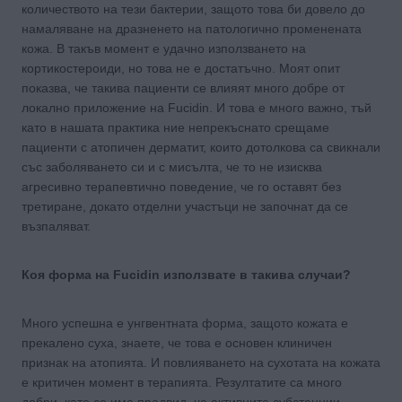
количеството на тези бактерии, защото това би довело до
намаляване на дразненето на патологично променената
кожа. В такъв момент е удачно използването на
кортикостероиди, но това не е достатъчно. Моят опит
показва, че такива пациенти се влияят много добре от
локално приложение на Fucidin. И това е много важно, тъй
като в нашата практика ние непрекъснато срещаме
пациенти с атопичен дерматит, които дотолкова са свикнали
със заболяването си и с мисълта, че то не изисква
агресивно терапевтично поведение, че го оставят без
третиране, докато отделни участъци не започнат да се
възпаляват.
Коя форма на Fucidin използвате в такива случаи?
Много успешна е унгвентната форма, защото кожата е
прекалено суха, знаете, че това е основен клиничен
признак на атопията. И повлияването на сухотата на кожата
е критичен момент в терапията. Резултатите са много
добри, като се има предвид, че активните субстанции,