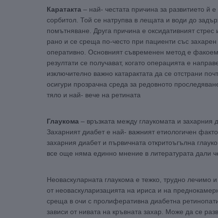
Каратакта
– най- честата причина за развитието й 
сорбитол. Той се натрупва в лещата и води до задъ
помътняване. Друга причина е оксидативният стрес 
рано и се среща по-често при пациенти със захарен
оперативно. Основният съвременен метод е факоем
резултати се получават, когато операцията е направ
изключително важно катарактата да се отстрани поч
осигури прозрачна среда за редовното проследяван
тяло и най- вече на ретината
Глаукома
– връзката между глаукомата и захарния д
Захарният диабет е най- важният етиологичен факто
захарния диабет и първичната откритоъгълна глауко
все още няма единно мнение в литературата дали че
Неоваскуларната глаукома е тежко, трудно лечимо 
от неоваскуларизацията на ириса и на преднокамер
среща в очи с пролиферативна диабетна ретинопати
зависи от нивата на кръвната захар. Може да се раз