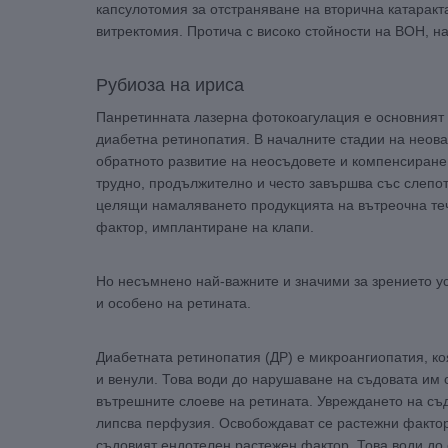
капсулотомия за отстраняване на вторична катаракт
витректомия. Протича с високо стойности на ВОН, н
Рубиоза на ириса
Панретинната лазерна фотокоагулация е основният 
диабетна ретинопатия. В началните стадии на неов
обратното развитие на неосъдовете и компенсиране 
трудно, продължително и често завършва със слепо
целящи намаляването продукцията на вътреочна теч
фактор, имплантиране на клапи.
Но несъмнено най-важните и значими за зрението у
и особено на ретината.
Диабетната ретинопатия (ДР) е микроангиопатия, ко
и венули. Това води до нарушаване на съдовата им 
вътрешните слоеве на ретината. Увреждането на съ
липсва перфузия. Освобождават се растежни фактори, 
съдовият ендотелен растежен фактор. Това води до 