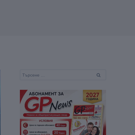
Търсене
за: