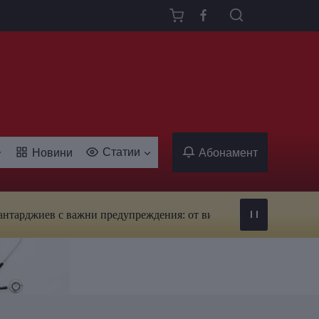
Статии
Новини
Абонамент
 с важни предупреждения: от вируси и ухапвания от комари до 