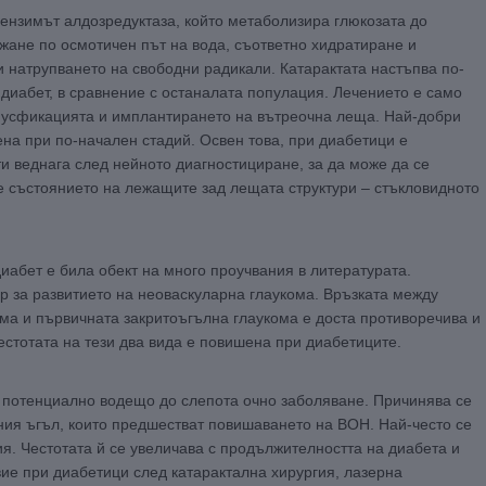
е ензимът алдозредуктаза, който метаболизира глюкозата до
ржане по осмотичен път на вода, съответно хидратиране и
и натрупването на свободни радикали. Катарактата настъпва по-
 диабет, в сравнение с останалата популация. Лечението е само
усфикацията и имплантирането на вътреочна леща. Най-добри
ена при по-начален стадий. Освен това, при диабетици е
ти веднага след нейното диагностициране, за да може да се
е състоянието на лежащите зад лещата структури – стъкловидното
иабет е била обект на много проучвания в литературата.
р за развитието на неоваскуларна глаукома. Връзката между
ма и първичната закритоъгълна глаукома е доста противоречива и
стотата на тези два вида е повишена при диабетиците.
и потенциално водещо до слепота очно заболяване. Причинява се
ния ъгъл, които предшестват повишаването на ВОН. Най-често се
я. Честотата й се увеличава с продължителността на диабета и
вие при диабетици след катарактална хирургия, лазерна