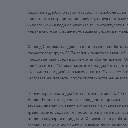
Захарният диабет е група метаболитни заболявания,
понижената секрецията на инсулин, нарушеното му 
хипергликемия води до увреждане на структурата и ф
нервна система, сърдечно–съдовата система и малк
Според Световната здравна организация диабетната 
възрастовата група 20-74 години в световен мащаб. 
предотвратима средна до тежка загуба на зрение. От
приблизително 1/3 имат симптоми на диабетна ретин
включително и диабетен макулен оток. Очаква се бр
честотата на диабета, продължителността на живота
Пролиферативната диабетна ретинопатия е най-чест
Но диабетният макулен оток е водещата причина за з
захарен диабет. Тъй като в основата си диабетът е 
кръвоносните съдове, то промените в очите най-чес
кардиоваскуларни инциденти. Свързаните с диабета
здраве, така че е изключително важно да се познава 