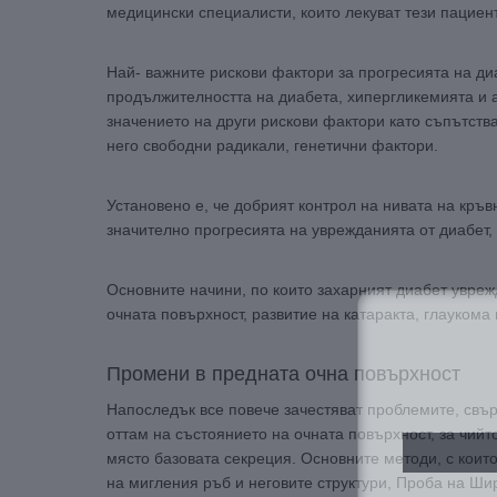
медицински специалисти, които лекуват тези пациен
Най- важните рискови фактори за прогресията на диа
продължителността на диабета, хипергликемията и 
значението на други рискови фактори като съпътст
него свободни радикали, генетични фактори.
Установено е, че добрият контрол на нивата на кръв
значително прогресията на уврежданията от диабет, 
Основните начини, по които захарният диабет увреж
очната повърхност, развитие на катаракта, глаукома
Промени в предната очна повърхност
Напоследък все повече зачестяват проблемите, свър
оттам на състоянието на очната повърхност, за чийт
място базовата секреция. Основните методи, с коит
на мигления ръб и неговите структури, Проба на Ши
За да