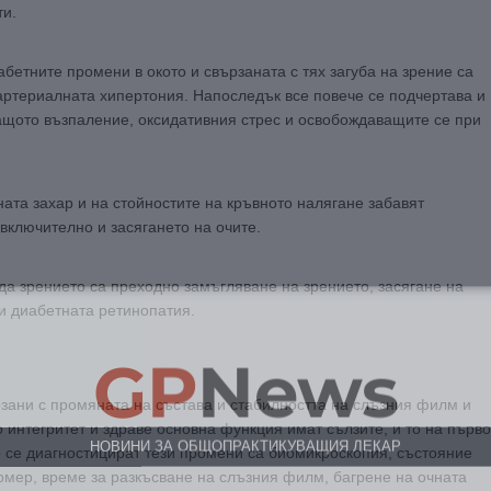
ти.
бетните промени в окото и свързаната с тях загуба на зрение са
артериалната хипертония. Напоследък все повече се подчертава и
ващото възпаление, оксидативния стрес и освобождаващите се при
ната захар и на стойностите на кръвното налягане забавят
включително и засягането на очите.
да зрението са преходно замъгляване на зрението, засягане на
 и диабетната ретинопатия.
GP
News
зани с промяната на състава и стабилността на слъзния филм и
НОВИНИ ЗА ОБЩОПРАКТИКУВАЩИЯ ЛЕКАР
о интегритет и здраве основна функция имат сълзите, и то на първо
о се диагностицират тези промени са биомикроскопия, състояние
рмер, време за разкъсване на слъзния филм, багрене на очната
 може
да виждате специализирано медицинско съдържание
, тр