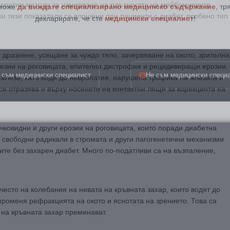
паратни методи за измерване на плътността на мейбомиевите
декларирате, че сте
медицински специалист
!
ки тези показатели са влошени при пациенти с диабет, особено тип
, дразнене, усещане за чуждо тяло, зачервяване на окото, зрителна
 съм медицински специалист
Не съм медицински специ
лезии на роговицата, епителна дистрофия и рецидивиращи ерозии.
жлеза, като води до невропатия, нарушена трофика на жлезата и
е отразява и върху носенето на контактни лещи за корекцията на
очковидни и други ерозии на роговицата, които поради диабетна
 свободни радикали в стромата и други пагогенетични механизми
ите без захарен диабет. Много по-податливи са на възпаление,
есто на колебания на нивата на кръвната захар, които водят до
променя рефракцията на окото и яснотата на зрението. Това са
на кръвната захар преминават.