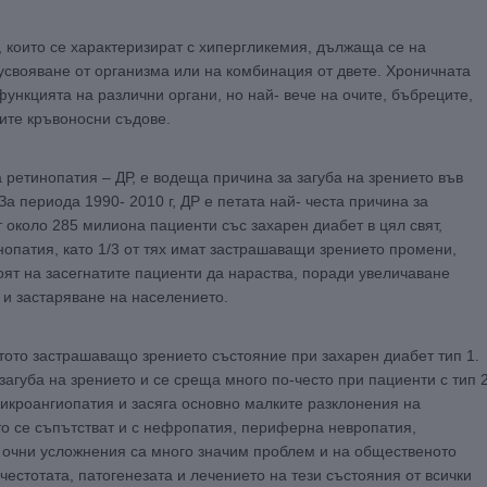
 които се характеризират с хипергликемия, дължаща се на
усвояване от организма или на комбинация от двете. Хроничната
ункцията на различни органи, но най- вече на очите, бъбреците,
ите кръвоносни съдове.
ретинопатия – ДР, е водеща причина за загуба на зрението във
За периода 1990- 2010 г, ДР е петата най- честа причина за
 около 285 милиона пациенти със захарен диабет в цял свят,
опатия, като 1/3 от тях имат застрашаващи зрението промени,
оят на засегнатите пациенти да нараства, поради увеличаване
 и застаряване на населението.
ото застрашаващо зрението състояние при захарен диабет тип 1.
агуба на зрението и се среща много по-често при пациенти с тип 
микроангиопатия и засяга основно малките разклонения на
то се съпътстват и с нефропатия, периферна невропатия,
 очни усложнения са много значим проблем и на общественото
честотата, патогенезата и лечението на тези състояния от всички