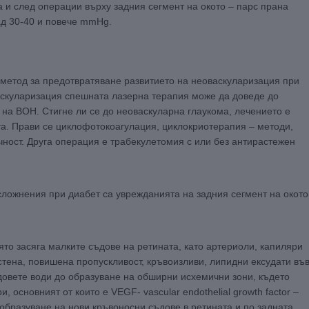
а и след операции върху задния сегмент на окото – парс прана
ад 30-40 и повече mmHg.
метод за предотвратяване развитието на неоваскуларизация при
аскуларизация спешната лазерна терапия може да доведе до
на ВОН. Стигне ли се до неоваскуларна глаукома, лечението е
та. Прави се циклофотокоагулация, циклокриотерапия – методи,
ност. Друга операция е трабекулетомия с или без антирастежен
сложнения при диабет са уврежданията на задния сегмент на окото
ято засяга малките съдове на ретината, като артериоли, капиляри
стена, повишена пропускливост, кръвоизливи, липидни ексудати въ
довете води до образуване на обширни исхемични зони, където
основният от които е VEGF- vascular endothelial growth factor –
образуване на нови кръвоносни съдове в ретината и по задната