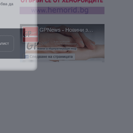
алист