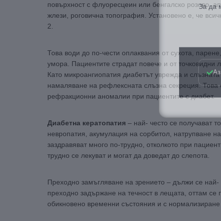
повърхност с флуоресцеин или бенгалско розово, а
жлези, роговична топография. Установено е, че всич
2.
Това води до по-чести оплаквания от сухота, парене
Аз
умора. Пациентите страдат повече и от точковидни 
Като микроангиопатия диабетът уврежда и слъзната 
намаляване на рефлексната слъзна секреция. Това с
рефракционни аномалии при пациентите с диабет.
Диабетна кератопатия
– най- често се получават т
невропатия, акумулация на сорбитол, натрупване на
заздравяват много по-трудно, отколкото при пациент
трудно се лекуват и могат да доведат до слепота.
Преходно замъгляване на зрението – дължи се най- ч
преходно задържане на течност в лещата, оттам се 
обикновено временни състояния и с нормализиране 