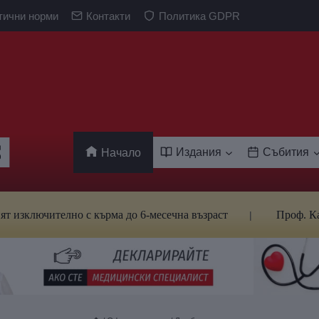
тични норми
Контакти
Политика GDPR
Издания
Събития
Начало
телно с кърма до 6-месечна възраст
Проф. Кантарджиев