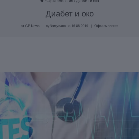
/
Офталмология
/
Диабет и око
Диабет и око
от
GP News
публикувано на
16.08.2019
Офталмология