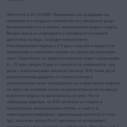
Честотата е 10-15/1000. Механизмът на предаване на
инфекцията е въздушно-капков или със замърсени ръце.
Възприемчивостта е голяма, контагиозният индекс е висок.
Входна врата на инфекцията е лигавицата на горните
дихателни пътища, по-рядко конюнктивите.
Инкубационният период е 2-5 дни, след което вирусът се
размножава в епителните клетки на горния респираторен
тракт. Отделянето на вируса в назалния секрет продължава
6 – 21 дни, средно 9 дни от началото на инфекцията, при
деца с компрометиран имунитет месеци. RSV може да се
разпространява директно от клетка в клетка в
респираторния тракт. Аспирацията на инфектирани секрети
се смята за основния начин за разпространение на вируса
в долните отдели на дихателната система. Не се
наблюдава виремия, но RSV антигени са открити в
циркулиращи мононуклеарни клетки, а също и в
алвеоларните макрофаги. Циркулиращи антитела от клас
IgG, насочени срещу G и F протеина се установяват
няколко дни след началото на инфекцията. При деца над 2