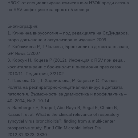
НЗОК“ от специализирана комисия към НЗОК преди сезона
на RSV инфекциите за срок от 5 месеца.
Библиография:
1. Клинична вирусология – под редакцията на Ст.Дундаров,
второ допълнено и актуализирано издание 2009
2. Кабакчиева Р., Т.Чолчева, Бронхиолит в детската възраст,
GP News 1/2007
3. Koрсун Н, Коцева Р (2012). Инфекция с RSV при деца ,
хоспитализирани с бронхиолит и пневмония през сезон
2010/11. Педиатрия, 3/2102
4. Павлова Сл., Т. Хаджиолова, Р. Коцева и С. Филчев.
Ролята на респираторно-синцитиалния вирус в детската
патология. Възможности за диагностика и профилактика –
40, 2004, № 3, 10-14.
5. Bamberger E, Srugo I, Abu Raya B, Segal E, Chaim B,
Kassis I, et al. What is the clinical relevance of respiratory
syncytial virus bronchiolitis?: finding from a multi-center
prospective study. Eur J Clin Microbiol Infect Dis
2012;31:3323–3330.