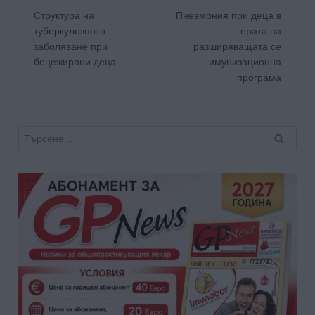
Структура на
Пневмония при деца в
туберкулозното
ерата на
заболяване при
разширяващата се
бецежирани деца
имунизационна
програма
Търсене
за: