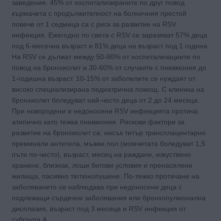
заведения. 45% от хоспитализираните по друг повод
кърмачета с продължителност на болничния престой
повече от 1 седмица са с риск за развитие на RSV
инфекция. Ежегодно по света с RSV се заразяват 57% деца
под 6-месечна възраст и 81% деца на възраст под 1 година.
На RSV се дължат между 50-80% от хоспитализациите по
повод на бронхиолит и 30-60% от случаите с пневмония до
1-годишна възраст. 10-15% от заболелите се нуждаят от
високо специализирана педиатрична помощ. С клиника на
бронхиолит боледуват най-често деца от 2 до 24 месеца.
При новородени и недоносени RSV инфекцията протича
атипично като тежка пневмония. Рискови фактори за
развитие на бронхиолит са: нисък титър трансплацентарно
преминали антитела, мъжки пол (момчетата боледуват 1,5
пъти по-често), възраст, месец на раждане, изкуствено
хранене, близнак, лоши битови условия и пренаселени
жилища, пасивно тютюнопушене. По-тежко протичане на
заболяването се наблюдава при недоносени деца с
подлежащи сърдечни заболявания или бронхопулмонална
дисплазия, възраст под 3 месеца и RSV инфекция от
субгрупа А.