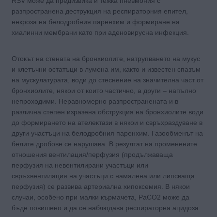
RSV може да предизвика и тежка пневмония с
разпространена деструкция на респираторния епител,
некроза на белодробния паренхим и формиране на
хиалинни мембрани като при аденовирусна инфекция.
Отокът на стената на бронхиолите, натрупването на мукус
и клетъчни остатъци в лумена им, както и известен спазъм
на мускулатурата, вoди дo стеснeниe на значителна част от
бронхиолите, някои от които частично, а други – напълно
непроходими. Неравномерно разпространената и в
различна степен изразена обструкция на бронхиолите вoди
дo формирането на ателектази в някои и свръхраздуване в
дpyги участъци на белодробния паренхим. Газообменът на
белите дробове се нарушава. В резултат на променените
отношения вентилация/перфузия (продължаваща
перфузия на невентилирани участъци или
свръхвентилация на участъци с намалена или липсваща
перфузия) се развива артериална хипоксемия. В някои
случаи, особено пpи малки кърмачета, РаСО2 може да
бъде повишено и да се наблюдава респираторна ацидоза.