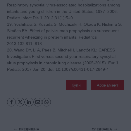
Respiratory syncytial virus-associated hospitalizations among
infants and young children in the United States, 1997–2006.
Pediatr Infect Dis J. 2012;31(1):5–9.
19. Yoshihara S, Kusuda S, Mochizuki H, Okada K, Nishima S,
Simões EA. Effect of palivizumab prophylaxis on subsequent
recurrent wheezing in preterm infants. Pediatrics
2013;132:811–818
20. Wang DY, Li A, Paes B, Mitchell I, Lanctôt KL; CARESS
Investigators First versus second year respiratory syncytial
virus prophylaxis in chronic lung disease (2005-2015). Eur J
Pediatr. 2017 Jan 20. doi: 10.1007/s00431-017-2849-4
Купи
Абонамент
Навигация
ПРЕДИШНА
СЛЕДВАЩА