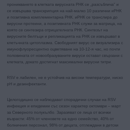
проникването в клетката вирусната РНК се „разсъблича” и
се извършва транскрипция на най-малко 10 различни иРНК
и позитивна комплементарна РНК. иРНК се транслира до
вирусни протеини, а позитивната РНК служи за матрица, на
която се синтезира отрицателната РНК. Синтезът на
вирусните белтъци и репликацията на РНК се извършват в
клетъчната цитоплазма. Свободният вирус се визуализира с
имунофлуоресцентно оцветяване на 10-12-я час, но почти
половината от новообразуваните вируси остават свързани с
клетката, докато достигнат максимални вирусни титри.
RSV е лабилен, не е устойчив на високи температури, ниско
рН и дезинфектанти.
Целогодишно се наблюдават спорадични случаи на RSV
инфекция и епидемии със сезон характер октомври – март
за Северното полукълбо. Заразяват се лица от всички
възрасти: 45% от членовете на едно семейство, 40% от
болничния персонал, 98% от децата, отглеждани в детски