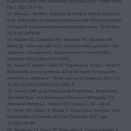
organisms apart from respiratory syncytial virus? Pediatr Infec
Dis J 2010;29;7–10.
13. Murray J, Bottle A, Sharland M, Modi N, Aylin P, Majeed A,
et al. Risk factors for hospital admission with RSV bronchiolitis
in England: a population-based birth cohort study. PLoS One.
2014;9(2):e89186.
14. Ralston SL, Lieberthal AS, Meissner HC, Alverson BK,
Baley JE, Gadomski AM, et al. Clinical practice guideline: the
diagnosis, management, and prevention of bronchiolitis.
Pediatrics 2014;134:e1474-e1502.
15. Rinawi F, Kassis I, Tamir R, Kugelman A, Srugo I, Miron D
Bronchiolitis in young infants: is it a risk factor for recurrent
wheezing in childhood?, World Journal of Pediatrics 2017; 13:
41. doi:10.1007/s12519-016-0056-4
16. Simoes EAF. et al. Palivizumab Prophylaxis, Respiratory
Syncytial Virus, and Subsequent Recurrent Wheezing The
Journal of Pediatrics , Volume 151 , Issue 1 , 34 – 42.e1
17. Smith DK, Seales S, Budzik C. Respiratory Syncytial Virus
Bronchiolitis in Children. Am Fam Physician. 2017 Jan
15;95(2):94-99.
18. Stockman LJ, Curns AT, Anderson LJ, Fischer-Langley G.