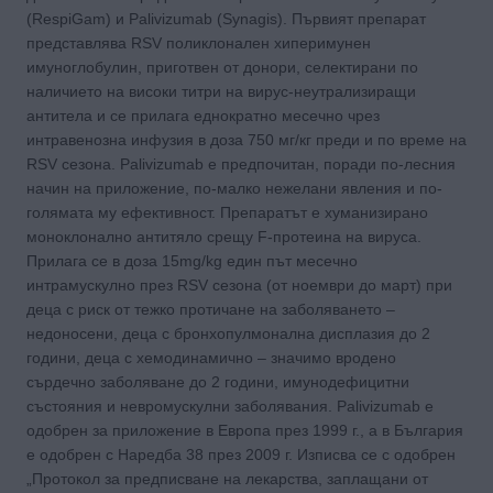
(RespiGam) и Palivizumab (Synagis). Първият препарат
представлява RSV поликлонален хиперимунен
имуноглобулин, приготвен от донори, селектирани по
наличието на високи титри на вирус-неутрализиращи
антитела и се прилага еднократно месечно чрез
интравенозна инфузия в доза 750 мг/кг преди и по време на
RSV сезона. Palivizumab е предпочитан, поради по-лесния
начин на приложение, по-малко нежелани явления и по-
голямата му ефективност. Препаратът е хуманизирано
моноклонално антитяло срещу F-протеина на вируса.
Прилага се в доза 15mg/kg един път месечно
интрамускулно през RSV сезона (от ноември до март) при
деца с риск от тежко протичане на заболяването –
недоносени, деца с бронхопулмонална дисплазия до 2
години, деца с хемодинамично – значимо вродено
сърдечно заболяване до 2 години, имунодефицитни
състояния и невромускулни заболявания. Palivizumab е
одобрен за приложение в Европа през 1999 г., а в България
е одобрен с Наредба 38 през 2009 г. Изписва се с одобрен
„Протокол за предписване на лекарства, заплащани от