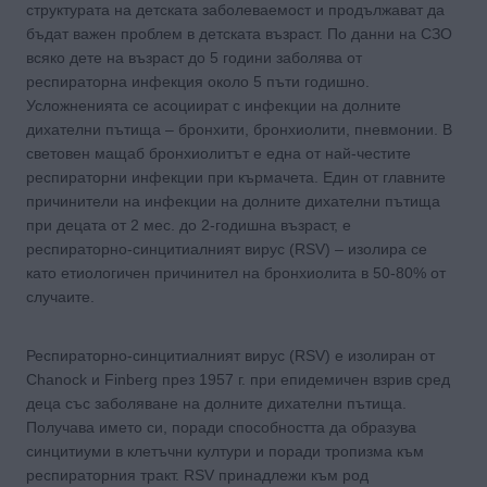
структурата на детската заболеваемост и продължават да
бъдат важен проблем в детската възраст. По данни на СЗО
всяко дете на възраст до 5 години заболява от
респираторна инфекция около 5 пъти годишно.
Усложненията се асоциират с инфекции на долните
дихателни пътища – бронхити, бронхиолити, пневмонии. В
световен мащаб бронхиолитът е една от най-честите
респираторни инфекции при кърмачета. Един от главните
причинители на инфекции на долните дихателни пътища
при децата от 2 мес. до 2-годишна възраст, е
респираторно-синцитиалният вирус (RSV) – изолира се
като етиологичен причинител на бронхиолита в 50-80% от
случаите.
Респираторно-синцитиалният вирус (RSV) e изолиран от
Chanock и Finberg през 1957 г. при епидемичен взрив сред
деца със заболяване на долните дихателни пътища.
Получава името си, поради способността да образува
синцитиуми в клетъчни култури и поради тропизма към
респираторния тракт. RSV принадлежи към род