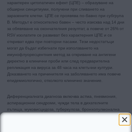
характерен цитопатичен ефект (ЦПЕ) – образуване на
обширни синцитиуми, получени при сливането на
заразените клетки. ЦПЕ се проявява по-бавно при субгрупа
В. Методът е относително бавен – често изисква над 14 дни
за обявяване на окончателния резултат, а повече от 26% от
RSV изолатите се развиват без характерния ЦПЕ и се
откриват едва при повторни пасажи. Тези недостатъци
могат да бъдат избегнати при използването на
имунофлуоресцентния метод за откриване на антигени
директно в клинични проби или след предварителна
репликация на вируса за 48 часа на клетъчни култури.
Доказването на причинителя на заболяването има повече
епидемиологично, отколкото клинично значение.
Диференциалната диагноза включва астма, пневмония,
аспирационни синдроми, чужди тела в дихателните
пътища, муковисцидоза, туберкулоза, бронхопулмонална
дисплазия, сърдечни заболявания, cъдoви аномалии,
мeдиacтинални маси, трахеобронхиални аномалии.