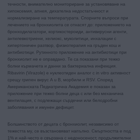
течности, внимателно мониториране за установяване на
хипоксемия, апнея, дихателна недостатъчност и
нормализиране на температурата. Спорните въпроси при
лечението на бронхиолита се отнасят до: приложението на
бронходилататори, кортикocтepoиди, антивирусни агенти,
антилевкотриени, хелиокс, муколитици, инхалации с
хипертоничен разтвор, физиотерапия на гръден кош и
антибиотици. Рутинното приложение на антибиотици при
бронхиолит не е оправдано. Те са показани при тежко
болни кърмачета и данни за бактериална инфекция.
Ribavirin (Virazole) е нуклеотиден аналог с in vitro активност
срещу грипен виpyc А u В, морбили и RSV. Според
Американската Педиатрична Академия е показан за
приложение при тежко болни деца с или без механична
вентилация, с подлежащи сърдечни или белодробни
заболявания и имунен дефицит.
Болшинството от децата с бронхиолит, независимо от
тежестта му, се възстановяват напълно. Смъртността е под
1% и най-често е свързана с недоносеност, продължителни