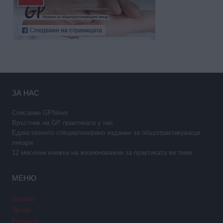
ЗА НАС
Списание GPNews
Връстник на GP практиката у нас
Единственото специализирано издание за общопрактикуващи
лекари
12 месечни книжки на жизненоважни за практиката ви теми
МЕНЮ
Начало
За нас
Контакти