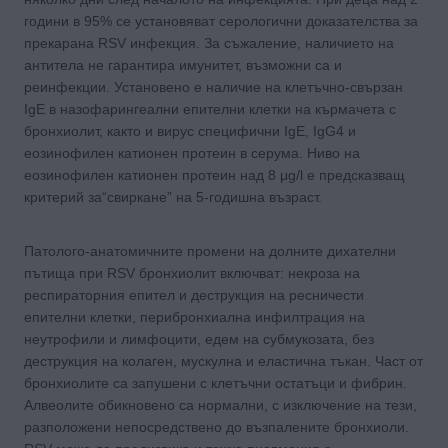
години в 95% се установяват серологични доказателства за
прекарана RSV инфекция. За съжаление, наличието на
антитела не гарантира имунитет, възможни са и
реинфекции. Установено е наличие на клетъчно-свързан
IgE в назофарингеални епителни клетки на кърмачета с
бронхиолит, както и вирус специфични IgE, IgG4 и
еозинофилен катионен протеин в серума. Ниво на
еозинофилен катионен протеин над 8 μg/l е предсказващ
критерий за“свиркане” на 5-годишна възраст.
Патолого-анатомичните промени на долните дихателни
пътища при RSV бронхиолит включват: некроза на
респираторния епител и деструкция на ресничести
епителни клетки, перибронхиална инфилтрация на
неутрофили и лимфоцити, едем на субмукозата, без
деструкция на колаген, мускулна и еластична тъкан. Част от
бронхиолите са запушени с клетъчни остатъци и фибрин.
Алвеолите обикновено са нормални, с изключение на тези,
разположени непосредствено до възпалените бронхиоли.