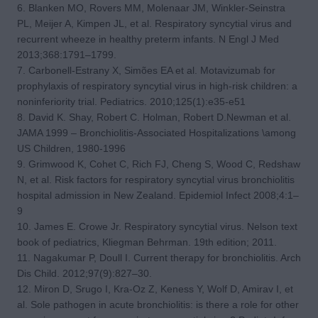
6. Blanken MO, Rovers MM, Molenaar JM, Winkler-Seinstra
PL, Meijer A, Kimpen JL, et al. Respiratory syncytial virus and
recurrent wheeze in healthy preterm infants. N Engl J Med
2013;368:1791–1799.
7. Carbonell-Estrany X, Simões EA et al. Motavizumab for
prophylaxis of respiratory syncytial virus in high-risk children: a
noninferiority trial. Pediatrics. 2010;125(1):e35-e51
8. David K. Shay, Robert C. Holman, Robert D.Newman et al.
JAMA 1999 – Bronchiolitis-Associated Hospitalizations \among
US Children, 1980-1996
9. Grimwood K, Cohet C, Rich FJ, Cheng S, Wood C, Redshaw
N, et al. Risk factors for respiratory syncytial virus bronchiolitis
hospital admission in New Zealand. Epidemiol Infect 2008;4:1–
9
10. James E. Crowe Jr. Respiratory syncytial virus. Nelson text
book of pediatrics, Kliegman Behrman. 19th edition; 2011.
11. Nagakumar P, Doull I. Current therapy for bronchiolitis. Arch
Dis Child. 2012;97(9):827–30.
12. Miron D, Srugo I, Kra-Oz Z, Keness Y, Wolf D, Amirav I, et
al. Sole pathogen in acute bronchiolitis: is there a role for other