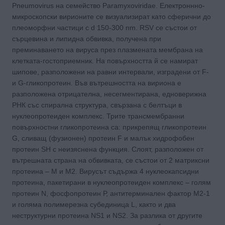
Pneumovirus на семейство Paramyxoviridae. Електроннно-
микроскопски вирионите се визуализират като сферични до
плеоморфни частици с d 150-300 nm. RSV се състои от
сърцевина и липидна обвивка, получена при
преминаването на вируса през плазмената мембрана на
клетката-гостоприемник. На повърхността й се намират
шипове, разположени на равни интервали, изградени от F-
и G-гликопротеин. Във вътрешността на вириона е
разположена отрицателна, несегментирана, едноверижна
РНК със спирална структура, свързана с белтъци в
нуклеопротеиден комплекс. Трите трансмембранни
повърхностни гликопротеина са: прикрепящ гликопротеин
G, сливащ (фузионен) протеин F и малък хидрофобен
протеин SH с неизяснена функция. Слоят, разположен от
вътрешната страна на обвивката, се състои от 2 матриксни
протеина – М и М2. Вирусът съдържа 4 нуклеокапсидни
протеина, пакетирани в нуклеопротеиден комплекс – голям
протеин N, фосфопротеин Р, антитерминален фактор М2-1
и голяма полимерезна субединица L, както и два
неструктурни протеина NS1 и NS2. За разлика от другите