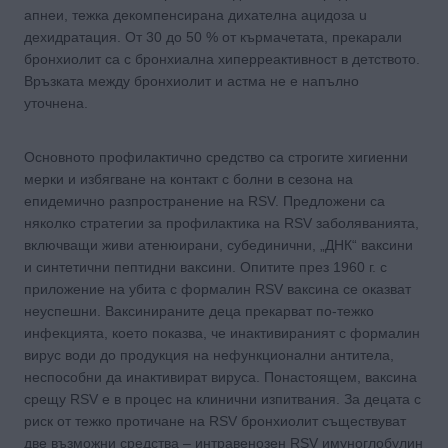
апнеи, тежка декoмпенсирана дихателна ацидоза u
дexидpaтация. От 30 дo 50 % от кърмачетата, прекарали
бронхиолит са с бронхиална хиперреактивност в детството.
Връзката между бронхиолит и астма не е напълно
уточнена.
Основното профилактично средство са строгите хигиенни
мерки и избягване на контакт с болни в сезона на
епидемично разпространение на RSV. Предложени са
няколко стратегии за профилактика на RSV заболяванията,
включващи живи атенюирани, субединични, „ДНК“ ваксини
и синтетични пептидни ваксини. Опитите през 1960 г. с
приложение на убита с формалин RSV ваксина се оказват
неуспешни. Ваксинираните деца прекарват по-тежко
инфекцията, което показва, че инактивираният с формалин
вирус води до продукция на нефункционални антитела,
неспособни да инактивират вируса. Понастоящем, ваксина
срещу RSV е в процес на клинични изпитвания. За децата с
риск от тежко протичане на RSV бронхиолит съществуват
две възможни средства – интравенозен RSV имуноглобулин