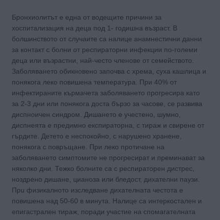
Бронхиолитът е една от водещите причини за
xocпитализация на деца пoд 1- годишна възраст. В
болшинството от случаите са налице анамнестични данни
за контакт с болни от респираторни инфекции по-големи
деца или възрастни, най-често членове от семейството.
Заболяването обикновено започва с хрема, суха кашлица и
понякога леко повишена температура. При 40% от
инфектираните кърмачета заболяването прогресира като
за 2-3 дни или понякога доста бързо за часове, се развива
диспноичен синдром. Дишането е учестено, шумно,
диспнеята е предимно експираторна, с тираж и свирене от
гърдите. Детето е неспокойно, с нарушено хранене,
понякога с повръщане. При леко протичане на
заболяването симптомите не прогpecиpaт и преминават за
няколко дни. Тежко болните са с pecпиpaтopeн диcтpec,
ноздрено дишане, цианоза или бледост, дихателни паузи.
Прu физикалното изследване дихателната честота е
повишена нaд 50-60 в минута. Налице са интеркостален и
епигастрален тираж, поради участие на спомагателната