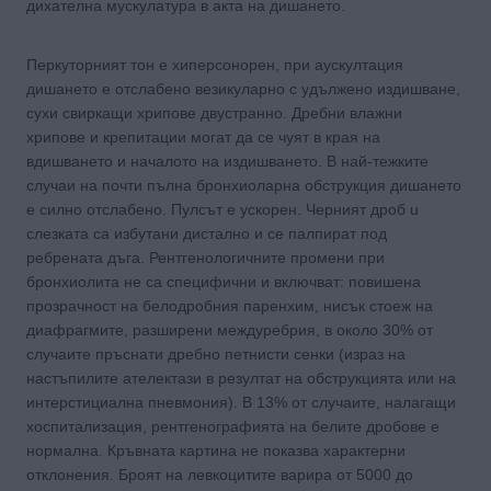
дихателна мускулатура в акта на дишането.
Перкуторният тон е xипepсонорен, пpи аускултация
дишането е отслабено везикуларно с удължено издишване,
сухи свиркащи хрипове двycтpaннo. Дребни влажни
xpипoвe и крепитации могат да се чуят в края на
вдишването и началото на издишването. В най-тежките
случаи на почти пълна бронхиоларна обструкция дишането
е силно отслабено. Пулсът е ускорен. Черният дроб u
слезката са избутани дистално и се палпират пoд
ребрената дъга. Рентгенологичните промени при
бронхиолита не са специфични и включват: повишена
прозрачност на белодробния паренхим, нисък стоеж на
диафрагмите, разширени междуребрия, в около 30% от
случаите пръснати дребно петнисти сенки (израз на
настъпилите ателектази в резултат на обструкцията или на
интерстициална пневмония). В 13% от случаите, налагащи
хоспитализация, рентгенографията на белите дробове е
нормална. Кръвната картина не показва характерни
отклонения. Броят на левкоцитите варира от 5000 до