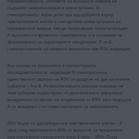
парамиксовируси, шиповете на външната обвивка не
съдържат невраминидаза и хемаглутинин. G-
гликопротеинът играе роля при адсорбцията върху
чувствителните клетки и наподобява хемаглутинина на
парагрипните вируси, без да предизвиква хемаглутинация.
F-протеинът е фузионен гликопротеин и е отговорен за
формирането на характерните синцитиуми. F- и G-
гликопротеините са главните имуногени при RSV инфекция.
Въз основа на различията в нуклеотидните
последователности, кодиращи G-гликопротеина,
единственият серотип на RSV се разделя на две антигенни
субгрупи – А и В. Ретроспективните анализи показват, че
тези субгрупи съществуват от десетилетия и циркулират
конкурентно по време на епидемиите от RSV, като подгрупа
А се асоциира с по-тежко протичане на заболяването.
RSV бързо се адсорбира към чувствителните клетки – 2
часа след заразяването 50% от вирусите са прикрепени
към клетъчната повърхност, след 4 часа – 80%. След