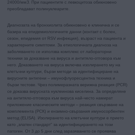
24000/ммЗ. При пациентите с левкоцитоза обикновено
преобладават полинуклеарите.
Диагнозата на бронхиолита обикновено е клинична и се
базира на епидемиологичните данни (контакт с болен,
сезон, епидемия от RSV инфекция), възраст на пациента и
характерните симптоми. За етиологичната диагноза на
заболяването се използва комплекс от лабораторни
техники за доказване на вируса и антитяло-отговора към
него. Доказването на вируса включва изолирането му на
клетъчни култури, бързи методи за идентифициране на
вирусните антигени – имунофлуоресцентна техника и
бързи тестове. Чрез полимеразната верижна реакция (РCR)
се доказва вирусната нуклеинова киселина. За определяне
на антитяло-отговора към вируса най-често намират
приложение класическите методи – реакция свързване на
комплемента (РСК) и ензимно-свързания имуносорбентен
мeтoд (ELISA). Изолирането на клетъчни култури е прието
като „златен стандарт“ за идентифицирането на този
патоген. От 3 до 5 дни след заразяването се проявява