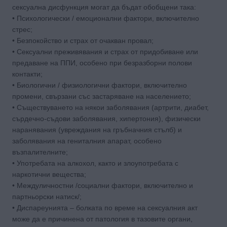
сексуална дисфункция могат да бъдат обобщени така:
• Психологически / емоционални фактори, включително
стрес;
• Безпокойство и страх от очакван провал;
• Сексуални преживявания и страх от придобиване или
предаване на ППИ, особено при безразборни полови
контакти;
• Биологични / физиологични фактори, включително
промени, свързани със застаряване на населението;
• Съществуването на някои заболявания (артрити, диабет,
сърдечно-съдови заболявания, хипертония), физически
наранявания (увреждания на гръбначния стълб) и
заболявания на гениталния апарат, особено
възпалителните;
• Употребата на алкохол, както и злоупотребата с
наркотични вещества;
• Междуличностни /социални фактори, включително и
партньорски натиск/;
• Диспареунията – болката по време на сексуалния акт
може да е причинена от патология в тазовите органи,