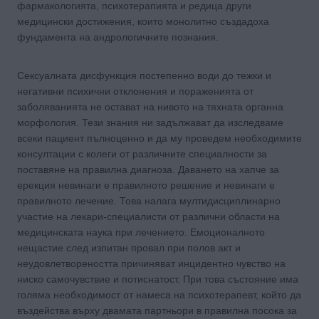
фармакологията, психотерапията и редица други
медицински достижения, които монолитно създадоха
фундамента на андрологичните познания.
Сексуалната дисфункция постепенно води до тежки и
негативни психични отклонения и пораженията от
заболяванията не остават на нивото на тяхната органна
морфология. Тези знания ни задължават да изследваме
всеки пациент пълноценно и да му проведем необходимите
консултации с колеги от различните специалности за
поставяне на правилна диагноза. Даването на хапче за
ерекция невинаги е правилното решение и невинаги е
правилното лечение. Това налага мултидисциплинарно
участие на лекари-специалисти от различни области на
медицинската наука при лечението. Емоционалното
нещастие след изпитан провал при полов акт и
неудовлетвореността причиняват инцидентно чувство на
ниско самочувствие и потиснатост. При това състояние има
голяма необходимост от намеса на психотерапевт, който да
въздейства върху двамата партньори в правилна посока за