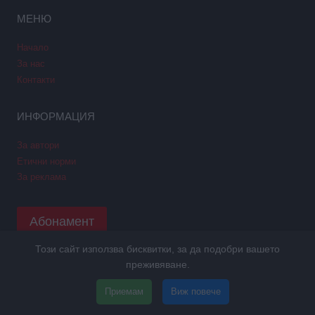
МЕНЮ
Начало
За нас
Контакти
ИНФОРМАЦИЯ
За автори
Етични норми
За реклама
Абонамент
Този сайт използва бисквитки, за да подобри вашето
преживяване.
Copyright © 2026 GPNews. Всички права запазени.
Приемам
Виж повече
Уеб дизайн и SEO от Трибест
ПОЛИТИКА GDPR