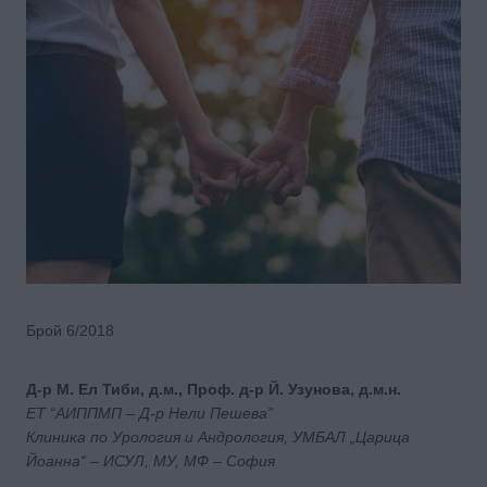
Брой 6/2018
Д-р М. Ел Тиби, д.м., Проф. д-р Й. Узунова, д.м.н.
ЕТ “АИППМП – Д-р Нели Пешева”
Клиника по Урология и Андрология, УМБАЛ „Царица
Йоанна“ – ИСУЛ, МУ, МФ – София