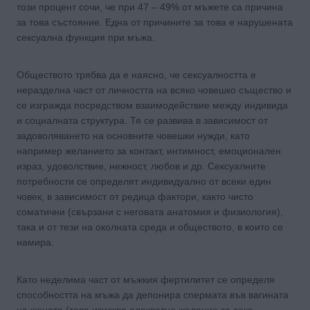
този процент сочи, че при 47 – 49% от мъжете са причина
за това състояние. Една от причините за това е нарушената
сексуална функция при мъжа.
Обществото трябва да е наясно, че сексуалността е
неразделна част от личността на всяко човешко същество и
се изгражда посредством взаимодействие между индивида
и социалната структура. Тя се развива в зависимост от
задоволяването на основните човешки нужди, като
например желанието за контакт, интимност, емоционален
израз, удоволствие, нежност, любов и др. Сексуалните
потребности се определят индивидуално от всеки един
човек, в зависимост от редица фактори, както чисто
соматични (свързани с неговата анатомия и физиология),
така и от тези на околната среда и обществото, в които се
намира.
Като неделима част от мъжкия фертилитет се определя
способността на мъжа да депонира спермата във вагината
на жената (това изисква адекватно желание за секс,