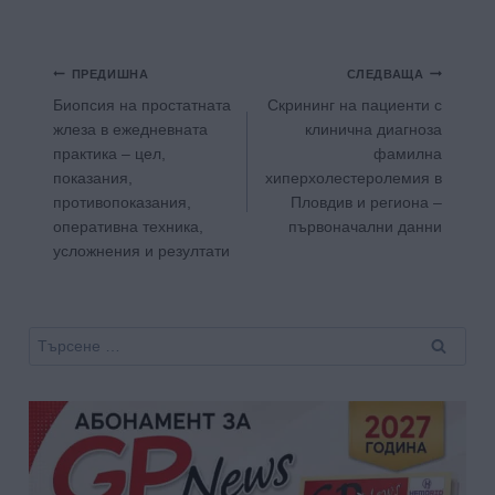
Навигация
ПРЕДИШНА
СЛЕДВАЩА
Биопсия на простатната
Скрининг на пациенти с
жлеза в ежедневната
клинична диагноза
практика – цел,
фамилна
показания,
хиперхолестеролемия в
противопоказания,
Пловдив и региона –
оперативна техника,
първоначални данни
усложнения и резултати
Търсене
за: