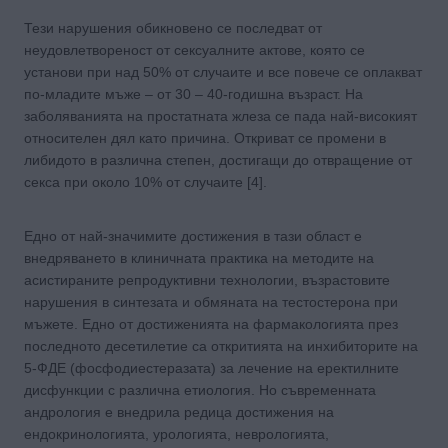
Тези нарушения обикновено се последват от
неудовлетвореност от сексуалните актове, която се
установи при над 50% от случаите и все повече се оплакват
по-младите мъже – от 30 – 40-годишна възраст. На
заболяванията на простатната жлеза се пада най-високият
относителен дял като причина. Откриват се промени в
либидото в различна степен, достигащи до отвращение от
секса при около 10% от случаите [4].
Едно от най-значимите достижения в тази област е
внедряването в клиничната практика на методите на
асистираните репродуктивни технологии, възрастовите
нарушения в синтезата и обмяната на тестостерона при
мъжете. Едно от достиженията на фармакологията през
последното десетилетие са откритията на инхибиторите на
5-ФДЕ (фосфодиестеразата) за лечение на еректилните
дисфункции с различна етиология. Но съвременната
андрология е внедрила редица достижения на
ендокринологията, урологията, неврологията,