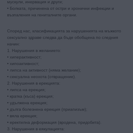
мускули, инервация и други;
• Болката, причинена от остри и хронични инфекции и
възпаления на гениталните органи.
Според нас, класификацията за нарушенията на мъжкото
сексуално здраве следва да бъде обобщена по следния
начин:
1. Нарушения в желанието:
• хиперактивност;
• хипоактивност;
• липса на активност (няма желание);
• сексуална неохота (отвращение).
2. Нарушения в ерекцията:
• липса на ерекция;
• кратка (къса) ерекция;
• удължена ерекция;
• дълга болезнена ерекция (приапизъм);
• вяла ерекция;
• еректилна деформация (вродена, придобита).
3. Нарушения в еякулацията: