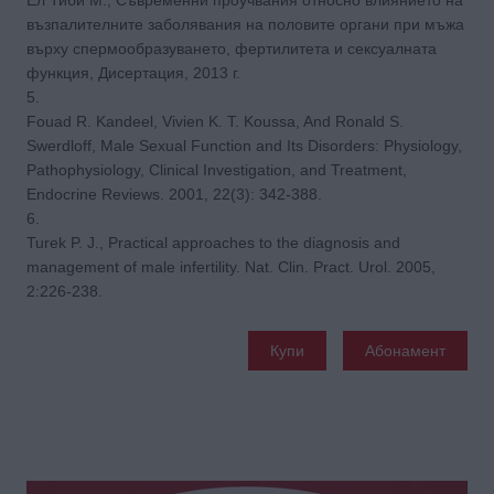
възпалителните заболявания на половите органи при мъжа
върху спермообразуването, фертилитета и сексуалната
функция, Дисертация, 2013 г.
5.
Fouad R. Kandeel, Vivien K. T. Koussa, And Ronald S.
Swerdloff, Male Sexual Function and Its Disorders: Physiology,
Pathophysiology, Clinical Investigation, and Treatment,
Endocrine Reviews. 2001, 22(3): 342-388.
6.
Turek P. J., Practical approaches to the diagnosis and
management of male infertility. Nat. Clin. Pract. Urol. 2005,
2:226-238.
Купи
Абонамент