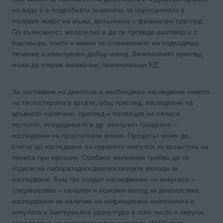
на вида ѝ е подробната анамнеза за нарушенията в
половия живот на мъжа, допълнена с физикален преглед.
По възможност, желателно е да се проведе разговор и с
партньора, което е важно за планирането на подходящо
лечение и евентуален добър изход. Физикалният преглед
може да открие аномалии, причиняващи ЕД.
За поставяне на диагноза е необходимо изследване нивото
на тестостерона в кръвта, общ преглед, изследване на
кръвното налягане, преглед и палпация на пениса
тестсите, епидидимити и др. ректално туширане –
изследване на простатната жлеза. Процесът може да
стигне до изследване на нервните импулси за кръвотока на
пениса при ерекция. Особено внимание трябва да се
отдели на лабораторно-диагностичните методи за
изследване. Към тях спадат изследвания на еякулата –
спермограма – начален и основен метод за диагностика,
изследвания за наличие на инфекциозна компонента в
еякулата и бактериална урокултура в това число и вируси,
определяне на антиспермални антитела (MAR-тест,