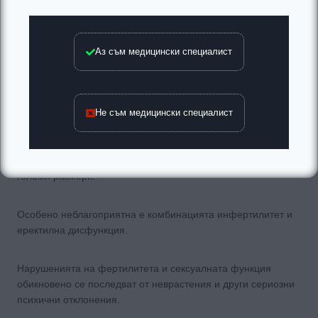
индивидуалната самооценка, в развитието на
допълнителни психосоматични оплаквания и появата на
партньорски и семейни конфликти, които още повече
задълбочават кризисната ситуация и увеличават общите
Аз съм медицински специалист
здравни рискове. В този смисъл, еректилната дисфункция е
сред здравните проблеми, които се свързват с особено
значими психо-социални рискове и последици. Това може
Не съм медицински специалист
да се отрази и върху поведението на някои мъже в
обществото, като показват лесна раздразнимост или
различна степен на депресия. Този проблем е широко
разпространен в световен мащаб и придобива все по-
големи размери.
Особено неблагоприятна е комбинацията инфертилитет и
еректилна дисфункция.
Нарушенията на фертилитета и сексуалната функция
обикновено се последват от неврастения и други сериозни
психични отклонения.