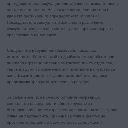
преждевременна еякулация или забавена такава, и това е
напълно естествено. Но когато е често, единият или и
двамата партньори го определят като “проблем”.
Несходството в сексуалното желание и различните
сексуални техники в повечето случаи е причина дори за
прекратяване на връзката.
Сексуалните нарушения обикновено намаляват
интимността. Когато някой от двойката има проблем или
по-слабо изразено желание за контакт, той се отдръпва,
търсейки думи за извинение или изпитване на чувство за
вина. Възникналото сексуално разстройство нерядко
предизвиква тревожно-депресивна реакция.
За съжаление, все по-често битовите неуредици,
социалната несигурност и общото чувство за
безперспективност се отразяват на спонтанната сексуална
изява на партньорите. Причина за това е фактът, че
еротичното желание и възможността за нормални