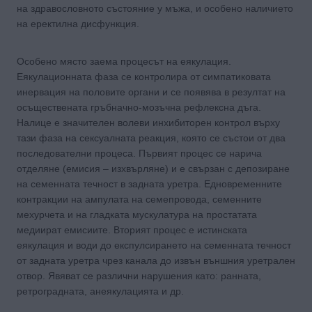
на здравословното състояние у мъжа, и особено наличието
на еректилна дисфункция.
Особено място заема процесът на еякулация.
Еякулационната фаза се контролира от симпатиковата
инервация на половите органи и се появява в резултат на
осъществената гръбначно-мозъчна рефлексна дъга.
Налице е значителен волеви инхибиторен контрол върху
тази фаза на сексуалната реакция, която се състои от два
последователни процеса. Първият процес се нарича
отделяне (емисия – изхвърляне) и е свързан с депозиране
на семенната течност в задната уретра. Едновременните
контракции на ампулата на семепровода, семенните
мехурчета и на гладката мускулатура на простатата
медиират емисиите. Вторият процес е истинската
еякулация и води до експулсирането на семенната течност
от задната уретра чрез канала до извън външния уретрален
отвор. Явяват се различни нарушения като: ранната,
ретроградната, анеякулацията и др.