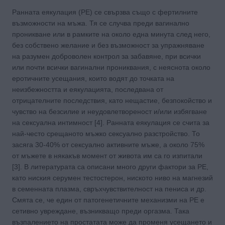
Ранната еякулация (РЕ) се свързва също с фертилните
възможности на мъжа. Тя се случва преди вагинално
проникване или в рамките на около една минута след него,
без собствено желание и без възможност за упражняване
на разумен доброволен контрол за забавяне, при всички
или почти всички вагинални прониквания, с неяснота около
еротичните усещания, които водят до точката на
неизбежността и еякулацията, последвана от
отрицателните последствия, като нещастие, безпокойство и
чувство на безсилие и неудовлетвореност и/или избягване
на сексуална интимност [4]. Ранната еякулация се счита за
най-често срещаното мъжко сексуално разстройство. То
засяга 30-40% от сексуално активните мъже, а около 75%
от мъжете в някакъв момент от живота им са го изпитали
[3]. В литературата са описани много други фактори за РЕ,
като ниския серумен тестостерон, ниското ниво на магнезий
в семенната плазма, свръхчувствителност на пениса и др.
Смята се, че един от патогенетичните механизми на РЕ е
сетивно увреждане, възникващо преди оргазма. Така
възпалението на простатата може да променя усещането и