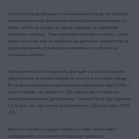
Сексуалната дисфункция е невъзможността да се реагира
емоционално или физически на сексуална стимулация по
начин, който се очаква от здрав индивид на приемлив
сексуален отговор. Това означава наличие на нещо, което
пречи на мъжа или на двойката да достигне задоволство и
удовлетворение от извършена активност по време на
сексуален контакт.
Нарушенията на сексуалната функция са често срещани
сред мъжете от всички възрасти, етноси и културни среди.
Те са били оценявани при мащабно проучване през 1995 г.,
което показва, че повече от 152 млн мъже по света са
изпитали еректилна дисфункция. Техният брой ще нарасне
с 170 млн, т.е. ще стигне приблизително 322 млн през 2025
г.[2].
Много от мъжете в даден период от своя живот имат
затруднения с постигане на ерекция, поява на