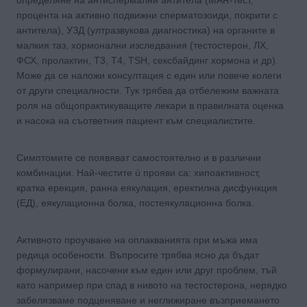
процента на активно подвижни сперматозоиди, покрити с
антитела), УЗД (ултразвукова диагностика) на органите в
малкия таз, хормонални изследвания (тестостерон, ЛХ,
ФСХ, пролактин, Т3, Т4, ТSН, сексбайдинг хормона и др).
Може да се наложи консултация с един или повече колеги
от други специалности. Тук трябва да отбележим важната
роля на общопрактикуващите лекари в правилната оценка
и насока на съответния пациент към специалистите.
Симптомите се появяват самостоятелно и в различни
комбинации. Най-честите ù прояви са: хипоактивност,
кратка ерекция, ранна еякулация, еректилна дисфункция
(ЕД), еякулационна болка, постеякулационна болка.
Активното проучване на оплакванията при мъжа има
редица особености. Въпросите трябва ясно да бъдат
формулирани, насочени към един или друг проблем, тъй
като например при спад в нивото на тестостерона, нерядко
забелязваме подценяване и неглижиране възприемането