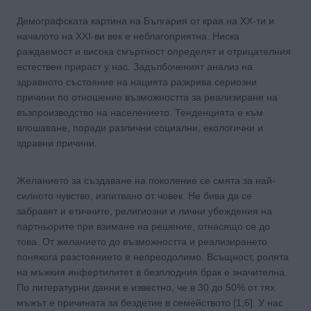
Демографската картина на България от края на ХХ-ти и
началото на ХХІ-ви век е неблагоприятна. Ниска
раждаемост и висока смъртност определят и отрицателния
естествен прираст у нас. Задълбоченият анализ на
здравното състояние на нацията разкрива сериозни
причини по отношение възможността за реализиране на
възпроизводство на населението. Тенденцията е към
влошаване, поради различни социални, екологични и
здравни причини.
Желанието за създаване на поколение се смята за най-
силното чувство, изпитвано от човек. Не бива да се
забравят и етичните, религиозни и лични убеждения на
партньорите при взимане на решение, отнасящо се до
това. От желанието до възможността и реализирането
понякога разстоянието е непреодолимо. Всъщност, ролята
на мъжкия инфертилитет в безплодния брак е значителна.
По литературни данни е известно, че в 30 до 50% от тях
мъжът е причината за бездетие в семейството [1,6]. У нас