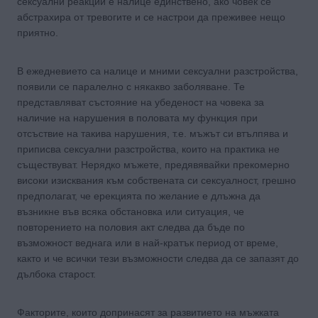
сексуални реакции е налице единствено, ако човек се
абстрахира от тревогите и се настрои да преживее нещо
приятно.
В ежедневието са налице и мними сексуални разстройства,
появили се паралелно с някакво заболяване. Те
представляват състояние на убеденост на човека за
наличие на нарушения в половата му функция при
отсъствие на такива нарушения, т.е. мъжът си втълпява и
приписва сексуални разстройства, които на практика не
съществуват. Нерядко мъжете, предявявайки прекомерно
високи изисквания към собствената си сексуалност, грешно
предполагат, че ерекцията по желание е длъжна да
възникне във всяка обстановка или ситуация, че
повторението на половия акт следва да бъде по
възможност веднага или в най-кратък период от време,
както и че всички тези възможности следва да се запазят до
дълбока старост.
Факторите, които допринасят за развитието на мъжката