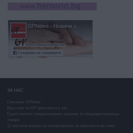
ЗА НАС
Списание GPNews
Връстник на GP практиката у нас
Единственото специализирано издание за общопрактикуващи
лекари
12 месечни книжки на жизненоважни за практиката ви теми