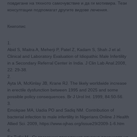
повдигане на тяхното самочувствие и да ги мотивира. Тези
консултации подпомагат другите видове лечения.
Книгопис
1.
Abid S, Maitra A, Meherji P, Patel Z, Kadam S, Shah J et al.
Clinical and Laboratory Evaluation of Idiopathic Male Infertility
in a Secondary Referral Center in India. J Clin Lab Anal.2008,
22: 29-38.
2.
Ayta IA, McKinlay JB, Krane RJ. The likely worldwide increase
in erectile dysfunction between 1995 and 2025 and some
possible policy consequences. Br J Urol Int. 1999, 84:50-56.
3.
Emokpae MA, Uadia PO and Sadiq NM. Contribution of
bacterial infection to male infertility in Nigerians.Online J Health
Allied Sci. 2009, https://www.ojhas.org/issue29/2009-1-6.htm
4.
Ел Тиби М., Съвременни проучвания относно влиянието на