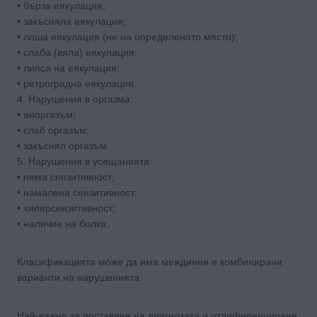
• бърза еякулация;
• закъсняла еякулация;
• лоша еякулация (не на определеното място);
• слаба (вяла) еякулация;
• липса на еякулация;
• ретроградна еякулация.
4. Нарушения в оргазма:
• аноргазъм;
• слаб оргазъм;
• закъснял оргазъм.
5. Нарушения в усещанията:
• няма сензитивност;
• намалена сензитивност;
• хиперсензитивност;
• наличие на болка.
Класификацията може да има междинни и комбинирани
варианти на нарушенията.
Най-важно за поставяне на диагнозата и отдиференциране