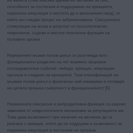
способност за постигане и поддържане на ерекцията,
нормална еякулация и мястото да е вагиналния свод), от
който акт следва процес на забременяване. Сексуалната
стимулация на мъжа е резултат от психологически,
неврогенни, съдови и местни генитални функции на
половите органи.
Нормалният мъжки полов цикъл се разглежда като
функционално разделен на пет взаимно свързани
последователни събития: либидо, ерекция, еякулация,
оргазъм и спадане на ерекцията. Тази класификация на
мъжкия полов цикъл е физически най-измерима и отговаря
на цялата органна съвкупност и функционалност [5].
Нормалната сексуална и репродуктивна функция са широко
зависими от неврологичните механизми за регулацията им.
Това дава възможност при наличие на желание да се
реагира с ерекция, която да се поддържа и възможност за
нормална еякулация и постигане на оргазъм.