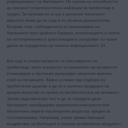
инфекциозност на бактериите. Но оценка на способността
да причинят опортюнистични инфекции за пробиотици е
трудно. За наличие на остра и хронична токсичност
вероятно може да се съди и по косвени доказателства.
Въпреки това, наблюденията за преминаване на
бактериите през чревната бариера, колонизацията в тялото
на гостоприемника и транслокацията осигуряват по-преки
данни за определяне на тяхната инфекциозност. 14
Все още е спорен въпросът за използването на
пробиотици, които в резултат на ензимните им активности
(гликозидази и протеази) разграждат защитния мукозен
слой на лигавицата. Важно условие при подбора на
пробиотични щамове е да не е налична продукция на
вредни вещества по време на метаболитната им активност.
Затова задължителен тест е да се определи дали
бактериите преобразуват хранителни компоненти или
биологични секрети във вторични вещества, вредни за
гостоприемника. Например, някои чревни бактерии
въздействат на белтъците и техните катаболитни продукти с