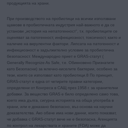
продукцията на храни.
При производството на пробиотици на всички използвани
щамове в пробиотичната индустрия най-важното е да се
установи „история на непатогенност“, т.к. пробиотиците се
оценяват за патогенност, инфекциозност, токсичност, както и
наличие на вирулентни фактори. Липсата на патогенност и
инфекциозност е задължително условие за пробиотична
безопасност. Международно приет е GRAS-статут (
Generally Recognize As Safe, т.e. Обикновено Признатите
като Безопасни) за млечно-киселите бактерии, особено за
тези, които се използват като пробиотици.8 По принцип,
GRAS-статут е една от четирите правни категории,
определени от Конгреса в САЩ през 1958 г. за хранителни
добавки. За вещество GRAS е било определено само това,
което има дълга, сигурна историята на обща употреба в
храни, или е доказано безопасно, въз основа на научни
доказателства. Ако обаче има нови данни, които показват,
че добавка с GRAS-статут вече не е безопасна, Aгенцията
по контрол на лекарствата и храните (FDA) може да