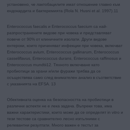
установено, че лактобацилите имат отнoшение главно към
ендокардита и бактеремията (Rola N. Husni et al. 1997).11
Enterococcus faecalis и Enterococcus faecium са най-
разпространените видове при човека и представляват
повече от 90% от клиничните изолати. Други видове
ентероки, които причиняват инфекции при човека, включват
Enterococcus avium, Enterococcus gallinarum, Enterococcus
casseliflavus, Enterococcus durans, Enterococcus raffinosus и
Enterococcus mundtii12. Тяхното включване като
пробиотици за храни и/или фуражи трябва да се
осъществява само след внимателен анализ в съответствие
с указанията на EFSA. 13
Обективната оценка на безопасността на пробиотици в
различни аспекти не е лека задача. Въпреки това, има
важни характеристики, които може да се определят in vitro и
тези тестове са сравнително лесно изпълними с
релевантни резултати. Много важен е тестът за