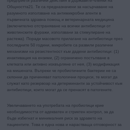
предприети различни действия в държавите-членки на
Общността21. Те са предназначени за насърчаване на
разумното използване на антимикробни агенти в
първичната здравна помощ и ветеринарната медицина
(включително отстраняване на всички антибиотици от
животинските фуражи, използвани за стимулиране на
растежа). Поради масовото прилагане на антибиотици през
последните 50 години, микробите са развили различни
механизми на резистентност към дадени антибиотици: (1)
инактивация на ензими, (2) ограничено постъпване в
клетката или активно изхвърляне от нея, (3) модификация
на мишената. Въпреки че пробиотичните бактерии не са
склонни да причиняват патологични процеси, те могат да
служат като резервоар на детерминанти за устойчивост към
антибиотици, които могат да се пренасят в патогените.
Увеличаването на употребата на пробиотици крие
необходимостта от адекватен и стриктен контрол, за да
бъде избегнат и минималния риск за здравето на
пациентите. Това е една нова и нарастваща отговорност за