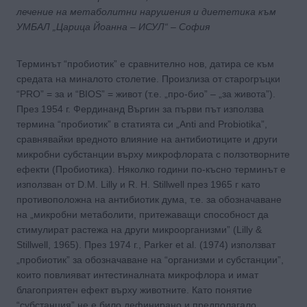
лечение на метаболитни нарушения и диететика към
УМБАЛ „Царица Йоанна – ИСУЛ“ – София
Терминът “пробиотик” е сравнително нов, датира се към
средата на миналото столетие. Произлиза от старогръцки
“PRO” = за и “BIOS” = живот (т.е. „про-био” – „за живота”).
През 1954 г. Фердинанд Въргин за първи път използва
термина “пробиотик” в статията си „Anti and Probiotika”,
сравнявайки вредното влияние на антибиотиците и други
микробни субстанции върху микрофлората с ползотворните
ефекти (Пробиотика). Няколко години по-късно терминът е
използван от D.M. Lilly и R. H. Stillwell през 1965 г като
противоположна на антибиотик дума, т.е. за обозначаване
на „микробни метаболити, притежаващи способност да
стимулират растежа на други микроорганизми” (Lilly &
Stillwell, 1965). През 1974 г., Parker et al. (1974) използват
„пробиотик” за обозначаване на “организми и субстанции”,
които повлияват интестиналната микрофлора и имат
благоприятен ефект върху животните. Като понятие
“субстанция” не е било дефинирано и предполагало