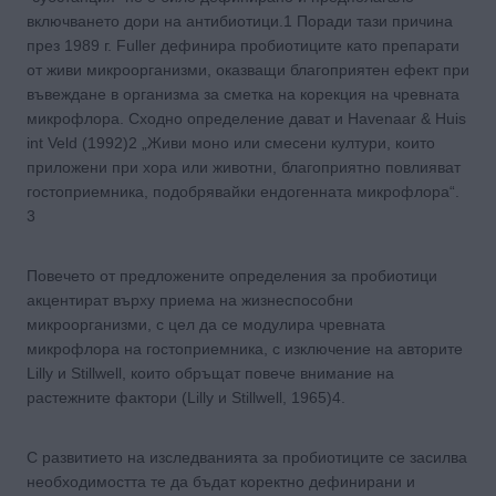
включването дори на антибиотици.1 Поради тази причина
през 1989 г. Fuller дефинира пробиотиците като препарати
от живи микроорганизми, оказващи благоприятен ефект при
въвеждане в организма за сметка на корекция на чревната
микрофлора. Сходно определение дават и Havenaar & Huis
int Veld (1992)2 „Живи моно или смесени култури, които
приложени при хора или животни, благоприятно повлияват
гостоприемника, подобрявайки ендогенната микрофлора“.
3
Повечето от предложените определения за пробиотици
акцентират върху приема на жизнеспособни
микроорганизми, с цел да се модулира чревната
микрофлора на гостоприемника, с изключение на авторите
Lilly и Stillwell, които обръщат повече внимание на
растежните фактори (Lilly и Stillwell, 1965)4.
С развитието на изследванията за пробиотиците се засилва
необходимостта те да бъдат коректно дефинирани и