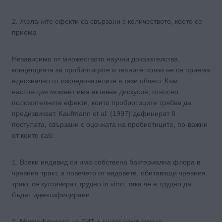
2. Желаните ефекти са свързани с количеството, което се
приема
Независимо от множеството научни доказателства,
концепцията за пробиотиците и техните ползи не се приема
еднозначно от изследователите в тази област. Към
настоящия момент има активна дискусия, относно
положителните ефекти, които пробиотиците трябва да
предизвикват. Kaufmann et al. (1997) дефинират 8
постулата, свързани с оценката на пробиотиците, по-важни
от които са6:
1. Всеки индивид си има собствена бактериална флора в
чревния тракт, а повечето от видовете, обитаващи чревния
тракт, се култивират трудно in vitro, така че е трудно да
бъдат идентифицирани
2. Микрофлората на ГИТ е много комплексна