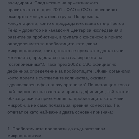
валидирани. След искане на аржентинското
правителството, през 2001 г ФАО и СЗО спонсорират
експертна консултативна група. По време на
консултацията, която е председателствана от д-р Грегор
Рейд – директор на канадския Център за изследвания и
развитие за пробиотици, в групата с консенсус е прието
определението за пробиотиците като „живи
микроорганизми, които, когато се прилагат в достатъчни
количества, предоставят полза за здравето на
гостоприемника“.5 Така през 2002 г. СЗО официално
дефинира определение за пробиотиците: „Живи организми,
които приети в съответните количества, оказват
здравословен ефект върху организма” Понастоящем това е
най-широко използваната и приета дефиниция, тъй като тя
обхваща всички приложения на пробиотиците като живи
микроби, а не само ползата за чревния хомеостаз. Т.е.,
отчитат се като най-важни двата основни признака:
1. Пробиотичните препарати да съдържат живи
микроорганизми.