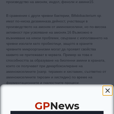
производство на амоняк, индол, феноли и амини15.
В сравнение с други чревни бактерии, Bifidobacterium sp.
имат по-ниска дезаминаза дейност, участващи в
производството на амоняк от аминокиселини, но по-висока
активност при усвояване на амоняк.16 Възможно е
възникване на някои проблеми, свързани с използването на
чревни изолати като пробиотици, защото в храните
чревните микроорганизми могат да проявят свойства
каквито не притежават в червата. Пример за това е
способността за образуване на биогенни амини в храната,
които се получават при декарбоксилиране на
аминокиселините (напр. тирамин и хистамин, съответно от
аминокиселините тирозин и хистидин) по време на
ферментационните и гнилостните процеси.
Тези амини могат да се окажат вредни, а образуването
GP
News
може да се дължи на качествения и количествения състав
на микрофлората, хигиената по време на производство и
на физични и химични променливи. Друг пример,