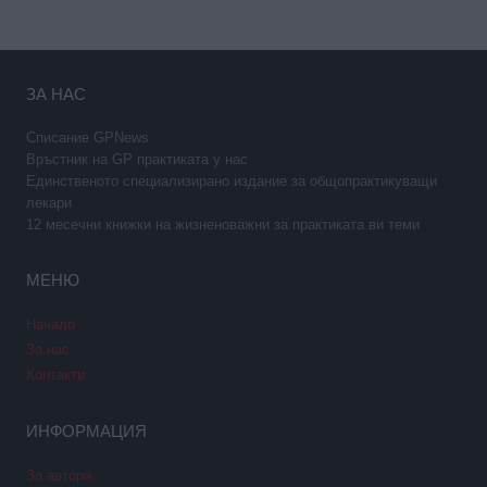
ЗА НАС
Списание GPNews
Връстник на GP практиката у нас
Единственото специализирано издание за общопрактикуващи
лекари
12 месечни книжки на жизненоважни за практиката ви теми
МЕНЮ
Начало
За нас
Контакти
ИНФОРМАЦИЯ
За автори