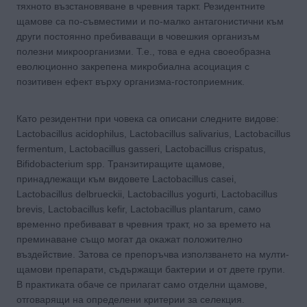
тяхното възстановяване в чревния таркт. Резидентните
щамове са по-съвместими и по-малко антагонистични към
други постоянно пребиваващи в човешкия организъм
полезни микроорганизми. Т.е., това е една своеобразна
еволюционно закрепена микробиална асоциация с
позитивен ефект върху организма-гостоприемник.
Като резидентни при човека са описани следните видове:
Lactobacillus acidophilus, Lactobacillus salivarius, Lactobacillus
fermentum, Lactobacillus gasseri, Lactobacillus crispatus,
Bifidobacterium spp. Транзитиращите щамове,
принадлежащи към видовете Lactobacillus casei,
Lactobacillus delbrueckii, Lactobacillus yogurti, Lactobacillus
brevis, Lactobacillus kefir, Lactobacillus plantarum, само
временно пребивават в чревния тракт, но за времето на
преминаване също могат да окажат положително
въздействие. Затова се препоръчва използването на мулти-
щамови препарати, съдържащи бактерии и от двете групи.
В практиката обаче се прилагат само отделни щамове,
отговарящи на определени критерии за селекция.