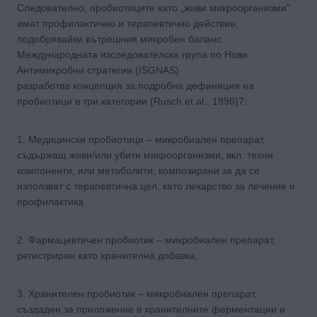
Следователно, пробиотиците като „живи микроорганизми”
имат профилактично и терапевтично действие,
подобрявайки вътрешния микробен баланс.
Международната изследователска група по Нови
Антимикробни стратегии (ISGNAS)
разработва концепция за подробна дефиниция на
пробиотици в три категории (Rusch et al., 1996)7:
1. Медицински пробиотици – микробиален препарат,
съдържащ живи/или убити микроорганизми, вкл. техни
компоненти, или метаболити, композирани за да се
използват с терапевтична цел, като лекарство за лечение и
профилактика.
2. Фармацевтичен пробиотик – микробиален препарат,
регистриран като хранителна добавка.
3. Хранителен пробиотик – микробиален препарат,
създаден за приложение в хранителните ферментации и