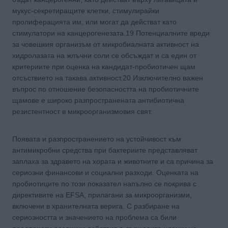
мукус-секретиращите клетки, стимулирайки
пролиферацията им, или могат да действат като
стимулатори на канцерогенезата.19 Потенциалните вреди
за човешкия организъм от микробиалната активност на
хидролазата на жлъчни соли се обсъждат и са един от
критериите при оценка на кандидат-пробиотичен щам
отсъствието на такава активност.20 Изключително важен
въпрос по отношение безопасността на пробиотичните
щамове е широко разпространената антибиотична
резистентност в микроорганизмовия свят.
Появата и разпространението на устойчивост към
антимикробни средства при бактериите представляват
заплаха за здравето на хората и животните и са причина зa
сериозни финансови и социални разходи. Оценката на
пробиотиците по този показател напълно се покрива с
директивите на EFSA, прилагани за микроорганизми,
включени в хранителната верига. С разбиране на
сериозността и значението на проблема са били