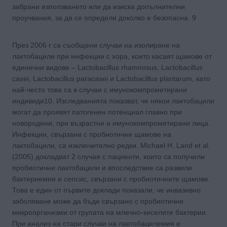
забрани използването или да изиска допълнителни
проучвания, за да се определи доколко е безопасна. 9
През 2006 г са съобщени случаи на изолиране на
лактобацили при инфекции с хора, които касаят щамове от
единични видове – Lactobacillus rhamnosus, Lactobacillus
casei, Lactobacillus paracasei и Lactobacillus plantarum, като
най-често това са в случаи с имунокомпрометирани
индивиди10. Изследванията показват, че някои лактобацили
могат да проявят патогенен потенциал главно при
новородени, при възрастни и имунокомпрометирани лица.
Инфекции, свързани с пробиотични щамове на
лактобацили, са изключително редки. Michael H. Land et al.
(2005) докладват 2 случая с пациенти, които са получили
пробиотични лактобацили и впоследствие са развили
бактериемия и сепсис, свързани с пробиотичните щамове.
Това е един от първите доклади показали, че инвазивно
заболяване може да бъде свързано с пробиотични
микроорганизми от групата на млечно-киселите бактерии.
При анализ на стари случаи на лактобацилемия е