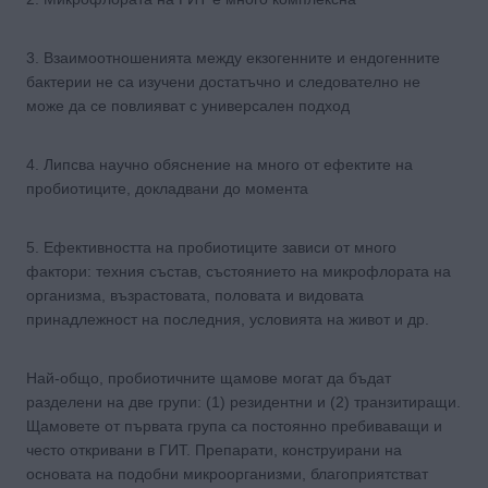
3. Взаимоотношенията между екзогенните и ендогенните
бактерии не са изучени достатъчно и следователно не
може да се повлияват с универсален подход
4. Липсва научно обяснение на много от ефектите на
пробиотиците, докладвани до момента
5. Ефективността на пробиотиците зависи от много
фактори: техния състав, състоянието на микрофлората на
организма, възрастовата, половата и видовата
принадлежност на последния, условията на живот и др.
Най-общо, пробиотичните щамове могат да бъдат
разделени на две групи: (1) резидентни и (2) транзитиращи.
Щамовете от първата група са постоянно пребиваващи и
често откривани в ГИТ. Препарати, конструирани на
основата на подобни микроорганизми, благоприятстват