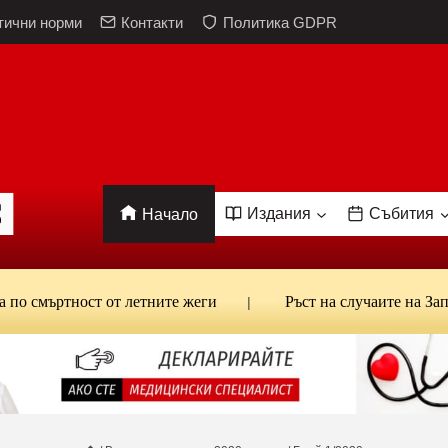
тични норми
Контакти
Политика GDPR
Издания
Събития
Начало
мъртност от летните жеги
Ръст на случаите на Западнон