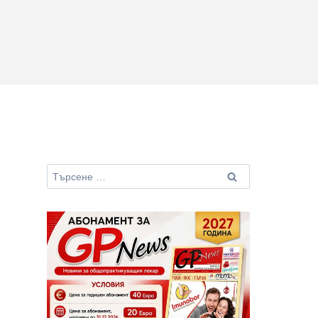
Търсене
за: