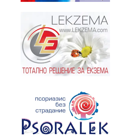
ябва да
алист