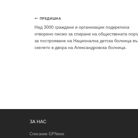
Навигация
ПРЕДИШНА
Над 3000 граждани и организации подкрепиха
отворено писмо за спиране на обществената пор
за построяване на Национална детска болница въ
скелето в двора на Александровска болница.
ЗА НАС
Списание GPNews