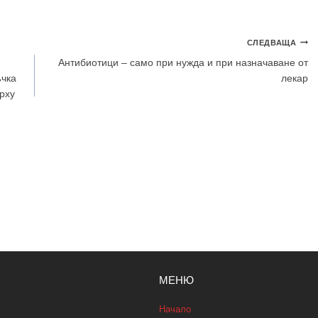
СЛЕДВАЩА
Антибиотици – само при нужда и при назначаване от
ъчка
лекар
рху
МЕНЮ
Начало