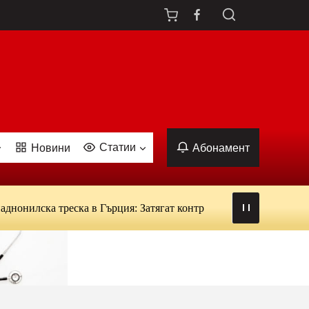
Статии
Новини
Абонамент
илска треска в Гърция: Затягат контрола над кръводаряването