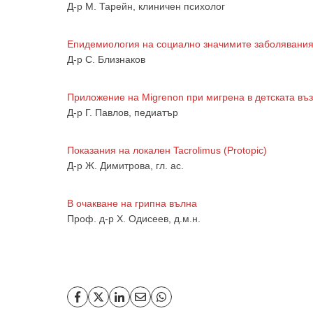
Д-р М. Тарейн, клиничен психолог
Епидемиология на социално значимите заболявания
Д-р С. Близнаков
Приложение на Migrenon при мигрена в детската въ
Д-р Г. Павлов, педиатър
Показания на локален Tacrolimus (Protopic)
Д-р Ж. Димитрова, гл. ас.
В очакване на грипна вълна
Проф. д-р Х. Одисеев, д.м.н.