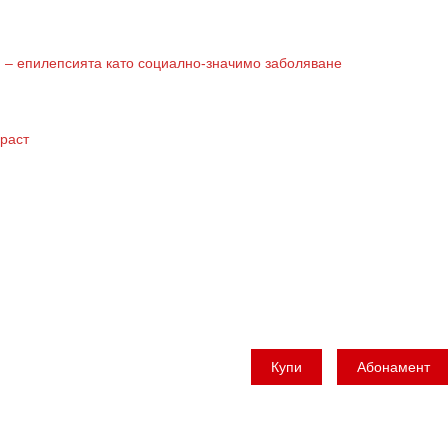
 – eпилепсията като социално-значимо заболяване
зраст
Купи
Абонамент