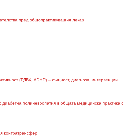
GP
News
НОВИНИ ЗА ОБЩОПРАКТИКУВАЩИЯ ЛЕКАР
кателства пред общопрактикуващия лекар
 може
да виждате специализирано медицинско съдържание
, тр
декларирате, че сте
медицински специалист
!
 съм медицински специалист
Не съм медицински специ
ктивност (РДВХ, ADHD) – същност, диагноза, интервенции
 с диабетна полиневропатия в общата медицинска практика с
ия контратрансфер