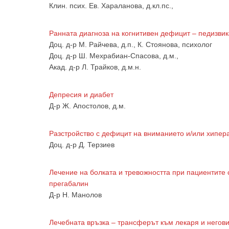
Клин. псих. Ев. Хараланова, д.кл.пс.,
Ранната диагноза на когнитивен дефицит – педизви
Доц. д-р М. Райчева, д.п., К. Стоянова, психолог
Дoц. д-р Ш. Мехрабиан-Спасова, д.м.,
За да
Акад. д-р Л. Трайков, д.м.н.
Депресия и диабет
Д-р Ж. Апостолов, д.м.
Аз
Рaзстройство с дефицит на вниманието и/или хипера
Доц. д-р Д. Терзиев
Лечение на болката и тревожността при пациентите
прегабалин
Д-р Н. Манолов
Лечебната връзка – трансферът към лекаря и негов