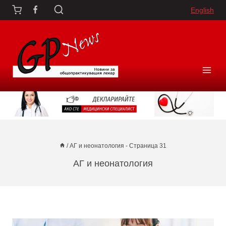
Към
English
съдържанието
/
АГ и неонатология
- Страница 31
АГ и неонатология