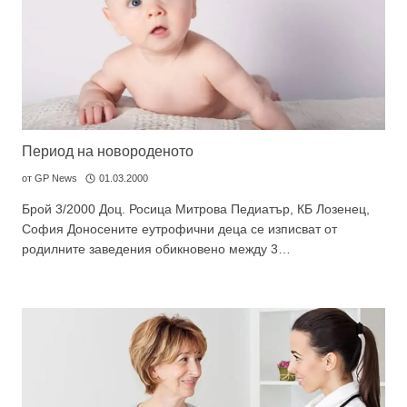
Период на новороденото
от
GP News
01.03.2000
Брой 3/2000 Доц. Росица Митрова Педиатър, КБ Лозенец,
София Доносените еутрофични деца се изписват от
родилните заведения обикновено между 3…