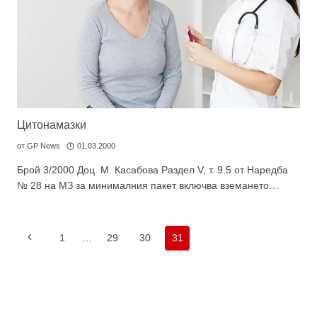
Цитонамазки
от
GP News
01.03.2000
Брой 3/2000 Доц. М. Касабова Раздел V, т. 9.5 от Наредба
№ 28 на МЗ за минималния пакет включва вземането…
Навигация
Предишна
1
…
29
30
31
на
страница
страницата