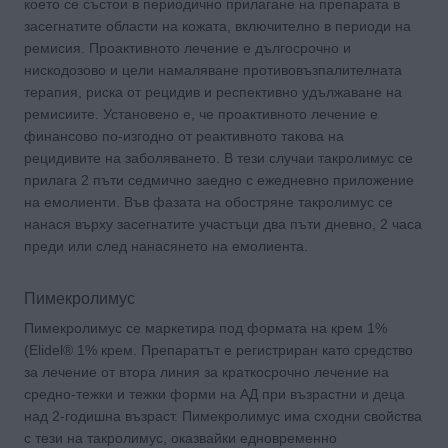
което се състои в периодично прилагане на препарата в
засегнатите области на кожата, включително в периоди на
ремисия. Проактивното лечение е дългосрочно и
нискодозово и цели намаляване противовъзпалителната
терапия, риска от рецидив и респективно удължаване на
ремисиите. Установено е, че проактивното лечение е
финансово по-изгодно от реактивното такова на
рецидивите на заболяването. В тези случаи такролимус се
прилага 2 пъти седмично заедно с ежедневнo приложение
на емолиенти. Във фазата на обостряне такролимус се
нанася върху засегнатите участъци два пъти дневно, 2 часа
преди или след нанасянето на емолиента.
Пимекролимус
Пимекролимус се маркетира под формата на крем 1%
(Elidel® 1% крем. Препаратът е регистриран като средство
за лечение от втора линия за краткосрочно лечение на
средно-тежки и тежки форми на АД при възрастни и деца
над 2-годишна възраст. Пимекролимус има сходни свойства
с тези на такролимус, оказвайки едновременно