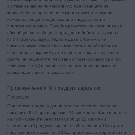
системни нива на пимекролимус под границата на
количествено определяне, с много ниска максимална
измерена концентрация в кръвта след двукратно
приложение дневно. Подобни резултати за ниски нива на
абсорбция се съобщават при деца и бебета, лекувани с
КНИ (пимекролимус). Редно е да се отбележи, че
пимекролимус показва по-ниска системна абсорбция в
сравнение с такролимус, но вероятно това е свързано с
факта, че пациентите, лекувани с пимекролимус са с по-
леко изразен АД и следователно потенциално имат по-
малка експозиция на лекарства.xiii
Приложение на КНИ при други дерматози
Псориазис
Съществуват редица данни относно ефективността на
локалните КНИ при псориазис. Съвременен обзор и анализ
на публикуваните резултати от общо 22 клинични
изпитвания (9 рандомизирани, двойно-слепи и 13 открити
проучвания) изтъква, че КНИ са приемлива алтернатива на