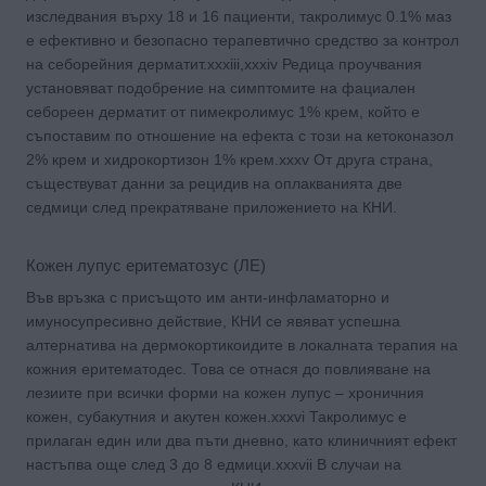
изследвания върху 18 и 16 пациенти, такролимус 0.1% маз
е ефективно и безопасно терапевтично средство за контрол
на себорейния дерматит.xxxiii,xxxiv Редица проучвания
установяват подобрение на симптомите на фациален
себореен дерматит от пимекролимус 1% крем, който е
съпоставим по отношение на ефекта с този на кетоконазол
2% крем и хидрокортизон 1% крем.xxxv От друга страна,
съществуват данни за рецидив на оплакванията две
седмици след прекратяване приложението на КНИ.
Кожен лупус еритематозус (ЛЕ)
Във връзка с присъщото им анти-инфламаторно и
имуносупресивно действие, КНИ се явяват успешна
алтернатива на дермокортикоидите в локалната терапия на
кожния еритематодес. Това се отнася до повлияване на
лезиите при всички форми на кожен лупус – хроничния
кожен, субакутния и акутен кожен.xxxvi Такролимус е
прилаган един или два пъти дневно, като клиничният ефект
настъпва още след 3 до 8 едмици.xxxvii В случаи на