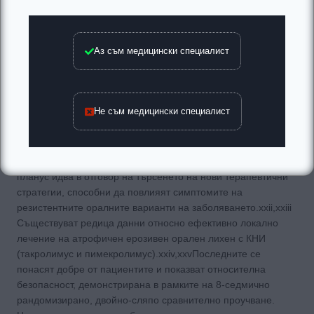
витилигинозните полета. Редица обзори анализират
резултатите от над 29 изпитвания на такролимус 0,1% и
0,03% маз при витилиго.xxi В повечето проучвания
Аз съм медицински специалист
препаратът е прилаган два пъти дневно, при средна
продължителност на лечението 5,2 месеца (2 до 18
месеца) и положителен отговор, достигащ 50% от
третираните пациенти.
Не съм медицински специалист
Lichen ruber planus
Приложението на локалните КНИ в терапията на лихен
планус идва в отговор на търсенето на нови терапевтични
стратегии, способни да повлияят симптомите на
резистентните оралните варианти на заболяването.xxii,xxiii
Съществуват редица данни относно ефективно локално
лечение на атрофичен ерозивен орален лихен с КНИ
(такролимус и пимекролимус).xxiv,xxvПоследните се
понасят добре от пациентите и показват относителна
безопасност, демонстрирана в рамките на 8-седмично
рандомизирано, двойно-сляпо сравнително проучване.