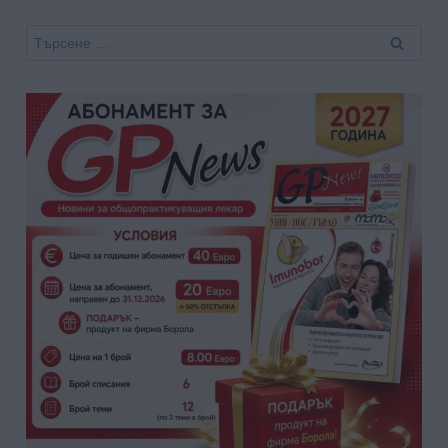
Търсене
за: