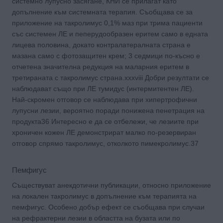
системно лупусно засягане, КНИ се прилагат като
допълнение към системната терапия. Съобщава се за
приложение на такролимус 0,1% маз при трима пациенти
със системен ЛЕ и пеперудообразен еритем само в едната
лицева половина, докато контралатералната страна е
мазана само с фотозащитен крем; 3 седмици по-късно е
отчетена значителна редукция на маларния еритем в
третираната с такролимус страна.xxxviii Добри резултати се
наблюдават също при ЛЕ тумидус (интермитентен ЛЕ).
Най-скромен отговор се наблюдава при хипертрофични
лупусни лезии, вероятно поради понижена пенетрация на
продукта36 Интересно е да се отбележи, че лезиите при
хроничен кожен ЛЕ демонстрират малко по-резервиран
отговор спрямо такролимус, отколкото пимекролимус.37
Пемфигус
Съществуват анекдотични публикации, относно приложение
на локален такролимус в допълнение към терапията на
пемфигус. Особено добър ефект се съобщава при случаи
на рефрактерни лезии в областта на бузата или по