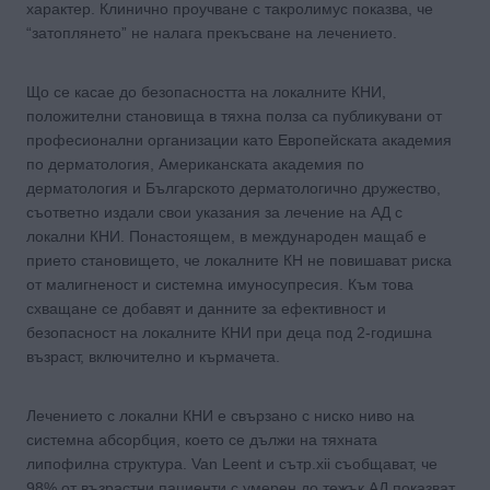
характер. Клинично проучване с такролимус показва, че
“затоплянето” не налага прекъсване на лечението.
Що се касае до безопасността на локалните КНИ,
положителни становища в тяхна полза са публикувани от
професионални организации като Европейската академия
по дерматология, Американската академия по
дерматология и Българското дерматологично дружество,
съответно издали свои указания за лечение на АД с
локални КНИ. Понастоящем, в международен мащаб е
прието становището, че локалните КН не повишават риска
от малигненост и системна имуносупресия. Към това
схващане се добавят и данните за ефективност и
безопасност на локалните КНИ при деца под 2-годишна
възраст, включително и кърмачета.
Лечението с локални КНИ е свързано с ниско ниво на
системна абсорбция, което се дължи на тяхната
липофилна структура. Van Leent и сътр.xii съобщават, че
98% от възрастни пациенти с умерен до тежък АД показват