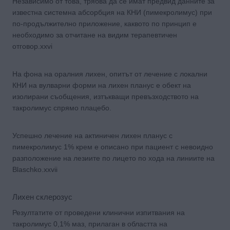
Независимо от това, трябва да се имат предвид данните за
известна системна абсорбция на КНИ (пимекролимус) при
по-продължително приложение, каквото по принцип е
необходимо за отчитане на видим терапевтичен
отговор.xxvi
На фона на оралния лихен, опитът от лечение с локални
КНИ на вулварни форми на лихен планус е обект на
изолирани съобщения, изтъкващи превъзходството на
такролимус спрямо плацебо.
Успешно лечение на актиничен лихен планус с
пимекролимус 1% крем е описано при пациент с невоидно
разположение на лезиите по лицето по хода на линиите на
Blaschko.xxvii
Лихен склерозус
Резултатите от проведени клинични изпитвания на
такролимус 0,1% маз, прилаган в областта на