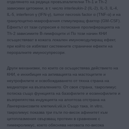
отделянето на редица провъзпалителни Th-1 и Th-2
зависими цитокини, в т. число interleukin-2 (IL-2), IL-3, IL-4,
IL-5, interferon γ (IFN-γ), tumor necrosis factor α (TNF-α) и на
гранулоцитно-макрофагния стимулиращ фактор (GM-CSF).
Ефектът от тази супресия е потискане пролиферацията на
Th-2 зависимите В-лимфоцити.vi По този начин КНИ
осъществяват в кожата локален имуномодулиращ ефект,
при който се избягват системните странични ефекти на
пероралните имуносупресори.
Други механизми, по които се осъществява действието на
КНИ, е инхибиция на активацията на мастоцитите и
неутрофилите и освобождаването от тяхна страна на
медиатори на възпалението. От своя страна, такролимус
потиска също функцията на базофилите и еозинофилите и
възпрепятства индукцията на апоптоза отстрана на
Лангерхансовите клеткиvii,viii,ix Също така, in vitro,
такролимус показва три пъти по-висок афинитет към
цитоплазмения свързващ протеин в сравнение с
пимекролимус, което обяснява неговата по-висока