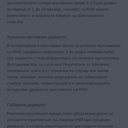
аногениталните склеро-атрофични лезии 1-2 пъти дневно
за период от 1 до 10 месеца, показват, че КНИ заемат
важно място в локалната терапия на заболяването.
xxviii,xxix
Хроничен актиничен дерматит
В литературата съществуват данни за успешно приложение
на КНИ, предимно такролимус и по-рядко пимекролимус
при пациенти с тази рефрактерна на лечение идиопатична
фотодерматоза. xxx,xxxi,xxxii Резултатите от клинични
проучвания, както и от описания на случаи или малки
серии, показват значимо редуциране на субективния
сърбеж, еритема, инфилтрацията и лихенификацията,
вследствие двукратно приложение на КНИ.
Себореен дерматит
Различни проучвания предоставят убедителни данни за
успешното приложение на локални КНИ при себореен
дерматит. Съгласно резултатите от две открити пилотни