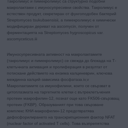
Такролимус и пимекролимус са структурно подобни
макролактами с имуносупресивни свойства. Такролимус е
естествен продукт, секретиран от фунгоподобен бактерий
Streptomyces tsukubaensisii, а пимекролимус е химически
модифициран дериват на ascomycin, получен от
ферментацията на Streptomyces hygroscopicus var.
ascomyceticus.iii
Имуносупресивната активност на макролактамите
(такролимус и пимекролимус) се свежда до блокада на Т-
клетъчната активация и пролиферация в резултат от
потискане действието на ензима калциневрин, ключова
междинна калций-зависима фосфатаза.iv,v
Макролактамите са имунофилини, които се свързват в
цитоплазмата на таргетните клетки с вътреклетъчения
протеин макрофилин-12, познат още като FK506-свързващ
протеин (FKBP). Образуваният при това свързване
комплекс КНИ-макрофилин-12 предотвратява
дефосфорилирането на транскрипционния фактор NFAT
(nuclear factor of activated T cells). Това възпрепятства