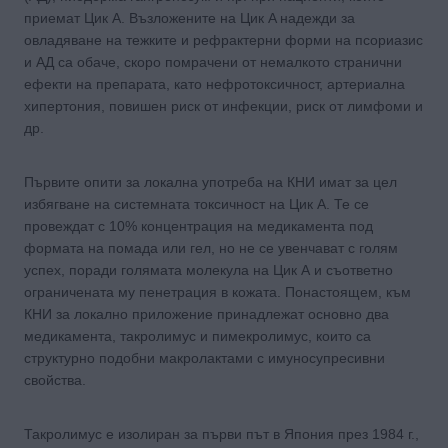
приемат Цик A. Възложените на Цик A надежди за
овладяване на тежките и рефрактерни форми на псориазис
и АД са обаче, скоро помрачени от немалкото странични
ефекти на препарата, като нефротоксичност, артериална
хипертония, повишен риск от инфекции, риск от лимфоми и
др.
Първите опити за локална употреба на КНИ имат за цел
избягване на системната токсичност на Цик А. Те се
провеждат с 10% концентрация на медикамента под
формата на помада или гел, но не се увенчават с голям
успех, поради голямата молекула на Цик А и съответно
ограничената му пенетрация в кожата. Понастоящем, към
КНИ за локално приложение принадлежат основно два
медикамента, такролимус и пимекролимус, които са
структурно подобни макролактами с имуносупресивни
свойства.
Такролимус е изолиран за първи път в Япония през 1984 г.,