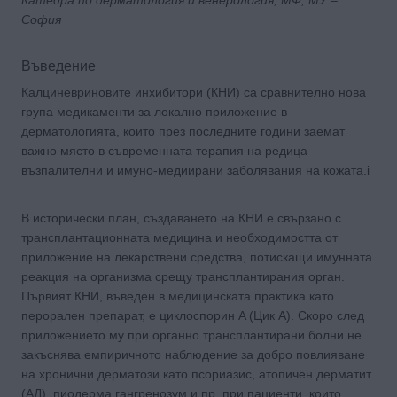
София
Въведение
Калциневриновите инхибитори (КНИ) са сравнително нова
група медикаменти за локално приложение в
дерматологията, които през последните години заемат
важно място в съвременната терапия на редица
възпалителни и имуно-медиирани заболявания на кожата.i
В исторически план, създаването на КНИ е свързано с
трансплантационната медицина и необходимостта от
приложение на лекарствени средства, потискащи имунната
реакция на организма срещу трансплантирания орган.
Първият КНИ, въведен в медицинската практика като
перорален препарат, е циклоспорин A (Цик A). Скоро след
приложението му при органно трансплантирани болни не
закъснява емпиричното наблюдение за добро повлияване
на хронични дерматози като псориазис, атопичен дерматит
(АД), пиодерма гангренозум и пр. при пациенти, които