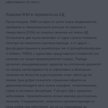
ефективност in vivo.x
Локални КНИ в терапията на АД
Понастоящем, КНИ са един от трите класа медикаменти,
одобрени от Американската агенция по храните и
лекарствата (FDA) за локално лечение на тежък АД.
Останалите две групи включват от една страна голямата
палитра на локалните кортикостероиди, а от друга –
фосфодиестеразните инхибитори тип 4 (phosphodiesterase-
4 inhibitor, PDE4) с единствен представител crisaborole (не
наличен на нашия фармацевтичен пазар). Поради
хронично-рецидивиращия характер на атопичния дерматит
се налага необходимостта от ефективно и безопасно
лечение на болестта в дългосрочен план, което да не
оказва така добре познатите странични ефекти на
дермокортикоидите като кожна атрофия, телангиектазии,
стрии и системна абсорбция. Тъй като АД е хронично
заболяване, терапевтичната логика изисква дългосрочно
лечение. Следователно, локалните кортикостероиди са
пръв избор при обостряне, но не са подходящи за