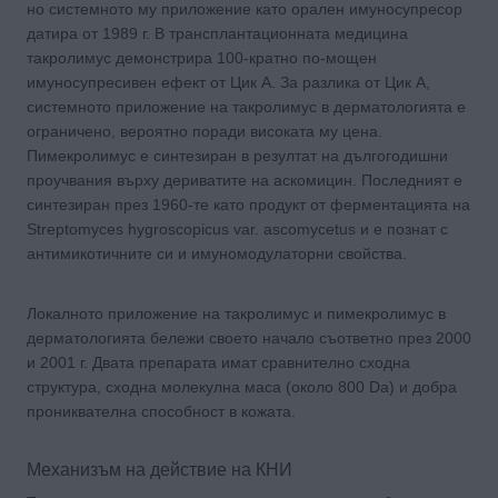
но системното му приложение като орален имуносупресор
датира от 1989 г. В трансплантационната медицина
такролимус демонстрира 100-кратно по-мощен
имуносупресивен ефект от Цик А. За разлика от Цик А,
системното приложение на такролимус в дерматологията е
ограничено, вероятно поради високата му цена.
Пимекролимус е синтезиран в резултат на дългогодишни
проучвания върху дериватите на аскомицин. Последният е
синтезиран през 1960-те като продукт от ферментацията на
Streptomyces hygroscopicus var. ascomycetus и е познат с
антимикотичните си и имуномодулаторни свойства.
Локалното приложение на такролимус и пимекролимус в
дерматологията бележи своето начало съответно през 2000
и 2001 г. Двата препарата имат сравнително сходна
структура, сходна молекулна маса (около 800 Da) и добра
прониквателна способност в кожата.
Механизъм на действие на КНИ