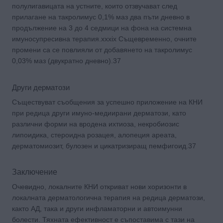
полулигавицата на устните, които отзвучават след
прилагане на такролимус 0,1% маз два пъти дневно в
продължение на 3 до 4 седмици на фона на системна
имуносупресивна терапия.xxxix Същевременно, очните
промени са се повлияли от добавянето на такролимус
0,03% маз (двукратно дневно).37
Други дерматози
Съществуват съобщения за успешно приложение на КНИ
при редица други имуно-медиирани дерматози, като
различни форми на вродена ихтиоза, некробиозис
липоидика, стероидна розацея, алопеция ареата,
дерматомиозит, булозен и цикатризиращ пемфигоид.37
Заключение
Очевидно, локалните КНИ откриват нови хоризонти в
локалната дерматологична терапия на редица дерматози,
както АД, така и други инфламаторни и автоимунни
болести. Тяхната ефективност е съпоставима с тази на