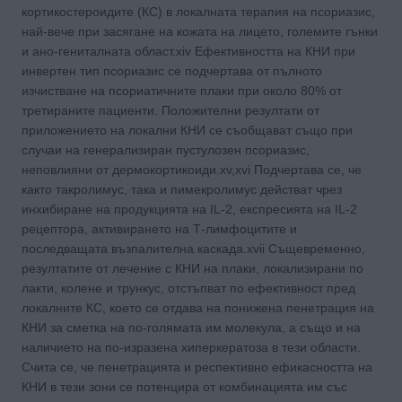
кортикостероидите (КС) в локалната терапия на псориазис,
най-вече при засягане на кожата на лицето, големите гънки
и ано-гениталната област.xiv Ефективността на КНИ при
инвертен тип псориазис се подчертава от пълното
изчистване на псориатичните плаки при около 80% от
третираните пациенти. Положителни резултати от
приложението на локални КНИ се съобщават също при
случаи на генерализиран пустулозен псориазис,
неповлияни от дермокортикоиди.xv,xvi Подчертава се, че
както такролимус, така и пимекролимус действат чрез
инхибиране на продукцията на IL-2, експресията на IL-2
рецептора, активирането на Т-лимфоцитите и
последващата възпалителна каскада.xvii Същевременно,
резултатите от лечение с КНИ на плаки, локализирани по
лакти, колене и трункус, отстъпват по ефективност пред
локалните КС, което се отдава на понижена пенетрация на
КНИ за сметка на по-голямата им молекула, а също и на
наличието на по-изразена хиперкератоза в тези области.
Счита се, че пенетрацията и респективно ефикасността на
КНИ в тези зони се потенцира от комбинацията им със