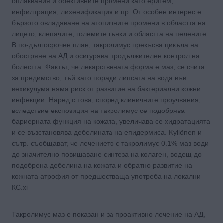
оплаквания и обективните промени като еритем,
инфилтрация, лихенификация и пр. От особен интерес е
бързото овладяване на атопичните промени в областта на
лицето, клепачите, големите гънки и областта на пелените.
В по-дългосрочен план, такролимус прекъсва цикъла на
обостряне на АД и осигурява продължителен контрол на
болестта. Фактът, че лекарствената форма е маз, се счита
за предимство, тъй като поради липсата на вода във
вехикулума няма риск от развитие на бактериални кожни
инфекции. Наред с това, според клиничните проучвания,
вследствие експозиция на такролимус се подобрява
бариерната функция на кожата, увеличава се хидратацията
и се възстановява дебелината на епидермиса. Kyllönen и
сътр. съобщават, че лечението с такролимус 0.1% маз води
до значително повишаване синтеза на колаген, водещ до
подобрена дебелина на кожата и обратно развитие на
кожната атрофия от предшестваща употреба на локални
КС.xi
Такролимус маз е показан и за проактивно лечение на АД,