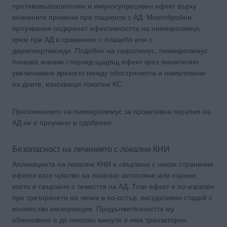
противовъзпалителен и имуносупресивен ефект върху
екземните промени при пациенти с АД. Многобройни
проучвания подкрепят ефективността на пимекролимус
крем при АД в сравнение с плацебо или с
дермокортикоиди. Подобно на такролимус, пимекролимус
показва значим стероид-щадящ ефект чрез значително
увеличаване времето между обострянията и намаляване
на дните, изискващи локални КС.
Приложението на пимекролимус за проактивна терапия на
АД не е проучено и одобрено.
Безопасност на лечението с локални КНИ
Апликацията на локални КНИ е свързана с някои странични
ефекти като чувство на локално затопляне или парене,
което е свързано с тежестта на АД. Този ефект е по-изразен
при третирането на лезии в по-остър, ексудативен стадий с
множество екскориации. Продължителността му
обикновено е до няколко минути и има транзиторен