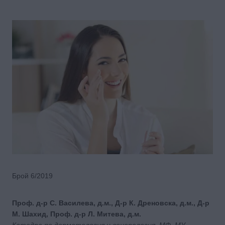
Брой 6/2019
Проф. д-р С. Василева, д.м., Д-р К. Дреновска, д.м., Д-р
М. Шахид, Проф. д-р Л. Митева, д.м.
Катедра по дерматология и венерология, МФ, МУ –