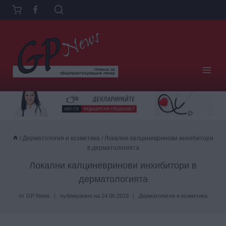
Към
съдържанието
/
Дерматология и козметика
/
Локални калциневринови инхибитори
в дерматологията
Локални калциневринови инхибитори в
дерматологията
от
GP News
публикувано на
24.06.2019
Дерматология и козметика