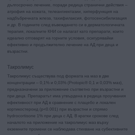
дългосрочно лечение, поради редица странични действия –
атрофия на кожата, телеангиектазии, хиперфункция на
надбъбречната жлеза, тахифилаксия, фотосенсибилизация
и др. В годините след въвеждането си в дерматологичната
терапия, локалните КНИ се налагат като препарати, които
идеално отговарят на горните условия, осигурявайки
ефективно и продължително лечение на АД при деца и
възрастни.
Такролимус
Такролимус съществува под формата на маз в две
концентрации – 0,1% и 0,03% (Protopic® 0,1 и 0,03% маз),
предназначени за приложение съответно при възрастни и
при деца. Препаратът има утвърдена в редица проучвания
ефективност при АД в сравнение с плацебо и локален
кортикостероид (p<0.001) при възрастни и спрямо
hydrocortisone 1% при деца с АД. В кратки срокове след
началото на приложение на такролимус маз върху
екземните промени се наблюдава стихване на субективните