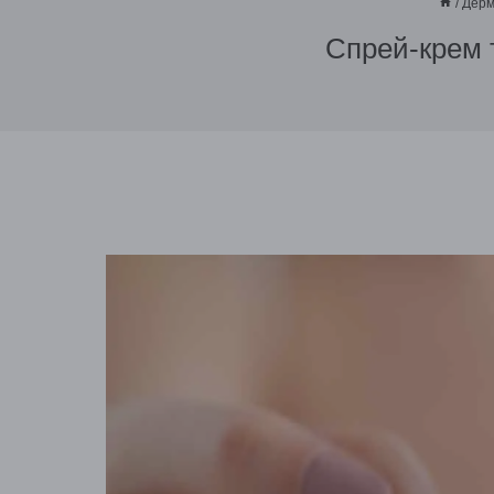
/
Дерм
Спрей-крем 