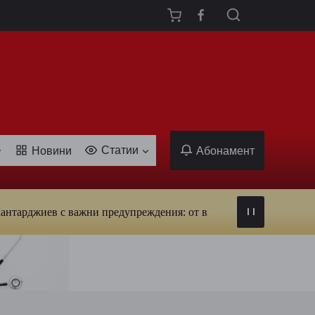
Статии
Новини
Абонамент
в с важни предупреждения: от вируси и ухапвания от комари до