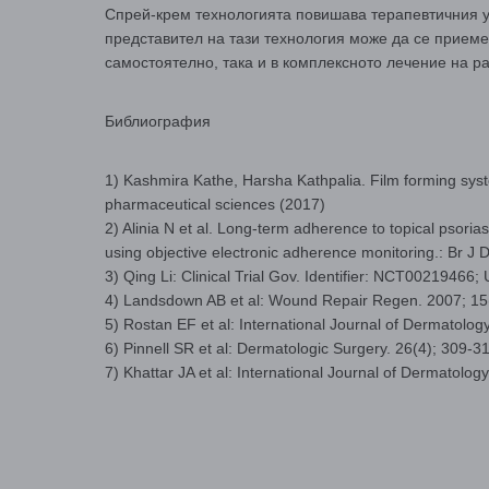
Спрей-крем технологията повишава терапевтичния ус
представител на тази технология може да се приеме 
самостоятелно, така и в комплексното лечение на р
Библиография
1) Kashmira Kathe, Harsha Kathpalia. Film forming syste
pharmaceutical sciences (2017)
2) Alinia N et al. Long-term adherence to topical psori
using objective electronic adherence monitoring.: Br J
3) Qing Li: Clinical Trial Gov. Identifier: NCT00219466
4) Landsdown AB et al: Wound Repair Regen. 2007; 15(
5) Rostan EF et al: International Journal of Dermatolog
6) Pinnell SR et al: Dermatologic Surgery. 26(4); 309-3
7) Khattar JA et al: International Journal of Dermatolog