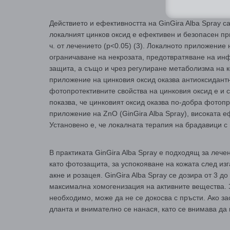
Действието и ефективността на GinGira Alba Spray с
локалният цинков оксид е ефективен и безопасен пр
ч. от лечението (p<0.05) (3). Локалното приложение
ограничаване на некрозата, предотвратяване на ин
защита, а също и чрез регулиране метаболизма на ко
приложение на цинковия оксид оказва антиоксидант
фотопротективните свойства на цинковия оксид е и 
показва, че цинковият оксид оказва по-добра фотопр
приложение на ZnO (GinGira Alba Spray), високата е
Установено е, че локалната терапия на брадавици с 
В практиката GinGira Alba Spray e подходящ за лече
като фотозащита, за успокояване на кожата след изг
акне и розацея. GinGira Alba Spray се дозира от 3 
максимална хомогенизация на активните вещества. З
необходимо, може да не се докосва с пръсти. Ако зас
дланта и внимателно се нанася, като се внимава да 