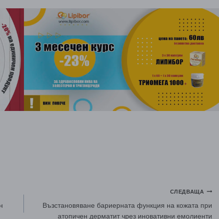
СЛЕДВАЩА
н
Възстановяване бариерната функция на кожата при
атопичен дерматит чрез иновативни емолиенти