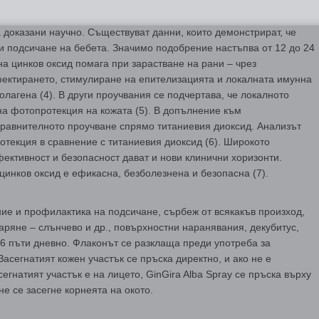
а доказани научно. Съществуват данни, които демонстрират, че
и подсичане на бебета. Значимо подобрение настъпва от 12 до 24
 на цинков оксид помага при зарастване на рани – чрез
фектирането, стимулиране на епителизацията и локалната имунна
лагена (4). В други проучвания се подчертава, че локалното
на фотопротекция на кожата (5). В допълнение към
сравнителното проучване спрямо титаниевия диоксид. Анализът
отекция в сравнение с титаниевия диоксид (6). Широкото
фективност и безопасност дават и нови клинични хоризонти.
цинков оксид е ефикасна, безболезненa и безопасна (7).
ние и профилактика на подсичане, сърбеж от всякакъв произход,
аряне – слънчево и др., повърхностни наранявания, декубитус,
до 6 пъти дневно. Флаконът се разклаща преди употреба за
асегнатият кожен участък се пръска директно, и ако не е
егнатият участък е на лицето, GinGira Alba Spray се пръска върху
не се засегне корнеята на окото.