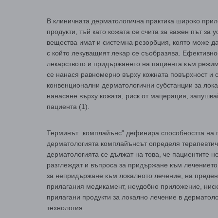
В клиничната дерматологична практика широко при
продукти, тъй като кожата се счита за важен път за
вещества имат и системна резорбция, която може д
с който лекуващият лекар се съобразява. Ефективно
лекарството и придържането на пациента към режима
се нанася равномерно върху кожната повърхност и
конвенционални дерматологични субстанции за лок
нанасяне върху кожата, риск от мацерация, запушва
пациента (1).
Терминът „комплайънс” дефинира способността на п
дерматологията комплайънсът определя терапевтичн
дерматологията се дължат на това, че пациентите н
разглеждат и въпроса за придържане към лечението,
за непридържане към локалното лечение, на преден 
прилагания медикамент, неудобно приложение, ниска
прилагани продукти за локално лечение в дерматоло
технология.