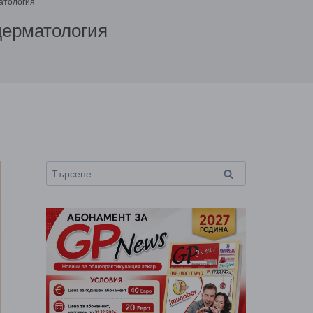
атология
дерматология
Търсене
за: