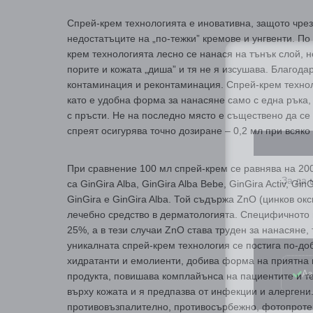
Спрей-крем технологията е иновативна, защото чрез
недостатъците на „по-тежки” кремове и унгвенти. П
крем технологията лесно се нанася на тънък слой, 
порите и кожата „диша” и тя не я изсушава. Благод
контаминация и реконтаминация. Спрей-крем технол
като е удобна форма за нанасяне само с една ръка,
с пръсти. Не на последно място е съществено да с
спреят осигурява точно дозиране – 0,2 мл при всяк
За да
При сравнение 100 мл спрей-крем се равнява на 20
са GinGira Alba, GinGira Alba Bebe, GinGira Activ, Gi
GinGira е GinGira Alba. Той съдържа ZnO (цинков ок
лечебно средство в дерматологията. Специфичното п
25%, а в тези случаи ZnO става труден за нанасяне,
уникалната спрей-крем технология се постига по-до
Аз
хидратанти и емолиенти, добива форма на приятна
продукта, повишава комплайънса на пациентите и те
върху кожата и я предпазва от инфекции и алергени
противовъзпалително, противосърбежно, фотопроте