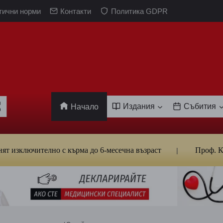
тични норми
Контакти
Политика GDPR
Издания
Събития
Начало
ително с кърма до 6-месечна възраст
Проф. Кантарджие