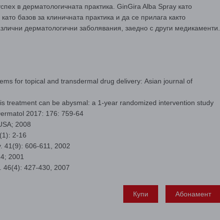
пех в дерматологичната практика. GinGira Alba Spray като
като базов за клиничната практика и да се прилага както
азлични дерматологични заболявания, заедно с други медикаменти.
ms for topical and transdermal drug delivery: Аsian journal of
asis treatment can be abysmal: a 1-year randomized intervention study
 Dermatol 2017: 176: 759-64
; USA; 2008
1): 2-16
y. 41(9): 606-611, 2002
14; 2001
y. 46(4): 427-430, 2007
Купи
Абонамент