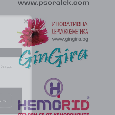
ябва да
алист