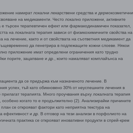
ложение намират локални лекарствени средства и дермокозметични
 усвояване на медикаменти. Често локално приложени, активните
а е търсен терапевтичен ефект или фармакодинамичен показател,
стта на локалната терапия зависи от физикохимичните свойства на
 на лечение, както и от свойствата на съответния медикамент да
 същевременно да пенетрира в подлежащите кожни слоеве. Някои
ално приложение имат определени ограничения като трудно
йки порите, зацапване и др., които намаляват комплайънса на
ациента да се придържа към назначеното лечение. В
ия успех, тъй като обикновено 30% от неуспешните лечения в
е прилагат терапията. Много проучвания върху локалната терапия
 особено когато то е продължително (2). Анализирайки причините
план се открояват фактори като неприятна текстура на
 ефективност и др. В отговор на тези анализи в порфолиото на
гичната практика се открояват иновативни продукти в спрей-крем