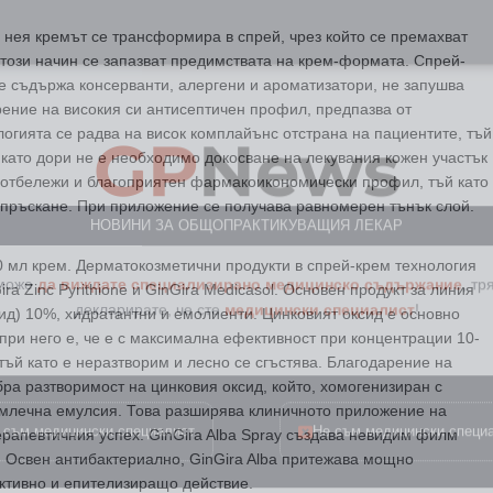
 нея кремът се трансформира в спрей, чрез който се премахват
о този начин се запазват предимствата на крем-формата. Спрей-
не съдържа консерванти, алергени и ароматизатори, не запушва
GP
News
арение на високия си антисептичен профил, предпазва от
огията се радва на висок комплайънс отстрана на пациентите, тъй
 като дори не е необходимо докосване на лекувания кожен участък
е отбележи и благоприятен фармакоикономически профил, тъй като
НОВИНИ ЗА ОБЩОПРАКТИКУВАЩИЯ ЛЕКАР
о пръскане. При приложение се получава равномерен тънък слой.
 може
да виждате специализирано медицинско съдържание
, тр
0 мл крем. Дерматокозметични продукти в спрей-крем технология
декларирате, че сте
медицински специалист
!
nGira Zinc Pyrithione и GinGira Medicasol. Основен продукт за линия
сид) 10%, хидратантни и емолиенти. Цинковият оксид е основно
ри него е, че е с максимална ефективност при концентрации 10-
 тъй като е неразтворим и лесно се сгъстява. Благодарение на
бра разтворимост на цинковия оксид, който, хомогенизиран с
 съм медицински специалист
Не съм медицински специ
 млечна емулсия. Това разширява клиничното приложение на
рапевтичния успех. GinGira Alba Spray създава невидим филм
. Освен антибактериално, GinGira Alba притежава мощно
ктивно и епителизиращо действие.