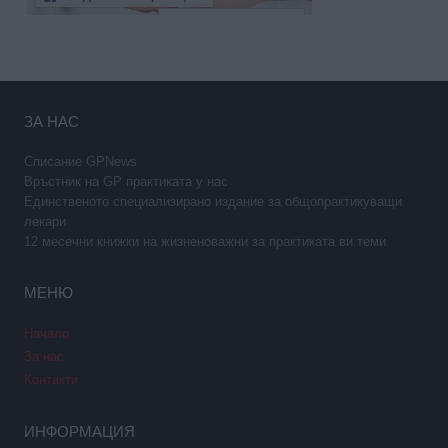
ЗА НАС
Списание GPNews
Връстник на GP практиката у нас
Единственото специализирано издание за общопрактикуващи
лекари
12 месечни книжки на жизненоважни за практиката ви теми
МЕНЮ
Начало
За нас
Контакти
ИНФОРМАЦИЯ