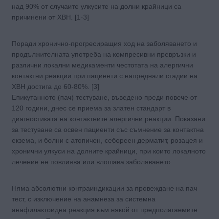
над 90% от случаите улкусите на долни крайници са
причинени от ХВН. [1-3]
Поради хронично-прогресиращия ход на заболяването и
продължителната употреба на компресивни превръзки и
различни локални медикаменти честотата на алергични
контактни реакции при пациенти с напреднали стадии на
ХВН достига до 60-80%. [3]
Епикутанното (пач) тестуване, въведено преди повече от
120 години, днес се приема за златен стандарт в
диагностиката на контактните алергични реакции. Показани
за тестуване са освен пациенти със съмнение за контактна
екзема, и болни с атопичен, себореен дерматит, розацея и
хронични улкуси на долните крайници, при които локалното
лечение не повлиява или влошава заболяването.
Няма абсолютни контраиндикации за провеждане на пач
тест, с изключение на анамнеза за системна
анафилактоидна реакция към някой от предполагаемите