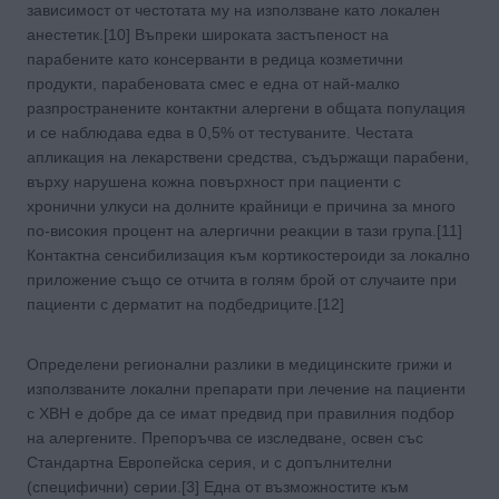
зависимост от честотата му на използване като локален
анестетик.[10] Въпреки широката застъпеност на
парабените като консерванти в редица козметични
продукти, парабеновата смес е една от най-малко
разпространените контактни алергени в общата популация
и се наблюдава едва в 0,5% от тестуваните. Честата
апликация на лекарствени средства, съдържащи парабени,
върху нарушена кожна повърхност при пациенти с
хронични улкуси на долните крайници е причина за много
по-високия процент на алергични реакции в тази група.[11]
Контактна сенсибилизация към кортикостероиди за локално
приложение също се отчита в голям брой от случаите при
пациенти с дерматит на подбедриците.[12]
Определени регионални разлики в медицинските грижи и
използваните локални препарати при лечение на пациенти
с ХВН е добре да се имат предвид при правилния подбор
на алергените. Препоръчва се изследване, освен със
Стандартна Европейска серия, и с допълнителни
(специфични) серии.[3] Една от възможностите към