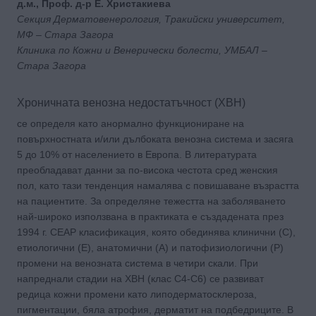
д.м., Проф. д-р Е. Христакиева
Секция Дерматовенерология, Тракийски университет,
МФ – Стара Загора
Клиника по Кожни и Венерически болести, УМБАЛ –
Стара Загора
Хроничната венозна недостатъчност (ХВН)
се определя като анормално функциониране на
повърхностната и/или дълбоката венозна система и засяга
5 до 10% от населението в Европа. В литературата
преобладават данни за по-висока честота сред женския
пол, като тази тенденция намалява с повишаване възрастта
на пациентите. За определяне тежестта на заболяването
най-широко използвана в практиката е създадената през
1994 г. CEAP класификация, която обединява клинични (C),
етиологични (E), анатомични (A) и патофизиологични (P)
промени на венозната система в четири скали. При
напреднали стадии на ХВН (клас C4-C6) се развиват
редица кожни промени като липодерматосклероза,
пигментации, бяла атрофия, дерматит на подбедриците. В