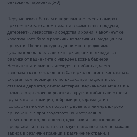
бензокаин, парабени.[5-9]
Перувианският балсам и парфюмните смеси намират
приложение като ароматизанти в козметични продукти,
детергенти, лекарствени средства и храни. Ланолинът се
използва като база в различни козметични и медицински
продукти. По литературни данни много рядко има
чувствителност към ланолин при здрави индивиди, за
разлика от пациентите с увредена кожна бариера.
Неомицинът е аминогликозиден антибиотик, често
използван като локален антибактериален агент. Контактната
алергия към неомицин е по-висока при пациенти със
стазисен дерматит, отитис екстерна, перианална екзема и е
възможна кръстосана реакция с други антибиотици от тази
група като гентамицин, тобрамицин, фрамицетин.
Колофонът e смола от борови дървета и намира широко
приложение в производството на материали в
стоматологията, левкопласт, адхезиви и хидроколоидни
превръзки. Контактната свръхчувствителност към бензокаин
варира в различни граници в различните страни, в