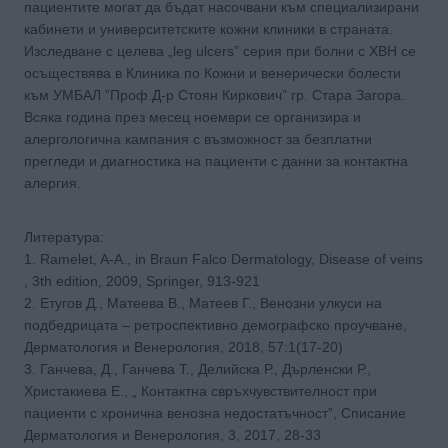
пациентите могат да бъдат насочвани към специализирани
кабинети и университетските кожни клиники в страната.
Изследване с целева „leg ulcers” серия при болни с ХВН се
осъществява в Клиника по Кожни и венерически болести
към УМБАЛ ”Проф.Д-р Стоян Киркович” гр. Стара Загора.
Всяка година през месец ноември се организира и
алергологична кампания с възможност за безплатни
прегледи и диагностика на пациенти с данни за контактна
алергия.
Литература:
1. Ramelet, A-А., in Braun Falco Dermatology, Disease of veins
, 3th edition, 2009, Springer, 913-921
2. Етугов Д., Матеева В., Матеев Г., Венозни улкуси на
подбедрицата – ретроспективно демографско проучване,
Дерматология и Венерология, 2018, 57:1(17-20)
3. Ганчева, Д., Ганчева Т., Делийска Р., Дърленски Р.,
Христакиева Е., „ Контактна свръхчувствителност при
пациенти с хронична венозна недостатъчност”, Списание
Дерматология и Венерология, 3, 2017, 28-33