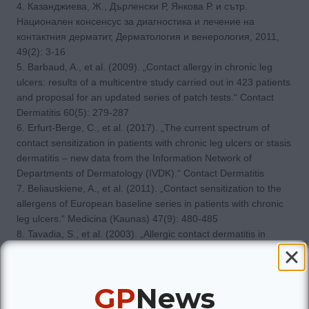
4. Казанджиева, Ж., Дърленски Р, Янкова Р. и сътр.
Национален консенсус за диагностика и лечение на
контактния дерматит, Дерматология и венерология, 2011,
49(2): 3-16
5. Barbaud, A., et al. (2009). „Contact allergy in chronic leg
ulcers: results of a multicentre study carried out in 423 patients
and proposal for an updated series of patch tests.“ Contact
Dermatitis 60(5): 279-287
6. Erfurt-Berge, C., et al. (2017). „The current spectrum of
contact sensitization in patients with chronic leg ulcers or stasis
dermatitis – new data from the Information Network of
Departments of Dermatology (IVDK).“ Contact Dermatitis
7. Beliauskiene, A., et al. (2011). „Contact sensitization to the
allergens of European baseline series in patients with chronic
leg ulcers.“ Medicina (Kaunas) 47(9): 480-485
8. Tavadia, S., et al. (2003). „Allergic contact dermatitis in
venous leg ulcer patients.“ Contact Dermatitis 48(5): 261-265.
9. Hristakieva, E., Gancheva D., Gancheva T., “Contact
dermatitis in patients with chronic venous insufficiency”, Trakia
GP
News
Journal of Sciences 2014, Vol. 12, Suppl. 3, pp 247-251