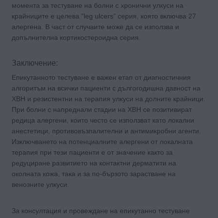
момента за тестуване на болни с хронични улкуси на
крайниците е целева ”leg ulcers” серия, която включва 27
алергена. В част от случаите може да се използва и
допълнителна кортикостероидна серия.
Заключение:
Епикутанното тестуване е важен етап от диагностичния
алгоритъм на всички пациенти с дългогодишна давност на
ХВН и резистентни на терапия улкуси на долните крайници.
При болни с напреднали стадии на ХВН се позитивират
редица алергени, които често се използват като локални
анестетици, противовъзпалителни и антимикробни агенти.
Изключването на потенциалните алергени от локалната
терапия при тези пациенти е от значение както за
редуциране развитието на контактни дерматити на
околната кожа, така и за по-бързото зарастване на
венозните улкуси.
За консултация и провеждане на епикутанно тестуване