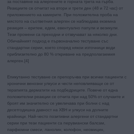
за поставяне на алергените е горната трета на гърба.
Реакциите се отчитат на втори и трети ден (48 и 72 час) от
приложението на камерите. При положителна проба на
мястото на съответния алерген се наблюдава екземна
реакция – еритем, едем, евентуално папули и везикули.
Тези промени са преходни и отзвучават за няколко дни.
Обичайният подход е първоначално тестуване със
стандартни серии, което според някои източници води
приблизително до 80 % откриване на предполагаемия
алерген.[4]
Епикутанно тестуване се препоръчва при всички пациенти с
хронични венозни улкуси и чести неповлияващи се от
терапията дерматити на подбедриците. Повече от една
положителни реакции се отчита при над 50% от случаите и
броят им значително се увеличава при болни с над
десетгодишна давност на ХВН и улкуси на долните
крайници. Най-често позитивни алергени от стандартни
серии при тези пациенти са перувиански балсам,
парфюмни смеси, ланолин, колофон, неомицин,