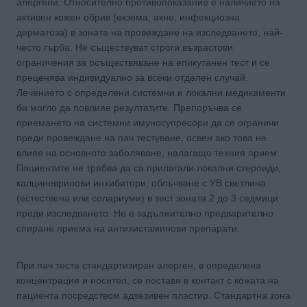
алергени. Относително противопоказание е наличието на
активен кожен обрив (екзема, акне, инфекциозна
дерматоза) в зоната на провеждане на изследването, най-
често гърба. Не съществуват строги възрастови
ограничения за осъществяване на епикутанен тест и се
преценява индивидуално за всеки отделен случай.
Лечението с определени системни и локални медикаменти
би могло да повлияе резултатите. Препоръчва се
приемането на системни имуносупресори да се ограничи
преди провеждане на пач тестуване, освен ако това не
влияе на основното заболяване, налагащо техния прием.
Пациентите не трябва да са прилагали локални стероиди,
калциневринови инхибитори, облъчване с УВ светлина
(естествена или солариуми) в тест зоната 2 до 3 седмици
преди изследването. Не е задължително предварително
спиране приема на антихистаминови препарати.
При пач теста стандартизиран алерген, в определена
концентрация и носител, се поставя в контакт с кожата на
пациента посредством адхезивен пластир. Стандартна зона