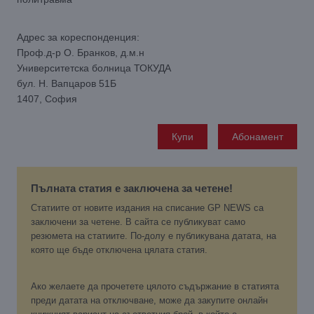
Адрес за кореспонденция:
Проф.д-р О. Бранков, д.м.н
Университетска болница ТОКУДА
бул. Н. Вапцаров 51Б
1407, София
Купи
Абонамент
Пълната статия е заключена за четене!
Статиите от новите издания на списание GP NEWS са
заключени за четене. В сайта се публикуват само
резюмета на статиите. По-долу е публикувана датата, на
която ще бъде отключена цялата статия.
Ако желаете да прочетете цялото съдържание в статията
преди датата на отключване, може да закупите онлайн