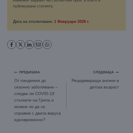
книжният вариант на съответния брой, в който е
публикувана статията.
Дата на отключване:
1 Февруари 2028 г.
Навигация
ПРЕДИШНА
СЛЕДВАЩА
От пандемия до
Рецидивиращи ангини в
сезонно заболяване –
детска възраст
следва ли COVID-19
стъпките на Грипа и
можем ли да се
справим с двата вируса
едновременно?