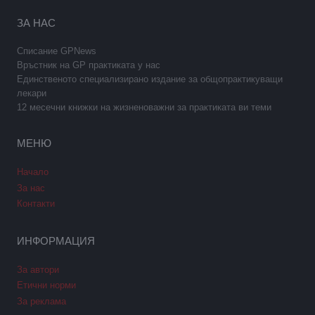
ЗА НАС
Списание GPNews
Връстник на GP практиката у нас
Единственото специализирано издание за общопрактикуващи
лекари
12 месечни книжки на жизненоважни за практиката ви теми
МЕНЮ
Начало
За нас
Контакти
ИНФОРМАЦИЯ
За автори
Етични норми
За реклама