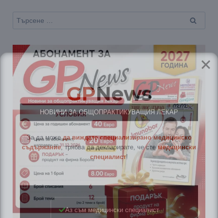
Търсене
за:
GP
News
НОВИНИ ЗА ОБЩОПРАКТИКУВАЩИЯ ЛЕКАР
За да може
да виждате специализирано медицинско
съдържание
, трябва да декларирате, че сте
медицински
специалист
!
Аз съм медицински специалист