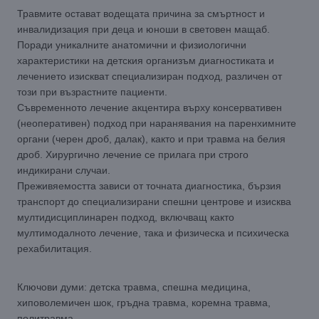
Травмите остават водещата причина за смъртност и
инвалидизация при деца и юноши в световен мащаб.
Поради уникалните анатомични и физиологични
характеристики на детския организъм диагностиката и
лечението изискват специализиран подход, различен от
този при възрастните пациенти.
Съвременното лечение акцентира върху консервативен
(неоперативен) подход при наранявания на паренхимните
органи (черен дроб, далак), както и при травма на белия
дроб. Хирургично лечение се прилага при строго
индикирани случаи.
Преживяемостта зависи от точната диагностика, бързия
транспорт до специализирани спешни центрове и изисква
мултидисциплинарен подход, включващ както
мултимодалното лечение, така и физическа и психическа
рехабилитация.
Ключови думи: детска травма, спешна медицина,
хиповолемичен шок, гръдна травма, коремна травма,
политравма