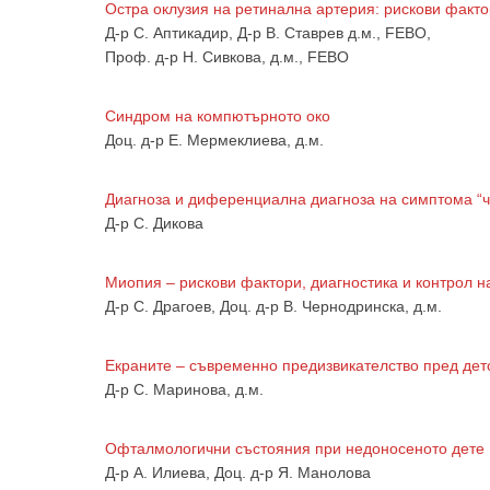
Остра оклузия на ретинална артерия: рискови факто
Д-р С. Аптикадир, Д-р В. Ставрев д.м., FEBO,
Проф. д-р Н. Сивкова, д.м., FEBO
Синдром на компютърното око
Доц. д-р Е. Мермеклиева, д.м.
Диагноза и диференциална диагноза на симптома “ч
Д-р С. Дикова
Миопия – рискови фактори, диагностика и контрол н
Д-р С. Драгоев, Доц. д-р В. Чернодринска, д.м.
Екраните – съвременно предизвикателство пред дет
Д-р С. Маринова, д.м.
Офталмологични състояния при недоносеното дете
Д-р А. Илиева, Доц. д-р Я. Манолова