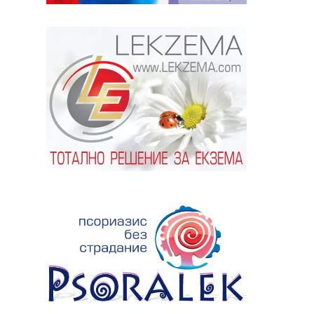
ябва да
алист