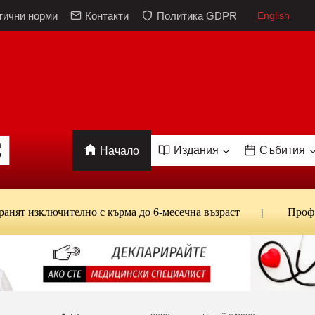
тични норми
Контакти
Политика GDPR
English
Издания
Събития
Начало
зключително с кърма до 6-месечна възраст
Проф. Канта