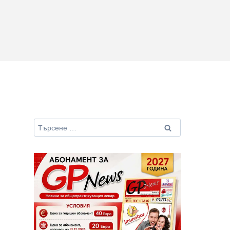
Търсене
за: