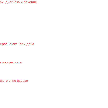
ри, диагноза и лечение
ервено око” при деца
а прогресията
ското очно здраве