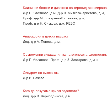
Kлинични белези и диагноза на тиреоид-асоцииран
Д-р Н. Стоянова, д.м, Д-р В. Миткова-Христова, д.м,
Проф. д-р М. Конарева-Костянева, д.м,
Проф. д-р Н. Сивкова, д.м, FEBO
Анизокория в детска възраст
За да
Доц. д-р А. Попова, д.м.
Съвременни схващания за патогенезата, диагности
Д-р Г. Миланова, Проф. д-р З. Златарова, д.м.н.
Аз
Синдром на сухото око
Д-р В. Бачева
Кога да лекуваме кривогледството?
Доц. д-р В. Чернодринска, д.м.