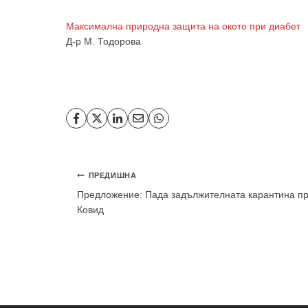
Максимална природна защита на окото при диабет
Д-р М. Тодорова
Навигация
ПРЕДИШНА
Предложение: Пада задължителната карантина п
Ковид