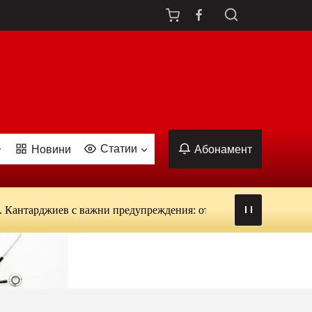
Статии
Новини
Абонамент
рджиев с важни предупреждения: от вируси и ухапвания от кома