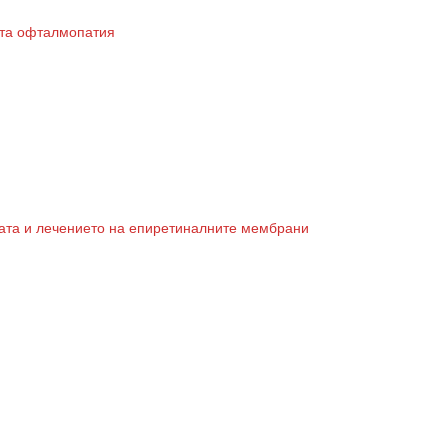
GP
News
ата офталмопатия
НОВИНИ ЗА ОБЩОПРАКТИКУВАЩИЯ ЛЕКАР
 може
да виждате специализирано медицинско съдържание
, тр
декларирате, че сте
медицински специалист
!
ката и лечението на епиретиналните мембрани
 съм медицински специалист
Не съм медицински специ