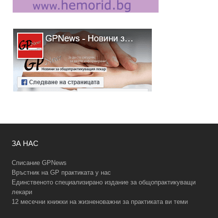
ЗА НАС
Списание GPNews
Връстник на GP практиката у нас
Единственото специализирано издание за общопрактикуващи
лекари
12 месечни книжки на жизненоважни за практиката ви теми