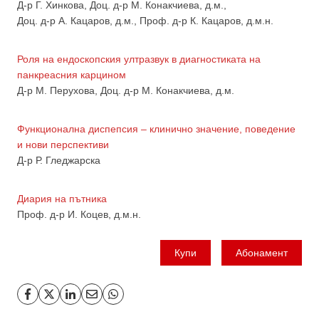
Д-р Г. Хинкова, Доц. д-р М. Конакчиева, д.м.,
Доц. д-р А. Кацаров, д.м., Проф. д-р К. Кацаров, д.м.н.
Роля на ендоскопския ултразвук в диагностиката на
панкреасния карцином
Д-р М. Перухова, Доц. д-р М. Конакчиева, д.м.
Функционална диспепсия – клинично значение, поведение
и нови перспективи
Д-р Р. Гледжарскa
Диария на пътника
Проф. д-р И. Коцев, д.м.н.
Купи
Абонамент