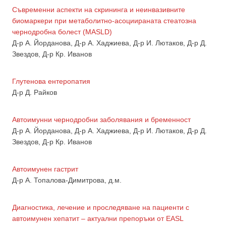
Съвременни аспекти на скрининга и неинвазивните
биомаркери при метаболитно-асоциираната стеатозна
чернодробна болест (MASLD)
Д-р А. Йорданова, Д-р А. Хаджиева, Д-р И. Лютаков, Д-р Д.
Звездов, Д-р Кр. Иванов
Глутенова ентеропатия
Д-р Д. Райков
Автоимунни чернодробни заболявания и бременност
Д-р А. Йорданова, Д-р А. Хаджиева, Д-р И. Лютаков, Д-р Д.
Звездов, Д-р Кр. Иванов
Автоимунен гастрит
Д-р А. Топалова-Димитрова, д.м.
Диагностика, лечение и проследяване на пациенти с
автоимунен хепатит – актуални препоръки от EASL