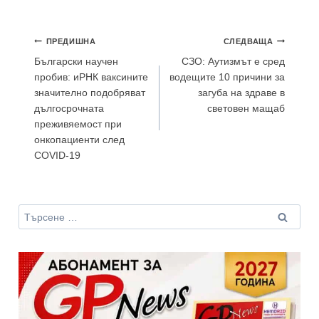
Навигация
ПРЕДИШНА
СЛЕДВАЩА
Български научен
СЗО: Аутизмът е сред
пробив: иРНК ваксините
водещите 10 причини за
значително подобряват
загуба на здраве в
дългосрочната
световен мащаб
преживяемост при
онкопациенти след
COVID-19
Търсене
за: