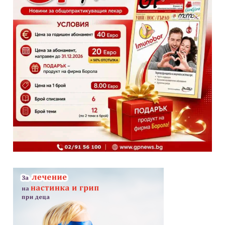
GP
News
НОВИНИ ЗА ОБЩОПРАКТИКУВАЩИЯ ЛЕКАР
За да може
да виждате специализирано медицинско
съдържание
, трябва да декларирате, че сте
медицински
специалист
!
Аз съм медицински специалист
Не съм медицински специалист