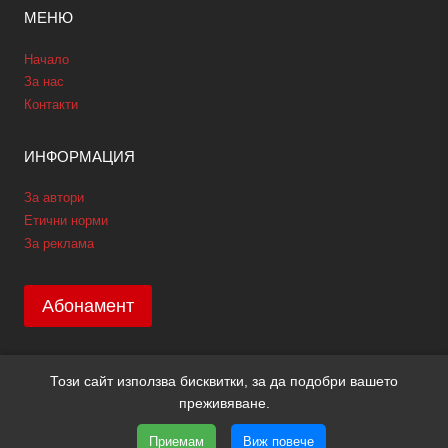
МЕНЮ
Начало
За нас
Контакти
ИНФОРМАЦИЯ
За автори
Етични норми
За реклама
Абонамент
Този сайт използва бисквитки, за да подобри вашето
Copyright © 2026 GPNews. Всички права запазени.
преживяване.
Уеб дизайн и SEO от Трибест
ПОЛИТИКА GDPR
Приемам
Виж повече