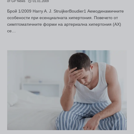
от
GP News
01.01.2009
Брой 1/2009 Harry A. J. StruijkerBoudier1 Аемодинамичните
особености при есенциалната хипертония. Повечето от
симптоматичните форми на артериална хипертония (АХ)
се…