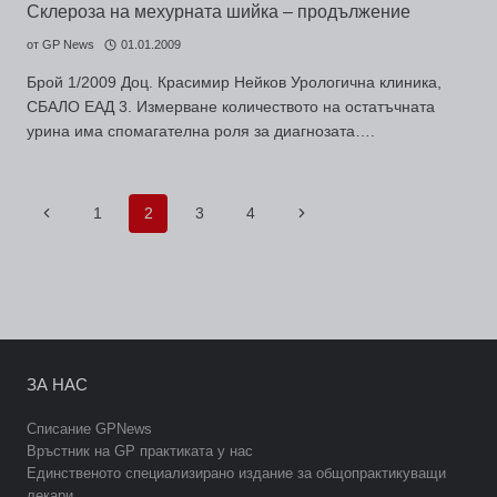
Склероза на мехурната шийка – продължение
от
GP News
01.01.2009
Брой 1/2009 Доц. Красимир Нейков Урологична клиника,
СБАЛО ЕАД 3. Измерване количеството на остатъчната
урина има спомагателна роля за диагнозата….
Навигация
Предишна
Следваща
1
2
3
4
на
страница
страница
страницата
ЗА НАС
Списание GPNews
Връстник на GP практиката у нас
Единственото специализирано издание за общопрактикуващи
лекари