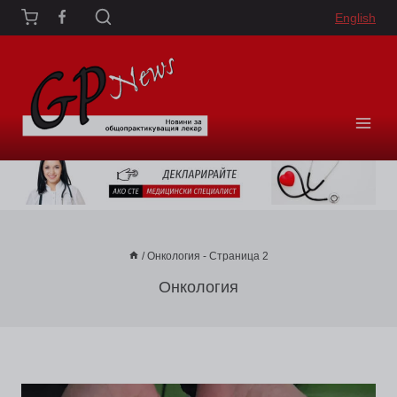
Към
English
съдържанието
/
Онкология
- Страница 2
Онкология