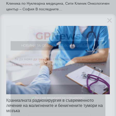
Kлиника по Нуклеарна медицина, Сити Клиник Онкологичен
център – София В последните…
GP
News
НОВИНИ ЗА ОБЩОПРАКТИКУВАЩИЯ ЛЕКАР
За да може
да виждате специализирано медицинско
съдържание
, трябва да декларирате, че сте
медицински
специалист
!
Аз съм медицински специалист
Краниалната радиохирургия в съвременното
лечение на малигнените и бенигнените тумори на
Не съм медицински специалист
мозъка