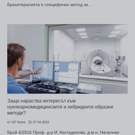
Брахитерапията е специфичен метод за…
Защо нараства интересът към
нуклеарномедицинските и хибридните образни
методи?
от
GP News
07.04.2016
Брой 4/2016 Проф. д-р И. Костадинова, д.м.н. Началник