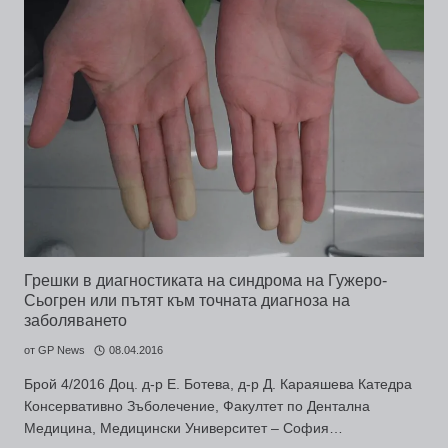
Грешки в диагностиката на синдрома на Гужеро-
Сьогрен или пътят към точната диагноза на
заболяването
от
GP News
08.04.2016
Брой 4/2016 Доц. д-р Е. Ботева, д-р Д. Караяшева Катедра
Консервативно Зъболечение, Факултет по Дентална
Медицина, Медицински Университет – София…