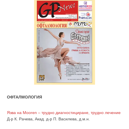
ОФТАЛМОЛОГИЯ
Язва на Mooren – трудно диагностициране, трудно лечение
Д-р К. Рачева, Акад. д-р П. Василева, д.м.н.