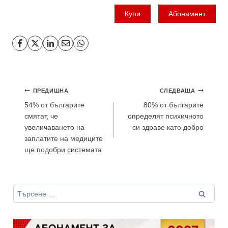
Купи
Абонамент
Навигация
ПРЕДИШНА
СЛЕДВАЩА
54% от българите
80% от българите
смятат, че
определят психичното
увеличаването на
си здраве като добро
заплатите на медиците
ще подобри системата
Търсене
за: