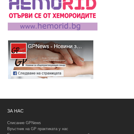
ЗА НАС
Списание GPNews
Връстник на GP практиката у нас