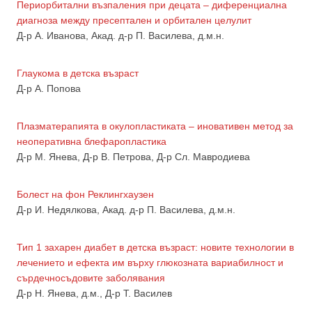
Периорбитални възпаления при децата – диференциална
диагноза между пресептален и орбитален целулит
Д-р А. Иванова, Акад. д-р П. Василева, д.м.н.
Глаукома в детска възраст
Д-р А. Попова
Плазматерапията в окулопластиката – иновативен метод за
неоперативна блефаропластика
Д-р М. Янева, Д-р В. Петрова, Д-р Сл. Мавродиева
Болест на фон Реклингхаузен
Д-р И. Недялкова, Акад. д-р П. Василева, д.м.н.
Тип 1 захарен диабет в детска възраст: новите технологии в
лечението и ефекта им върху глюкозната вариабилност и
сърдечносъдовите заболявания
Д-р Н. Янева, д.м., Д-р Т. Василев