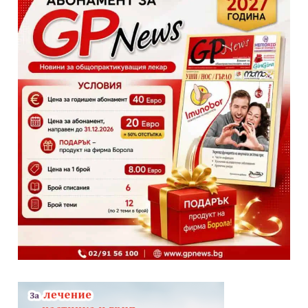
GP
News
НОВИНИ ЗА ОБЩОПРАКТИКУВАЩИЯ ЛЕКАР
За да може
да виждате специализирано медицинско
съдържание
, трябва да декларирате, че сте
медицински
специалист
!
Аз съм медицински специалист
Не съм медицински специалист