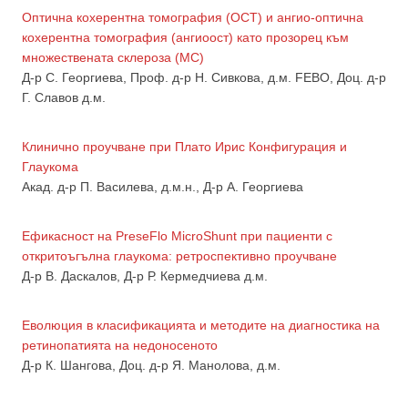
Oптична кохерентна томография (ОСТ) и ангио-оптична
кохерентна томография (ангиоост) като прозорец към
множествената склероза (МС)
Д-р С. Георгиева, Проф. д-р Н. Сивкова, д.м. FEBO, Доц. д-р
Г. Славов д.м.
Клинично проучване при Плато Ирис Конфигурация и
Глаукома
Акад. д-р П. Василева, д.м.н., Д-р А. Георгиева
Ефикасност на PreseFlo MicroShunt при пациенти с
откритоъгълна глаукома: ретроспективно проучване
Д-р В. Даскалов, Д-р Р. Кермедчиева д.м.
Eволюция в класификацията и методите на диагностика на
ретинопатията на недоносеното
Д-р К. Шангова, Доц. д-р Я. Манолова, д.м.