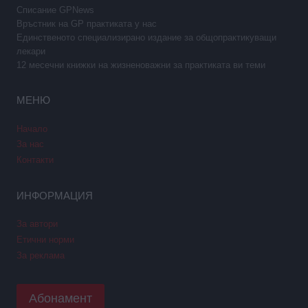
Списание GPNews
Връстник на GP практиката у нас
Единственото специализирано издание за общопрактикуващи
лекари
12 месечни книжки на жизненоважни за практиката ви теми
МЕНЮ
Начало
За нас
Контакти
ИНФОРМАЦИЯ
За автори
Етични норми
За реклама
Абонамент