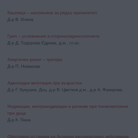
Кашлица – напомняне за рядък причинител
Д-р В. Илиев
Грип – усложнения в оториноларингологията
Д-р Д. Тодорова-Едрева, д.м., гл.ас.
Алергичен ринит – тригери
Д-р П. Новакова
Аденоидни вегетации при възрастни
Д-р Г. Кукушев, Доц. д-р В. Цветков д.м., д-р А. Факирова
Индикации, контраиндикации и рискове при тонзилектомия
при деца
Д-р К. Пеев
Обострено от прием на Аспирин респираторно заболяване