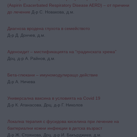
(Aspirin Exacerbated Respiratory Disease AERD) – от причини
до лечение
Д-р С. Новакова, д.м.
Диагноза вродена глухота в семейството
Д-р Д. Дончев, д.м.
Аденоидит – мистификацията на “градинската хрема”
Доц. д-р А. Райнов, д.м.
Бета-глюкани – имуномодулиращо действие
Д-р А. Ничева
Универсална ваксина в условията на Covid 19
Д-р К. Атанасова, Доц. д-р Г. Николов
Локална терапия с фусидова киселина при лечение на
бактериални кожни инфекции в детска възраст
Д-р Ж. Стоянова, Доц. д-р И. Бакърджиев, д.м.