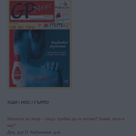
УШИ / НОС / ГЪРЛО
Маските за лице – защо трябва да ги носим? Какви, кога и
как?
Доц. д-р П. Кабакчиев, д.м.