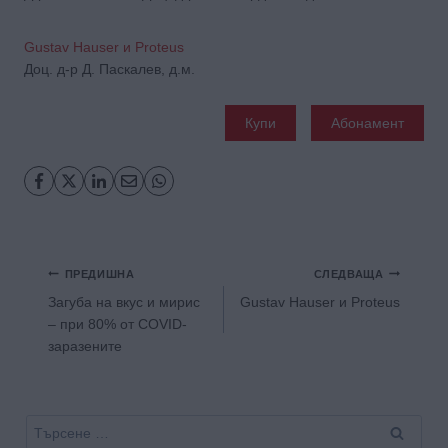
Gustav Hauser и Proteus
Доц. д-р Д. Паскалев, д.м.
Купи
Абонамент
Навигация
ПРЕДИШНА
СЛЕДВАЩА
Загуба на вкус и мирис
Gustav Hauser и Proteus
– при 80% от COVID-
заразените
Търсене
за: