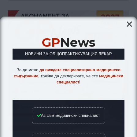
GP
News
НОВИНИ ЗА ОБЩОПРАКТИКУВАЩИЯ ЛЕКАР
За да може
да виждате специализирано медицинско
съдържание
, трябва да декларирате, че сте
медицински
специалист
!
Аз съм медицински специалист