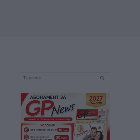
Търсене
за: