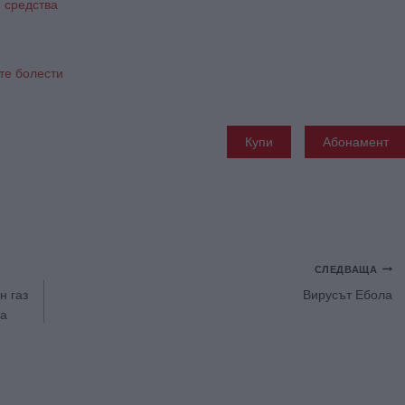
 средства
те болести
Купи
Абонамент
СЛЕДВАЩА
н газ
Вирусът Ебола
на