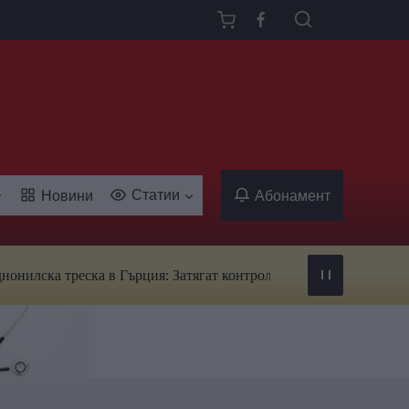
Статии
Новини
Абонамент
ска треска в Гърция: Затягат контрола над кръводаряването