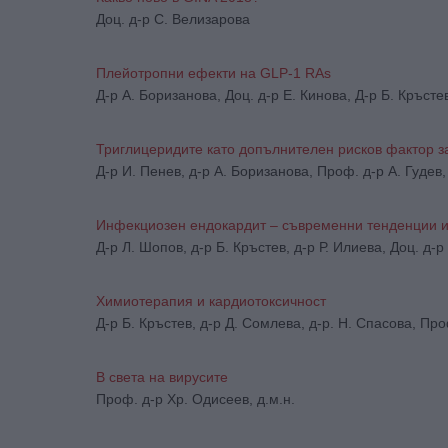
Доц. д-р С. Велизарова
Плейотропни ефекти на GLP-1 RAs
Д-р А. Боризанова, Доц. д-р Е. Кинова, Д-р Б. Кръстев
Триглицеридите като допълнителен рисков фактор з
Д-р И. Пенев, д-р А. Боризанова, Проф. д-р А. Гудев,
Инфекциозен ендокардит – съвременни тенденции 
Д-р Л. Шопов, д-р Б. Кръстев, д-р Р. Илиева, Доц. д-р
Химиотерапия и кардиотоксичност
Д-р Б. Кръстев, д-р Д. Сомлева, д-р. Н. Спасова, Проф
В света на вирусите
Проф. д-р Хр. Одисеев, д.м.н.