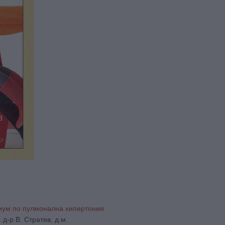
зиум по пулмонална хипертония
. д-р В. Стратев, д.м.