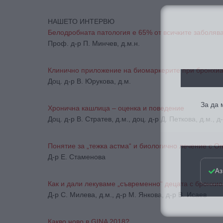
НАШЕТО ИНТЕРВЮ
Белодробната патология е 65% от всичките заболява
Проф. д-р П. Минчев, д.м.н.
Клинично приложение на биомаркерите при бронхи
Доц. д-р В. Юрукова, д.м.
За да
Хронична кашлица – оценка и поведение
Доц. д-р В. Стратев, д.м., доц. д-р Д. Петкова, д.м., д
Понятие за „тежка астма“ и биологично лечение с O
Д-р Е. Стаменова
Аз
Как и дали лекуваме „съвременно“ децата с бронхи
Д-р С. Милева, д.м., д-р М. Янкова, д-р В. Исаев
Какво ново в GINA 2018?