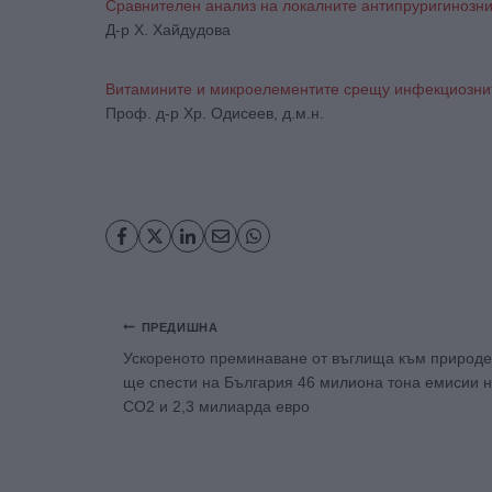
Сравнителен анализ на локалните антипруригинозни
Д-р Х. Хайдудова
Витамините и микроелементите срещу инфекциозни
Проф. д-р Хр. Одисеев, д.м.н.
Навигация
ПРЕДИШНА
Ускореното преминаване от въглища към природе
ще спести на България 46 милиона тона емисии 
CO2 и 2,3 милиарда евро