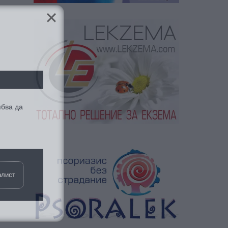
ябва да
алист