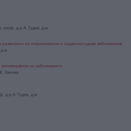
, проф. д-р А. Гудев, д.м.
а развитието на атеросклероза и сърдечносъдови заболявания
 д.м.
и метаморфоза на заболяването
 Е. Кинова
. д-р А. Гудев, д.м.