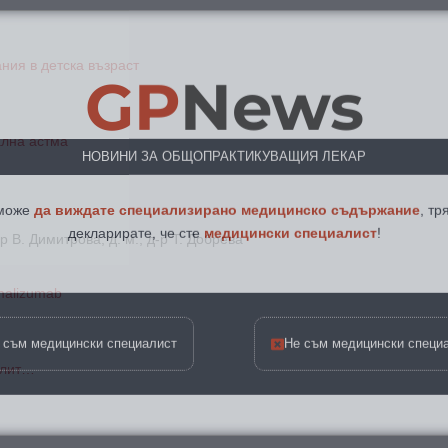
GP
News
ния в детска възраст
НОВИНИ ЗА ОБЩОПРАКТИКУВАЩИЯ ЛЕКАР
ална астма
 може
да виждате специализирано медицинско съдържание
, тр
декларирате, че сте
медицински специалист
!
-р В. Димитрова, д. м., д-р Т. Добрева
malizumab
 съм медицински специалист
Не съм медицински специ
олит…