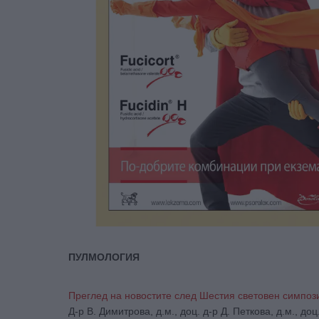
ПУЛМОЛОГИЯ
Преглед на новостите след Шестия световен симпо
Д-р В. Димитрова, д.м., доц. д-р Д. Петкова, д.м., доц