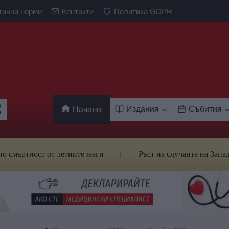
тични норми
Контакти
Политика GDPR
Издания
Събития
Начало
ртност от летните жеги
Ръст на случаите на Западнонил