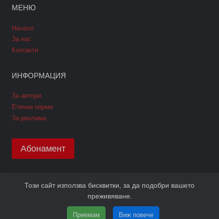
МЕНЮ
Начало
За нас
Контакти
ИНФОРМАЦИЯ
За автори
Етични норми
За реклама
Абонамент
Този сайт използва бисквитки, за да подобри вашето
Copyright © 2026 GPNews. Всички права запазени.
преживяване.
Уеб дизайн и SEO от Трибест
ПОЛИТИКА GDPR
Приемам
Виж повече