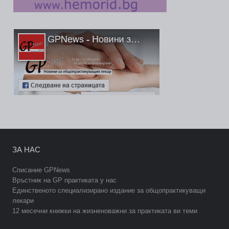
ЗА НАС
Списание GPNews
Връстник на GP практиката у нас
Единственото специализирано издание за общопрактикуващи
лекари
12 месечни книжки на жизненоважни за практиката ви теми