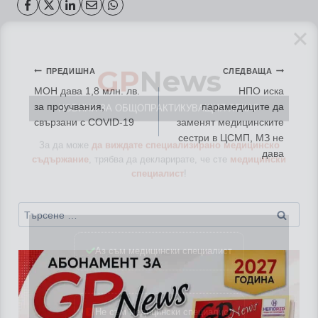
GP
News
Навигация
ПРЕДИШНА
СЛЕДВАЩА
НОВИНИ ЗА ОБЩОПРАКТИКУВАЩИЯ ЛЕКАР
МОН дава 1,8 млн. лв.
НПО иска
за проучвания,
парамедиците да
За да може
да виждате специализирано медицинско
свързани с COVID-19
заменят медицинските
съдържание
, трябва да декларирате, че сте
медицински
сестри в ЦСМП, МЗ не
специалист
!
дава
Търсене
Аз съм медицински специалист
за:
Не съм медицински специалист