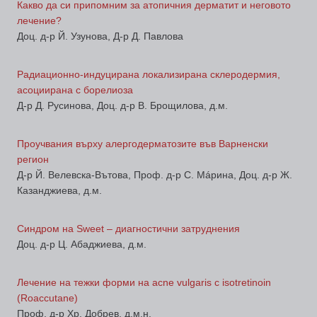
Какво да си припомним за атопичния дерматит и неговото
лечение?
Доц. д-р Й. Узунова, Д-р Д. Павлова
Радиационно-индуцирана локализирана склеродермия,
асоциирана с борелиоза
Д-р Д. Русинова, Доц. д-р В. Брощилова, д.м.
Проучвания върху алергодерматозите във Варненски
регион
Д-р Й. Велевска-Вътова, Проф. д-р С. Мáрина, Доц. д-р Ж.
Казанджиева, д.м.
Синдром на Sweet – диагностични затруднения
Доц. д-р Ц. Абаджиева, д.м.
Лечение на тежки форми на acne vulgaris с isotretinoin
(Roaccutane)
Проф. д-р Хр. Добрев, д.м.н.