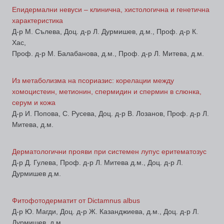
Епидермални невуси – клинична, хистологична и генетична
характеристика
Д-р М. Сълева, Доц. д-р Л. Дурмишев, д.м., Проф. д-р К.
Хас,
Проф. д-р М. Балабанова, д.м., Проф. д-р Л. Митева, д.м.
Из метаболизма на псориазис: корелации между
хомоцистеин, метионин, спермидин и спермин в слюнка,
серум и кожа
Д-р И. Попова, С. Русева, Доц. д-р В. Лозанов, Проф. д-р Л.
Митева, д.м.
Дерматологични прояви при системен лупус еритематозус
Д-р Д. Гулева, Проф. д-р Л. Митева д.м., Доц. д-р Л.
Дурмишев д.м.
Фитофотодерматит от Dictamnus albus
Д-р Ю. Магди, Доц. д-р Ж. Казанджиева, д.м., Доц. д-р Л.
Дурмишев, д.м.,