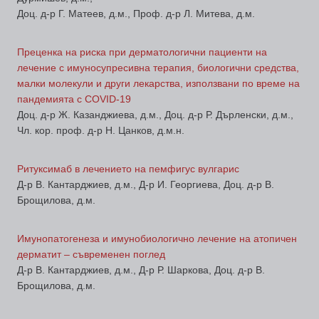
Доц. д-р Г. Матеев, д.м., Проф. д-р Л. Митева, д.м.
Преценка на риска при дерматологични пациенти на
лечение с имуносупресивна терапия, биологични средства,
малки молекули и други лекарства, използвани по време на
пандемията с COVID-19
Доц. д-р Ж. Казанджиева, д.м., Доц. д-р Р. Дърленски, д.м.,
Чл. кор. проф. д-р Н. Цанков, д.м.н.
Ритуксимаб в лечението на пемфигус вулгарис
Д-р В. Кантарджиев, д.м., Д-р И. Георгиева, Доц. д-р В.
Брощилова, д.м.
Имунопатогенеза и имунобиологично лечение на атопичен
дерматит – съвременен поглед
Д-р В. Кантарджиев, д.м., Д-р Р. Шаркова, Доц. д-р В.
Брощилова, д.м.