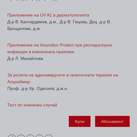
Приложение на UV A1 в дерматологията
Д-р В. Кантарджиев, д.м., Д-р В. Гицова, Доц. д-р В.
Брощилова, д.м.
Приложение на Imunobor Protect при респираторни
инфекции в клиничната практика
Д-р Л. Михайлова
За ролята на аденовирусите в генетичната терапия на
Алцхаймер
Проф. д-р Хр. Одисеев, д.м.н.
Тест по клиничен случай
Купи
Абонамент